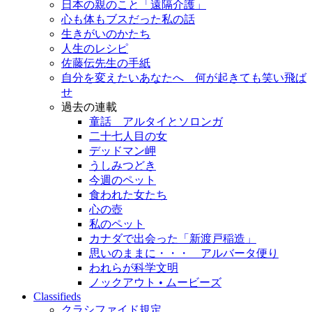
日本の親のこと「遠隔介護」
心も体もブスだった私の話
生きがいのかたち
人生のレシピ
佐藤伝先生の手紙
自分を変えたいあなたへ 何が起きても笑い飛ば
せ
過去の連載
童話 アルタイとソロンガ
二十七人目の女
デッドマン岬
うしみつどき
今週のペット
食われた女たち
心の壺
私のペット
カナダで出会った「新渡戸稲造」
思いのままに・・・ アルバータ便り
われらが科学文明
ノックアウト • ムービーズ
Classifieds
クラシファイド規定