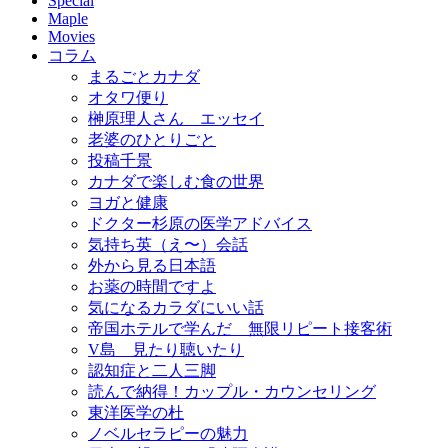
Special
Maple
Movies
コラム
まるごとカナダ
オタワ便り
榊原理人さん エッセイ
老婆のひとりごと
投稿千景
カナダで楽しむ食の世界
ヨガと健康
ドクター杉原の医学アドバイス
気持ち英（え〜）会話
外から見る日本語
お薬の時間ですよ
気になるカラダにいい話
帝国ホテルで学んだ 無限リピート接客術
V島 見たり聴いたり
認知症と二人三脚
読んで納得！カップル・カウンセリング
東洋医学の杜
ノベルセラピーの魅力