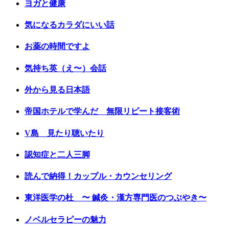
ヨガと健康
気になるカラダにいい話
お薬の時間ですよ
気持ち英（え〜）会話
外から見る日本語
帝国ホテルで学んだ 無限リピート接客術
V島 見たり聴いたり
認知症と二人三脚
読んで納得！カップル・カウンセリング
東洋医学の杜 〜 鍼灸・漢方専門医のつぶやき〜
ノベルセラピーの魅力