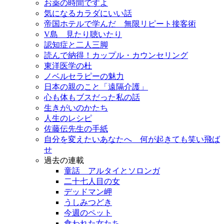
お薬の時間ですよ
気になるカラダにいい話
帝国ホテルで学んだ 無限リピート接客術
V島 見たり聴いたり
認知症と二人三脚
読んで納得！カップル・カウンセリング
東洋医学の杜
ノベルセラピーの魅力
日本の親のこと「遠隔介護」
心も体もブスだった私の話
生きがいのかたち
人生のレシピ
佐藤伝先生の手紙
自分を変えたいあなたへ 何が起きても笑い飛ば
せ
過去の連載
童話 アルタイとソロンガ
二十七人目の女
デッドマン岬
うしみつどき
今週のペット
食われた女たち