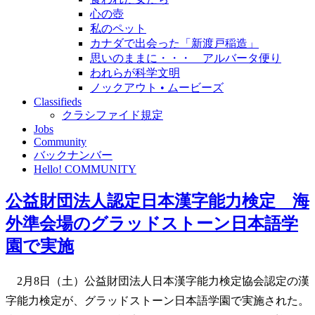
心の壺
私のペット
カナダで出会った「新渡戸稲造」
思いのままに・・・ アルバータ便り
われらが科学文明
ノックアウト • ムービーズ
Classifieds
クラシファイド規定
Jobs
Community
バックナンバー
Hello! COMMUNITY
公益財団法人認定日本漢字能力検定 海
外準会場のグラッドストーン日本語学
園で実施
2月8日（土）公益財団法人日本漢字能力検定協会認定の漢
字能力検定が、グラッドストーン日本語学園で実施された。