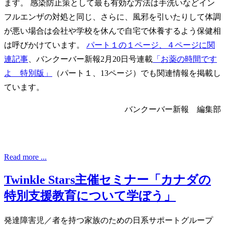
ます。 感染防止策として最も有効な方法は手洗いなどイン
フルエンザの対処と同じ、さらに、風邪を引いたりして体調
が悪い場合は会社や学校を休んで自宅で休養するよう保健相
は呼びかけています。
パート１の１ページ、４ページに関
連記事
、バンクーバー新報2月20日号連載
「お薬の時間です
よ 特別版」
（パート１、13ページ）でも関連情報を掲載し
ています。
バンクーバー新報 編集部
Read more ...
Twinkle Stars主催セミナー「カナダの
特別支援教育について学ぼう」
発達障害児／者を持つ家族のための日系サポートグループ