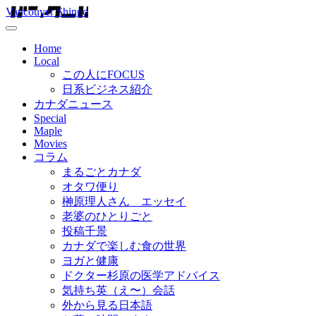
Vancouver Shinpo
Home
Local
この人にFOCUS
日系ビジネス紹介
カナダニュース
Special
Maple
Movies
コラム
まるごとカナダ
オタワ便り
榊原理人さん エッセイ
老婆のひとりごと
投稿千景
カナダで楽しむ食の世界
ヨガと健康
ドクター杉原の医学アドバイス
気持ち英（え〜）会話
外から見る日本語