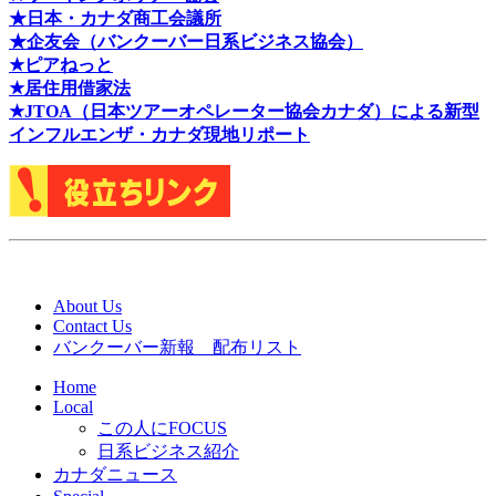
★日本・カナダ商工会議所
★企友会（バンクーバー日系ビジネス協会）
★ピアねっと
★居住用借家法
★J
TOA（日本ツアーオペレーター協会カナダ）による新型
インフルエンザ・カナダ現地リポート
About Us
Contact Us
バンクーバー新報 配布リスト
Home
Local
この人にFOCUS
日系ビジネス紹介
カナダニュース