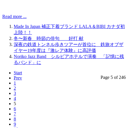
Read more ...
Made In Japan 補正下着ブランド LALA＆BIBI カナダ初
上陸！！
冬〜新春 時節の俳句 好打 献
深夜の鉄道トンネル歩きツアーが首位に 鉄旅オブザ
イヤー19年度は『激レア体験』に高評価
Noriko Jazz Band シルビアホテルで演奏 「記憶に残
るバンド」に
Start
Page 5 of 246
Prev
1
2
3
4
5
6
7
8
9