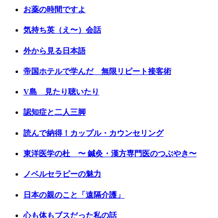
お薬の時間ですよ
気持ち英（え〜）会話
外から見る日本語
帝国ホテルで学んだ 無限リピート接客術
V島 見たり聴いたり
認知症と二人三脚
読んで納得！カップル・カウンセリング
東洋医学の杜 〜 鍼灸・漢方専門医のつぶやき〜
ノベルセラピーの魅力
日本の親のこと「遠隔介護」
心も体もブスだった私の話