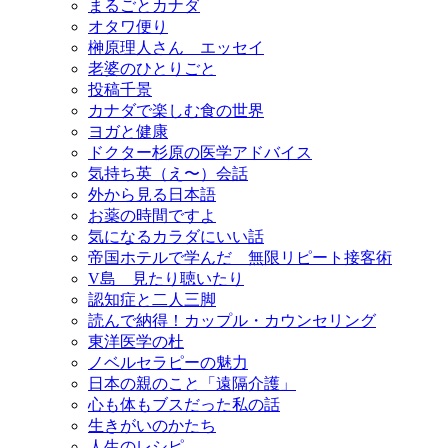
まるごとカナダ
オタワ便り
榊原理人さん エッセイ
老婆のひとりごと
投稿千景
カナダで楽しむ食の世界
ヨガと健康
ドクター杉原の医学アドバイス
気持ち英（え〜）会話
外から見る日本語
お薬の時間ですよ
気になるカラダにいい話
帝国ホテルで学んだ 無限リピート接客術
V島 見たり聴いたり
認知症と二人三脚
読んで納得！カップル・カウンセリング
東洋医学の杜
ノベルセラピーの魅力
日本の親のこと「遠隔介護」
心も体もブスだった私の話
生きがいのかたち
人生のレシピ