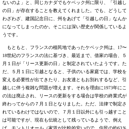
ないのよ」と、同じカナダでもケベック州に限り、「引越し
の日」が存在することを教えてくれました。でも、どうして
わざわざ、建国記念日に、州をあげて「引越しの日」なんか
になってしまったのか。そこには深い歴史が関係しているよ
うです。
もともと、フランスの植民地であったケベック州は、17〜
18世紀のフランスの法に基づき、最近まで、借家の場合、５
月１日が「リース更新の日」と制定されていたようです。た
だ、５月１日に引越となると、子供のいる家庭では、学校を
変える必要性が出てきたり、お友達ともお別れするなど、引
越しに伴う複雑な問題が増えます。それを理由に1973年にこ
の法は廃止され、リースの更新をする場合は学校の終業式が
終わってからの７月１日となりました。ただ、法律で制定さ
れているわけではないので、７月１日以外にも引っ越すこと
は可能ですが、現在も伝統として残っているようで、例え
ば、モントリオール（家賃が比較的安いので、住民の約63％