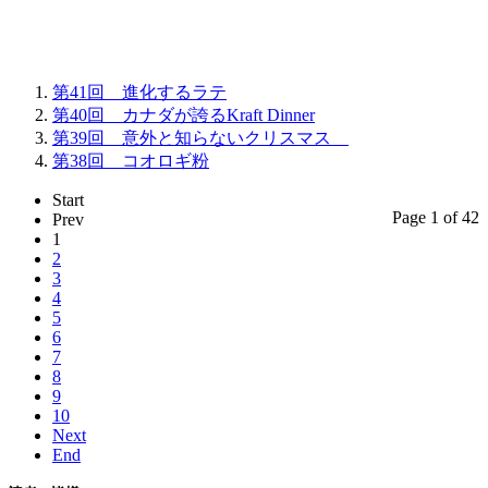
第41回 進化するラテ
第40回 カナダが誇るKraft Dinner
第39回 意外と知らないクリスマス
第38回 コオロギ粉
Start
Page 1 of 42
Prev
1
2
3
4
5
6
7
8
9
10
Next
End