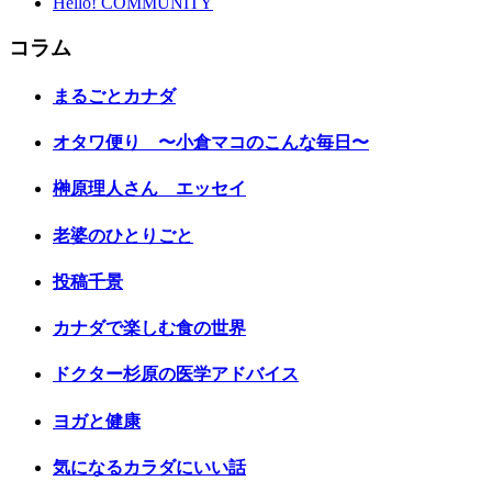
Hello! COMMUNITY
コラム
まるごとカナダ
オタワ便り 〜小倉マコのこんな毎日〜
榊原理人さん エッセイ
老婆のひとりごと
投稿千景
カナダで楽しむ食の世界
ドクター杉原の医学アドバイス
ヨガと健康
気になるカラダにいい話