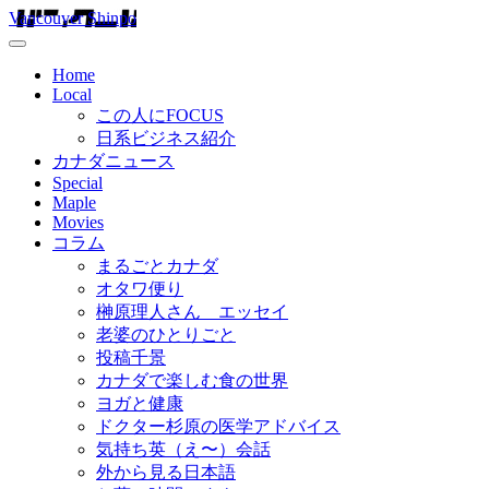
Vancouver Shinpo
Home
Local
この人にFOCUS
日系ビジネス紹介
カナダニュース
Special
Maple
Movies
コラム
まるごとカナダ
オタワ便り
榊原理人さん エッセイ
老婆のひとりごと
投稿千景
カナダで楽しむ食の世界
ヨガと健康
ドクター杉原の医学アドバイス
気持ち英（え〜）会話
外から見る日本語