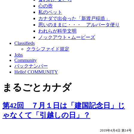
心の壺
私のペット
カナダで出会った「新渡戸稲造」
思いのままに・・・ アルバータ便り
われらが科学文明
ノックアウト • ムービーズ
Classifieds
クラシファイド規定
Jobs
Community
バックナンバー
Hello! COMMUNITY
まるごとカナダ
第42回 ７月１日は「建国記念日」じ
ゃなくて「引越しの日」？
2019年4月4日 第14号