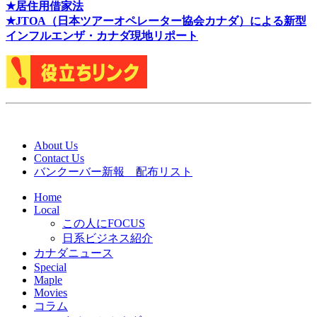
★居住用借家法
★J
TOA（日本ツアーオペレーター協会カナダ）による新型
インフルエンザ・カナダ現地リポート
About Us
Contact Us
バンクーバー新報 配布リスト
Home
Local
この人にFOCUS
日系ビジネス紹介
カナダニュース
Special
Maple
Movies
コラム