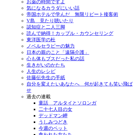
お薬の時間ですよ
気になるカラダにいい話
帝国ホテルで学んだ 無限リピート接客術
V島 見たり聴いたり
認知症と二人三脚
読んで納得！カップル・カウンセリング
東洋医学の杜
ノベルセラピーの魅力
日本の親のこと「遠隔介護」
心も体もブスだった私の話
生きがいのかたち
人生のレシピ
佐藤伝先生の手紙
自分を変えたいあなたへ 何が起きても笑い飛ば
せ
過去の連載
童話 アルタイとソロンガ
二十七人目の女
デッドマン岬
うしみつどき
今週のペット
食われた女たち