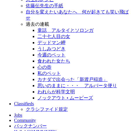
佐藤伝先生の手紙
自分を変えたいあなたへ 何が起きても笑い飛ば
せ
過去の連載
童話 アルタイとソロンガ
二十七人目の女
デッドマン岬
うしみつどき
今週のペット
食われた女たち
心の壺
私のペット
カナダで出会った「新渡戸稲造」
思いのままに・・・ アルバータ便り
われらが科学文明
ノックアウト • ムービーズ
Classifieds
クラシファイド規定
Jobs
Community
バックナンバー