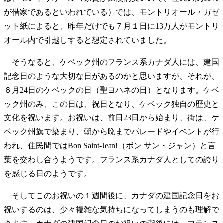
が借家であるといわれている）では、モントリオール・ガゼ
ット紙によると、昨年だけでも７月１日に13万人がモントリ
オール内で引越しすると想定されていました。
そうなると、ケベック州のフランス系カナダ人には、建国
記念日のような大切な日があるのかと思いますが、それが、
６月24日のケベックの日（聖ヨハネの日）となります。ケベ
ック州のみ、この日は、祝日となり、ケベック独自の歴史と
文化を祝います。お祝いは、前日23日から始まり、街は、ケ
ベック州旗で染まり、朝から晩までパレードやイベントが行
われ、住民間ではBon Saint-Jean!（ボン サン・ジャン）と言
葉を交わし合うようです。フランス系カナダ人としての誇り
を感じる日のようです。
そしてこのお祝いの１週間後に、カナダの建国記念日をお
祝いするのは、少々複雑な気持ちになってしまうのも理解で