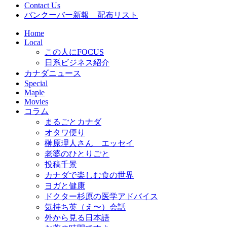
Contact Us
バンクーバー新報 配布リスト
Home
Local
この人にFOCUS
日系ビジネス紹介
カナダニュース
Special
Maple
Movies
コラム
まるごとカナダ
オタワ便り
榊原理人さん エッセイ
老婆のひとりごと
投稿千景
カナダで楽しむ食の世界
ヨガと健康
ドクター杉原の医学アドバイス
気持ち英（え〜）会話
外から見る日本語