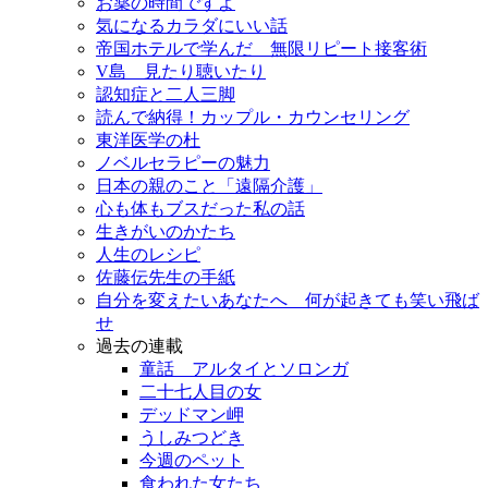
お薬の時間ですよ
気になるカラダにいい話
帝国ホテルで学んだ 無限リピート接客術
V島 見たり聴いたり
認知症と二人三脚
読んで納得！カップル・カウンセリング
東洋医学の杜
ノベルセラピーの魅力
日本の親のこと「遠隔介護」
心も体もブスだった私の話
生きがいのかたち
人生のレシピ
佐藤伝先生の手紙
自分を変えたいあなたへ 何が起きても笑い飛ば
せ
過去の連載
童話 アルタイとソロンガ
二十七人目の女
デッドマン岬
うしみつどき
今週のペット
食われた女たち