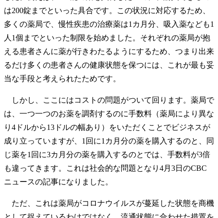
は200錠までといった具合です。この状況に対応するため、
多くの薬局で、慢性疾患の治療薬は1カ月分、吸入薬なども1
人1個までといった制限を始めました。それぞれの薬局が抱
える患者さんに薬が行きわたるようにするため、つまり出来
るだけ多くの患者さんの健康状態を保つには、これが最も妥
当な手段と考えられたためです。
しかし、ここにはコストの問題がついて回ります。薬局で
は、一つ一つのお薬を調剤するのに手数料（薬局により異な
り4ドルから13ドルの幅あり）をいただくことでビジネスが
成り立っていますが、1回に1カ月分の薬を購入するのと、同
じ薬を1回に3カ月分の薬を購入するのとでは、手数料が3倍
も違ってきます。これは社会的な問題となり4月3日のCBC
ニュースの記事になりました。
ただ、これは薬局がコロナウイルスが蔓延した状態を商機
として捉えているわけではなく、流通状態に合わせた措置を