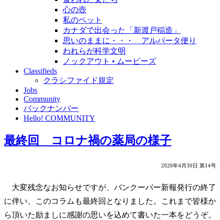
心の壺
私のペット
カナダで出会った「新渡戸稲造」
思いのままに・・・ アルバータ便り
われらが科学文明
ノックアウト • ムービーズ
Classifieds
クラシファイド規定
Jobs
Community
バックナンバー
Hello! COMMUNITY
最終回 コロナ禍の薬局の様子
2020年4月30日 第14号
大変残念なお知らせですが、バンクーバー新報発行の終了
に伴い、このコラムも最終回となりました。これまで皆様か
ら頂いた励ましに感謝の思いを込めて書いた一本をどうぞ。