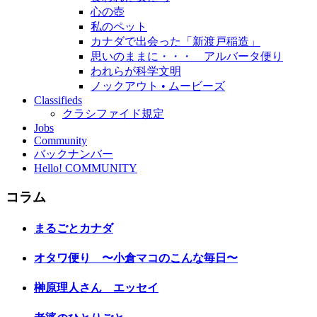
心の壺
私のペット
カナダで出会った「新渡戸稲造」
思いのままに・・・ アルバータ便り
われらが科学文明
ノックアウト • ムービーズ
Classifieds
クラシファイド規定
Jobs
Community
バックナンバー
Hello! COMMUNITY
コラム
まるごとカナダ
オタワ便り 〜小倉マコのこんな毎日〜
榊原理人さん エッセイ