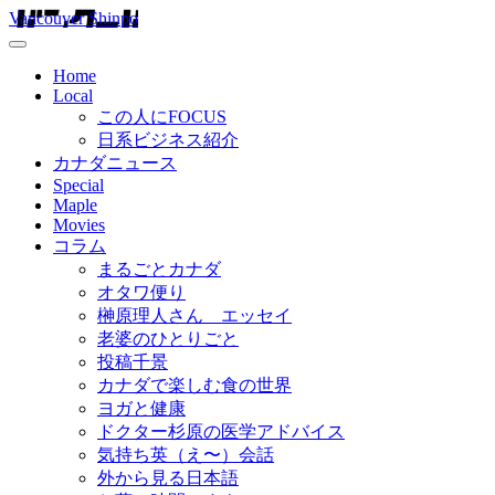
Vancouver Shinpo
Home
Local
この人にFOCUS
日系ビジネス紹介
カナダニュース
Special
Maple
Movies
コラム
まるごとカナダ
オタワ便り
榊原理人さん エッセイ
老婆のひとりごと
投稿千景
カナダで楽しむ食の世界
ヨガと健康
ドクター杉原の医学アドバイス
気持ち英（え〜）会話
外から見る日本語