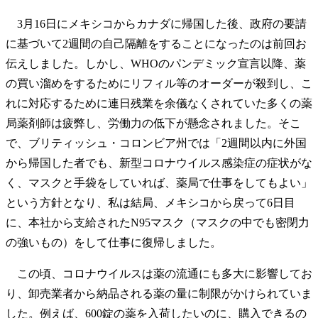
3月16日にメキシコからカナダに帰国した後、政府の要請
に基づいて2週間の自己隔離をすることになったのは前回お
伝えしました。しかし、WHOのパンデミック宣言以降、薬
の買い溜めをするためにリフィル等のオーダーが殺到し、こ
れに対応するために連日残業を余儀なくされていた多くの薬
局薬剤師は疲弊し、労働力の低下が懸念されました。そこ
で、ブリティッシュ・コロンビア州では「2週間以内に外国
から帰国した者でも、新型コロナウイルス感染症の症状がな
く、マスクと手袋をしていれば、薬局で仕事をしてもよい」
という方針となり、私は結局、メキシコから戻って6日目
に、本社から支給されたN95マスク（マスクの中でも密閉力
の強いもの）をして仕事に復帰しました。
この頃、コロナウイルスは薬の流通にも多大に影響してお
り、卸売業者から納品される薬の量に制限がかけられていま
した。例えば、600錠の薬を入荷したいのに、購入できるの