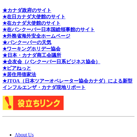
★カナダ政府のサイト
★在日カナダ大使館のサイト
★在カナダ大使館のサイト
★在バンクーバー日本国総領事館のサイト
★外務省海外安全ホームページ
★バンクーバーの天気
★ワーキングホリデー協会
★日本・カナダ商工会議所
★企友会（バンクーバー日系ビジネス協会）
★ピアねっと
★居住用借家法
★J
TOA（日本ツアーオペレーター協会カナダ）による新型
インフルエンザ・カナダ現地リポート
About Us