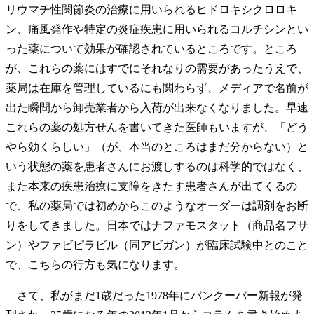
リウマチ性関節炎の治療に用いられるヒドロキシクロロキ
ン、痛風発作や特定の炎症疾患に用いられるコルチシンとい
った薬について効果が確認されているところです。ところ
が、これらの薬にはすでにそれなりの需要があったうえで、
薬局は在庫を管理しているにも関わらず、メディアで名前が
出た瞬間から卸売業者から入荷が出来なくなりました。早速
これらの薬の処方せんを書いてきた医師もいますが、「どう
やら効くらしい」（が、本当のところはまだ分からない）と
いう状態の薬を患者さんにお渡しするのは科学的ではなく、
また本来の疾患治療に支障をきたす患者さんが出てくるの
で、私の薬局では初めからこのようなオーダーは調剤をお断
りをしてきました。日本ではナファモスタット（商品名フサ
ン）やファビピラビル（同アビガン）が臨床試験中とのこと
で、こちらの行方も気になります。
さて、私がまだ1歳だった1978年にバンクーバー新報が発