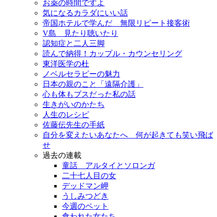
お薬の時間ですよ
気になるカラダにいい話
帝国ホテルで学んだ 無限リピート接客術
V島 見たり聴いたり
認知症と二人三脚
読んで納得！カップル・カウンセリング
東洋医学の杜
ノベルセラピーの魅力
日本の親のこと「遠隔介護」
心も体もブスだった私の話
生きがいのかたち
人生のレシピ
佐藤伝先生の手紙
自分を変えたいあなたへ 何が起きても笑い飛ば
せ
過去の連載
童話 アルタイとソロンガ
二十七人目の女
デッドマン岬
うしみつどき
今週のペット
食われた女たち