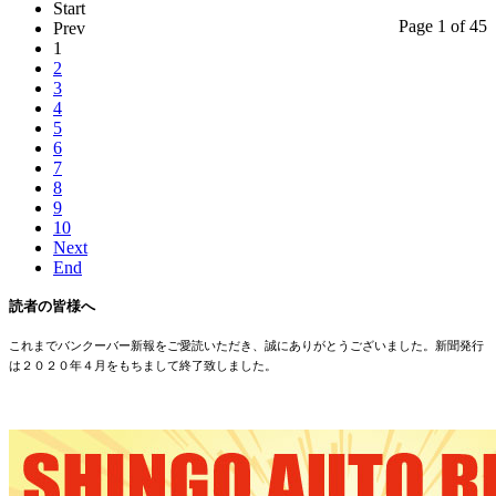
Start
Page 1 of 45
Prev
1
2
3
4
5
6
7
8
9
10
Next
End
読者の皆様へ
これまでバンクーバー新報をご愛読いただき、誠にありがとうございました。新聞発行
は２０２０年４月をもちまして終了致しました。