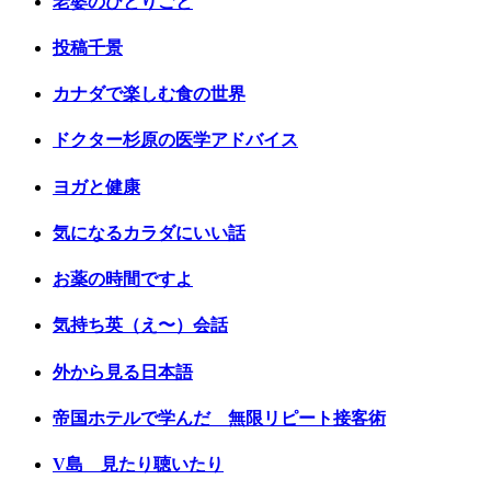
老婆のひとりごと
投稿千景
カナダで楽しむ食の世界
ドクター杉原の医学アドバイス
ヨガと健康
気になるカラダにいい話
お薬の時間ですよ
気持ち英（え〜）会話
外から見る日本語
帝国ホテルで学んだ 無限リピート接客術
V島 見たり聴いたり