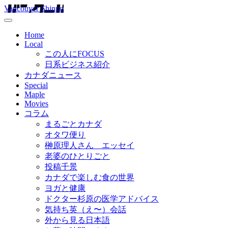
Vancouver Shinpo
Home
Local
この人にFOCUS
日系ビジネス紹介
カナダニュース
Special
Maple
Movies
コラム
まるごとカナダ
オタワ便り
榊原理人さん エッセイ
老婆のひとりごと
投稿千景
カナダで楽しむ食の世界
ヨガと健康
ドクター杉原の医学アドバイス
気持ち英（え〜）会話
外から見る日本語