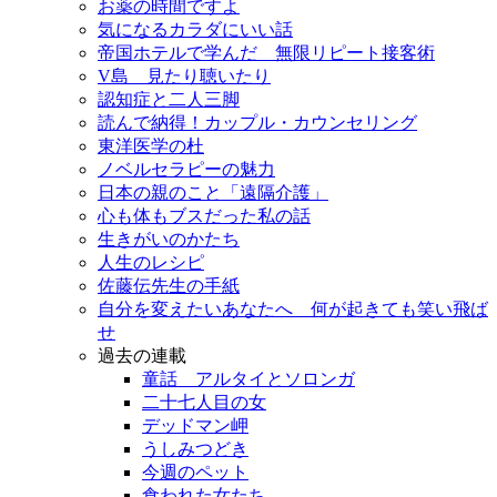
お薬の時間ですよ
気になるカラダにいい話
帝国ホテルで学んだ 無限リピート接客術
V島 見たり聴いたり
認知症と二人三脚
読んで納得！カップル・カウンセリング
東洋医学の杜
ノベルセラピーの魅力
日本の親のこと「遠隔介護」
心も体もブスだった私の話
生きがいのかたち
人生のレシピ
佐藤伝先生の手紙
自分を変えたいあなたへ 何が起きても笑い飛ば
せ
過去の連載
童話 アルタイとソロンガ
二十七人目の女
デッドマン岬
うしみつどき
今週のペット
食われた女たち