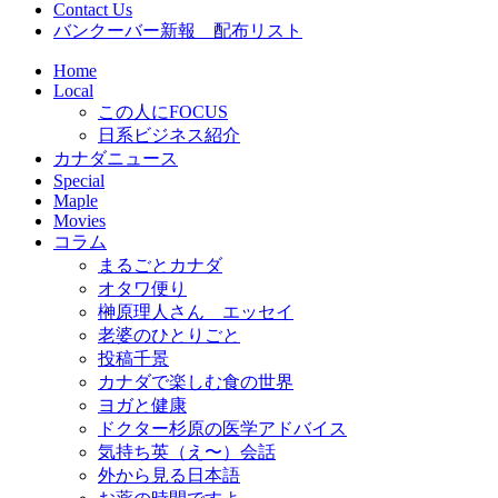
Contact Us
バンクーバー新報 配布リスト
Home
Local
この人にFOCUS
日系ビジネス紹介
カナダニュース
Special
Maple
Movies
コラム
まるごとカナダ
オタワ便り
榊原理人さん エッセイ
老婆のひとりごと
投稿千景
カナダで楽しむ食の世界
ヨガと健康
ドクター杉原の医学アドバイス
気持ち英（え〜）会話
外から見る日本語