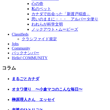
心の壺
私のペット
カナダで出会った「新渡戸稲造」
思いのままに・・・ アルバータ便り
われらが科学文明
ノックアウト • ムービーズ
Classifieds
クラシファイド規定
Jobs
Community
バックナンバー
Hello! COMMUNITY
コラム
まるごとカナダ
オタワ便り 〜小倉マコのこんな毎日〜
榊原理人さん エッセイ
老婆のひとりごと