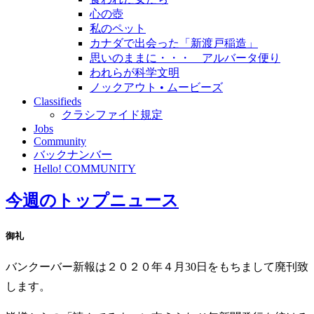
心の壺
私のペット
カナダで出会った「新渡戸稲造」
思いのままに・・・ アルバータ便り
われらが科学文明
ノックアウト • ムービーズ
Classifieds
クラシファイド規定
Jobs
Community
バックナンバー
Hello! COMMUNITY
今週のトップニュース
御礼
バンクーバー新報は２０２０年４月30日をもちまして廃刊致
します。