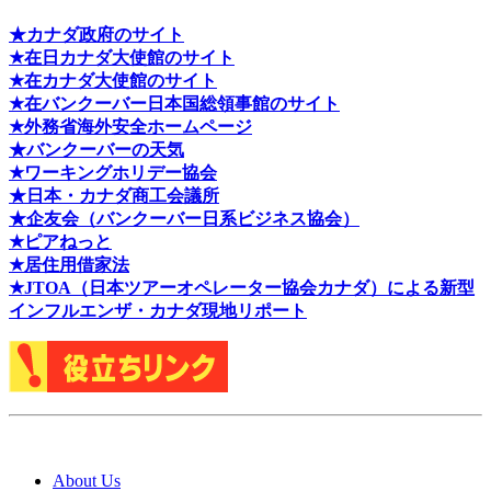
★カナダ政府のサイト
★在日カナダ大使館のサイト
★在カナダ大使館のサイト
★在バンクーバー日本国総領事館のサイト
★外務省海外安全ホームページ
★バンクーバーの天気
★ワーキングホリデー協会
★日本・カナダ商工会議所
★企友会（バンクーバー日系ビジネス協会）
★ピアねっと
★居住用借家法
★J
TOA（日本ツアーオペレーター協会カナダ）による新型
インフルエンザ・カナダ現地リポート
About Us