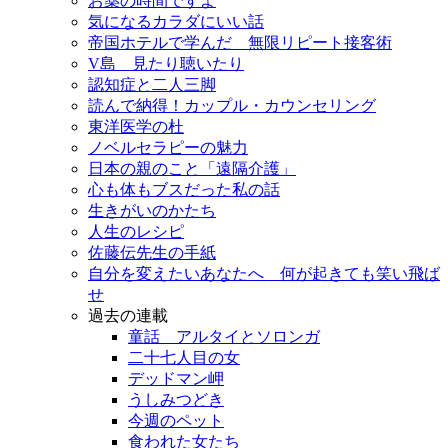
お薬の時間ですよ
気になるカラダにいい話
帝国ホテルで学んだ 無限リピート接客術
V島 見たり聴いたり
認知症と二人三脚
読んで納得！カップル・カウンセリング
東洋医学の杜
ノベルセラピーの魅力
日本の親のこと「遠隔介護」
心も体もブスだった私の話
生きがいのかたち
人生のレシピ
佐藤伝先生の手紙
自分を変えたいあなたへ 何が起きても笑い飛ば
せ
過去の連載
童話 アルタイとソロンガ
二十七人目の女
デッドマン岬
うしみつどき
今週のペット
食われた女たち