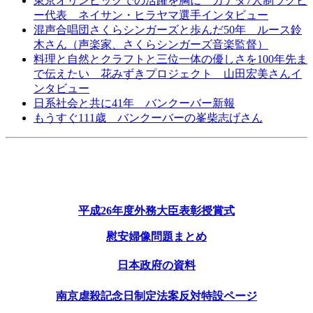
東京オリンピックでの活躍を胸に カナダ7人制ラグビ
ー代表 ネイサン・ヒラヤマ選手インタビュー
混声合唱団さくらシンガーズと歩んだ50年 ルース鈴
木さん（声楽家、さくらシンガーズ音楽監督）
料理と自然とクラフトと三位一体の優しさを100年先ま
で伝えたい 花みずきプロジェクト 山田宏美さんイ
ンタビュー
日系社会と共に41年 バンクーバー新報
もうすぐ111歳 バンクーバーの峯柴志げさん
平成26年度外務大臣表彰授賞式
慰安婦像問題まとめ
日本政府の資料
南京虐殺記念日制定法案反対特設ページ