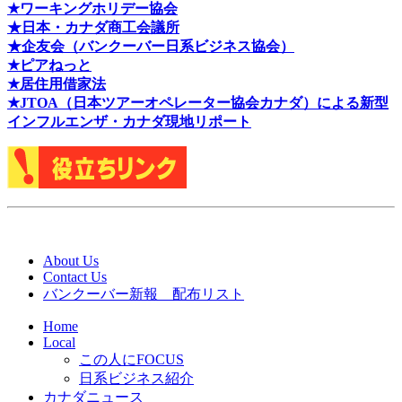
★ワーキングホリデー協会
★日本・カナダ商工会議所
★企友会（バンクーバー日系ビジネス協会）
★ピアねっと
★居住用借家法
★J
TOA（日本ツアーオペレーター協会カナダ）による新型
インフルエンザ・カナダ現地リポート
About Us
Contact Us
バンクーバー新報 配布リスト
Home
Local
この人にFOCUS
日系ビジネス紹介
カナダニュース