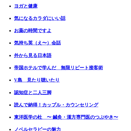
ヨガと健康
気になるカラダにいい話
お薬の時間ですよ
気持ち英（え〜）会話
外から見る日本語
帝国ホテルで学んだ 無限リピート接客術
V島 見たり聴いたり
認知症と二人三脚
読んで納得！カップル・カウンセリング
東洋医学の杜 〜 鍼灸・漢方専門医のつぶやき〜
ノベルセラピーの魅力