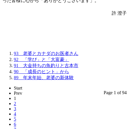
った皆様に心から「ありがとうございます」。
許 澄子
93 老婆とカナダのお医者さん
92 「学び」と「大富豪」
91 大金持ちの魚釣りと古本市
90 「成長のヒント」から
89 年末年始、老婆の新体験
Start
Page 1 of 94
Prev
1
2
3
4
5
6