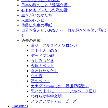
日本の親のこと「遠隔介護」
心も体もブスだった私の話
生きがいのかたち
人生のレシピ
佐藤伝先生の手紙
自分を変えたいあなたへ 何が起きても笑い飛ば
せ
過去の連載
童話 アルタイとソロンガ
二十七人目の女
デッドマン岬
うしみつどき
今週のペット
食われた女たち
心の壺
私のペット
カナダで出会った「新渡戸稲造」
思いのままに・・・ アルバータ便り
われらが科学文明
ノックアウト • ムービーズ
Classifieds