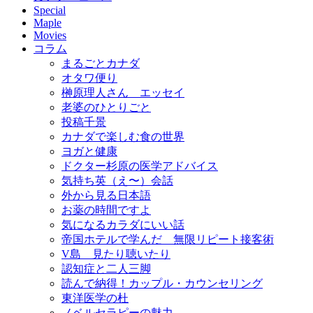
Special
Maple
Movies
コラム
まるごとカナダ
オタワ便り
榊原理人さん エッセイ
老婆のひとりごと
投稿千景
カナダで楽しむ食の世界
ヨガと健康
ドクター杉原の医学アドバイス
気持ち英（え〜）会話
外から見る日本語
お薬の時間ですよ
気になるカラダにいい話
帝国ホテルで学んだ 無限リピート接客術
V島 見たり聴いたり
認知症と二人三脚
読んで納得！カップル・カウンセリング
東洋医学の杜
ノベルセラピーの魅力