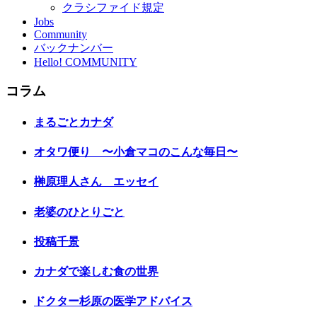
クラシファイド規定
Jobs
Community
バックナンバー
Hello! COMMUNITY
コラム
まるごとカナダ
オタワ便り 〜小倉マコのこんな毎日〜
榊原理人さん エッセイ
老婆のひとりごと
投稿千景
カナダで楽しむ食の世界
ドクター杉原の医学アドバイス