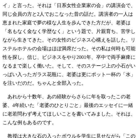
イ」と言った。それは「日系女性企業家の会」の講演会で、
同じ会員の方と2人でおこなった昔の話だ。講演者の一人は
恵まれた家庭で夢の様な人生を歩んできた方だが、老婆は
「名もなく金なく学歴なく」という題で、片親育ち、苦学し
ながら生きてきた。その女性のビジネス心構えを話した。リ
ステルホテルの会場はほぼ満席だった。その私は何時も可能
性を探し、信じ、ビジネスをやり2001年、卒中で両手麻痺に
なるまで楽しく働いた。そして、そのステージ上の小石がい
っぱい入ったガラス花瓶に、老婆は更にポット一杯の「水」
を注いだのだ。ちゃんと全部入った。
あれから十数年、あの経験からさらに年を取ったこの老
婆、4年続いた「老婆のひとりごと」最後のエッセイに一緒
に老若問わず考えてほしいことを書いてみました。それは、
こんな例もあるのです。
教授は大きな石の入ったボウルを学生に見せながら「この