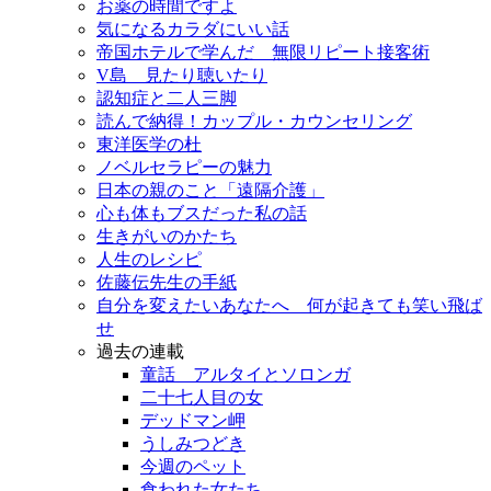
お薬の時間ですよ
気になるカラダにいい話
帝国ホテルで学んだ 無限リピート接客術
V島 見たり聴いたり
認知症と二人三脚
読んで納得！カップル・カウンセリング
東洋医学の杜
ノベルセラピーの魅力
日本の親のこと「遠隔介護」
心も体もブスだった私の話
生きがいのかたち
人生のレシピ
佐藤伝先生の手紙
自分を変えたいあなたへ 何が起きても笑い飛ば
せ
過去の連載
童話 アルタイとソロンガ
二十七人目の女
デッドマン岬
うしみつどき
今週のペット
食われた女たち