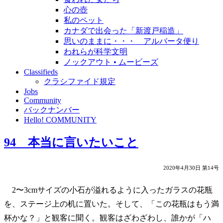
心の壺
私のペット
カナダで出会った「新渡戸稲造」
思いのままに・・・ アルバータ便り
われらが科学文明
ノックアウト • ムービーズ
Classifieds
クラシファイド規定
Jobs
Community
バックナンバー
Hello! COMMUNITY
94 本当に言いたいこと
2020年4月30日 第14号
2〜3cmサイズの小石が溢れるように入ったガラスの花瓶
を、ステージ上の机に置いた。そして、「この花瓶はもう満
杯かな？」と観客に聞く。観客はざわざわし、誰かが「ハ