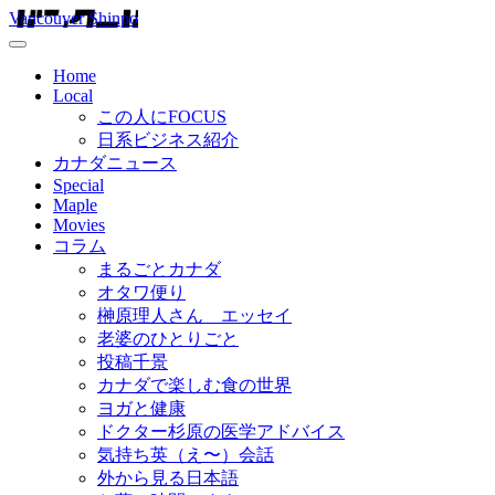
Vancouver Shinpo
Home
Local
この人にFOCUS
日系ビジネス紹介
カナダニュース
Special
Maple
Movies
コラム
まるごとカナダ
オタワ便り
榊原理人さん エッセイ
老婆のひとりごと
投稿千景
カナダで楽しむ食の世界
ヨガと健康
ドクター杉原の医学アドバイス
気持ち英（え〜）会話
外から見る日本語