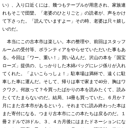
い）、入り口近くには、幾つもテーブルが用意され、家族連
れもそこで団欒。「老婆のひとりごと」の読者が、声をかけ
て下さった。「読んでいますよー」その時、老婆は只々嬉し
いのだ。
本当にこの古本市は楽しい。本の整理や、前回はスタッフ
ルームの受付等、ボランティアをやらせていただいた事もあ
る。今回は「ワー、重い！」買い込んだ。沢山の本を「国宝
ローズ」提供の、しっかりした木綿バッグにレジ係りが入れ
てくれた。「よいこらっしょ！」駐車場は満杯で、遠くに駐
車した車に運んだ。そして、帰りは車で家まで40分、胸はワ
クワク。何故って？今買ったばかりの本を読みたくて、読み
たくてたまらないのだ。結局、14冊も買っていた。６月か７
月にまた古本市があるという。それまでに読み終わった本は
また寄付になる。つまり古本市にこの本たちは戻るのだ。１
冊２ドルで28ドル、３、４カ月後にはまたドネーションにな