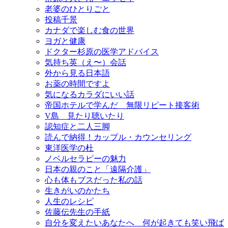
老婆のひとりごと
投稿千景
カナダで楽しむ食の世界
ヨガと健康
ドクター杉原の医学アドバイス
気持ち英（え〜）会話
外から見る日本語
お薬の時間ですよ
気になるカラダにいい話
帝国ホテルで学んだ 無限リピート接客術
V島 見たり聴いたり
認知症と二人三脚
読んで納得！カップル・カウンセリング
東洋医学の杜
ノベルセラピーの魅力
日本の親のこと「遠隔介護」
心も体もブスだった私の話
生きがいのかたち
人生のレシピ
佐藤伝先生の手紙
自分を変えたいあなたへ 何が起きても笑い飛ば