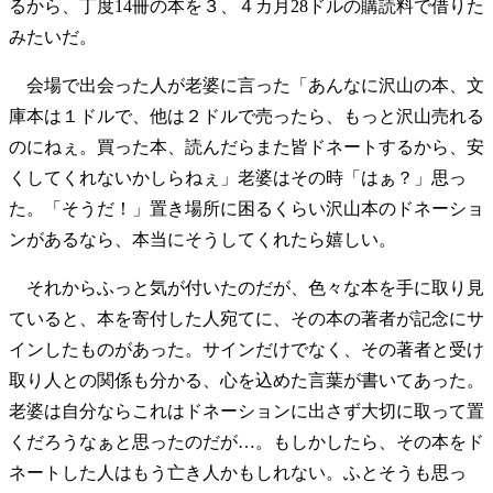
るから、丁度14冊の本を３、４カ月28ドルの購読料で借りた
みたいだ。
会場で出会った人が老婆に言った「あんなに沢山の本、文
庫本は１ドルで、他は２ドルで売ったら、もっと沢山売れる
のにねぇ。買った本、読んだらまた皆ドネートするから、安
くしてくれないかしらねぇ」老婆はその時「はぁ？」思っ
た。「そうだ！」置き場所に困るくらい沢山本のドネーショ
ンがあるなら、本当にそうしてくれたら嬉しい。
それからふっと気が付いたのだが、色々な本を手に取り見
ていると、本を寄付した人宛てに、その本の著者が記念にサ
インしたものがあった。サインだけでなく、その著者と受け
取り人との関係も分かる、心を込めた言葉が書いてあった。
老婆は自分ならこれはドネーションに出さず大切に取って置
くだろうなぁと思ったのだが…。もしかしたら、その本をド
ネートした人はもう亡き人かもしれない。ふとそうも思っ