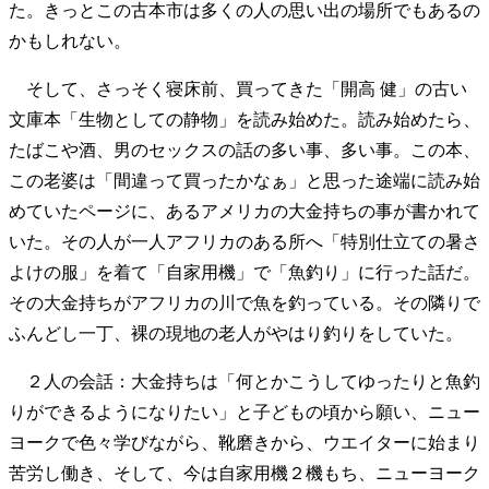
た。きっとこの古本市は多くの人の思い出の場所でもあるの
かもしれない。
そして、さっそく寝床前、買ってきた「開高 健」の古い
文庫本「生物としての静物」を読み始めた。読み始めたら、
たばこや酒、男のセックスの話の多い事、多い事。この本、
この老婆は「間違って買ったかなぁ」と思った途端に読み始
めていたページに、あるアメリカの大金持ちの事が書かれて
いた。その人が一人アフリカのある所へ「特別仕立ての暑さ
よけの服」を着て「自家用機」で「魚釣り」に行った話だ。
その大金持ちがアフリカの川で魚を釣っている。その隣りで
ふんどし一丁、裸の現地の老人がやはり釣りをしていた。
２人の会話：大金持ちは「何とかこうしてゆったりと魚釣
りができるようになりたい」と子どもの頃から願い、ニュー
ヨークで色々学びながら、靴磨きから、ウエイターに始まり
苦労し働き、そして、今は自家用機２機もち、ニューヨーク