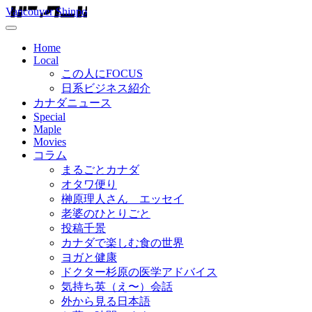
Vancouver Shinpo
Home
Local
この人にFOCUS
日系ビジネス紹介
カナダニュース
Special
Maple
Movies
コラム
まるごとカナダ
オタワ便り
榊原理人さん エッセイ
老婆のひとりごと
投稿千景
カナダで楽しむ食の世界
ヨガと健康
ドクター杉原の医学アドバイス
気持ち英（え〜）会話
外から見る日本語