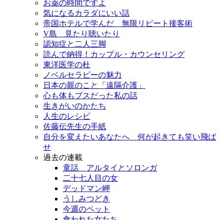
お薬の時間ですよ
気になるカラダにいい話
帝国ホテルで学んだ 無限リピート接客術
V島 見たり聴いたり
認知症と二人三脚
読んで納得！カップル・カウンセリング
東洋医学の杜
ノベルセラピーの魅力
日本の親のこと「遠隔介護」
心も体もブスだった私の話
生きがいのかたち
人生のレシピ
佐藤伝先生の手紙
自分を変えたいあなたへ 何が起きても笑い飛ば
せ
過去の連載
童話 アルタイとソロンガ
二十七人目の女
デッドマン岬
うしみつどき
今週のペット
食われた女たち