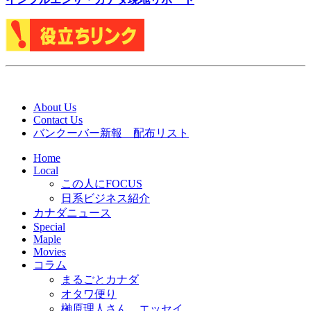
About Us
Contact Us
バンクーバー新報 配布リスト
Home
Local
この人にFOCUS
日系ビジネス紹介
カナダニュース
Special
Maple
Movies
コラム
まるごとカナダ
オタワ便り
榊原理人さん エッセイ