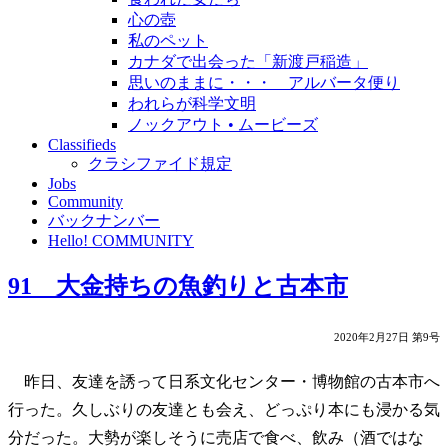
心の壺
私のペット
カナダで出会った「新渡戸稲造」
思いのままに・・・ アルバータ便り
われらが科学文明
ノックアウト • ムービーズ
Classifieds
クラシファイド規定
Jobs
Community
バックナンバー
Hello! COMMUNITY
91 大金持ちの魚釣りと古本市
2020年2月27日 第9号
昨日、友達を誘って日系文化センター・博物館の古本市へ
行った。久しぶりの友達とも会え、どっぷり本にも浸かる気
分だった。大勢が楽しそうに売店で食べ、飲み（酒ではな