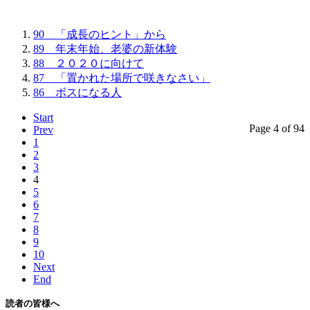
90 「成長のヒント」から
89 年末年始、老婆の新体験
88 ２０２０に向けて
87 「置かれた場所で咲きなさい」
86 ボスになる人
Start
Page 4 of 94
Prev
1
2
3
4
5
6
7
8
9
10
Next
End
読者の皆様へ