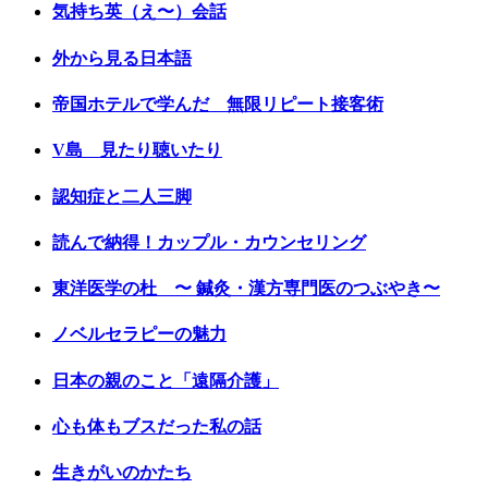
気持ち英（え〜）会話
外から見る日本語
帝国ホテルで学んだ 無限リピート接客術
V島 見たり聴いたり
認知症と二人三脚
読んで納得！カップル・カウンセリング
東洋医学の杜 〜 鍼灸・漢方専門医のつぶやき〜
ノベルセラピーの魅力
日本の親のこと「遠隔介護」
心も体もブスだった私の話
生きがいのかたち