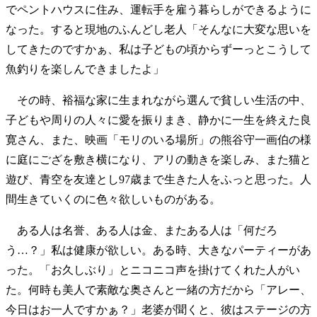
でペントハウスに住み、運転手を雇う暮らしができるように
なった。すると現地のふんどし老人「そんなに大変な思いを
してきたのですかぁ、私は子どもの頃からずーっとこうして
魚釣りを楽しんできましたよ」
その時、裕福な家に生まれながら選んで貧しい生活の中、
子どもや周りの人々に愛を振りまき、静かに一生を終えた良
寛さん、また、映画「モリのいる場所」の熊谷守一画伯の様
に庭にござを敷き横になり、アリの動きを楽しみ、また猫と
遊び、青空を友達とし97歳まで生きた人をふっと思った。人
間生きていくのに色々欲しいものがある。
ある人は名誉、ある人は金、またある人は「何だろ
う…？」私は健康が欲しい。ある時、大きなパーティーがあ
った。「お久しぶり」とニコニコ声を掛けてくれた人がい
た。何時も美人で素敵な奥さんと一緒の方だから「アレー、
今日はお一人ですかぁ？」老婆が聞くと、彼はステージの方