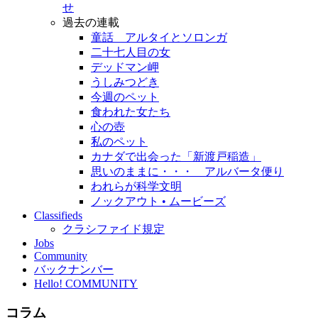
せ
過去の連載
童話 アルタイとソロンガ
二十七人目の女
デッドマン岬
うしみつどき
今週のペット
食われた女たち
心の壺
私のペット
カナダで出会った「新渡戸稲造」
思いのままに・・・ アルバータ便り
われらが科学文明
ノックアウト • ムービーズ
Classifieds
クラシファイド規定
Jobs
Community
バックナンバー
Hello! COMMUNITY
コラム