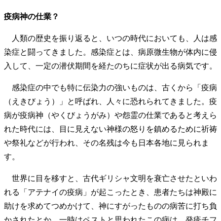
疫病神の仕業？
人類の歴史を振り返ると、いつの時代においても、人は感
染症と闘ってきました。感染症とは、病原微生物が体内に侵
入して、一定の潜伏期間を経たのちに症状が出る病気です。
感染症の中でも特に伝染力の強いものは、古くから「疫病
（えきびょう）」と呼ばれ、人々に恐れられてきました。疫
病が疫病神（やくびょうがみ）や怨霊の仕業であると考えら
れた時代には、目に見えない神様の怒りを鎮めるために祈祷
や祭礼などが行われ、その名残は今も日本各地に見られま
す。
世界に目を移すと、古代ギリシャ文明を衰亡させたといわ
れる「アテナイの疫病」が起こったとき、患者たちは神殿に
助けを求めてつめかけて、神にすがったものの病苦に打ち負
かされたとか。一時はペストと思われたこの病は、発疹チフ