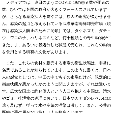
メディアでは、連日のようにCOVID-19の患者数や死者の
数、ひいては各国の政府が大きくフォーカスされています
が、さらなる感染拡大を防ぐには、原因の追究が欠かせませ
ん。感染の起点と考えられている武漢華南海鮮卸売市場（現
在は感染拡大防止のために閉鎖）では、タケネズミ、ダチョ
ウ、ワニの子、ハリネズミなど、何十種類もの野生動物が生
きたまま、あるいは殺処分した状態で売られ、これらの動物
を食用とする特有の文化があります。
また、これらの食材を販売する市場の衛生状態は、非常に
劣悪であることが知られています。このように書くと、日本
人の感覚としては、中国の中でもその市場だけが、限定的に
衛生状態が悪かったかのように聞こえますが、それは違いま
す。広大な国土に約14億人という人口を抱える中国は、汚水
やゴミ、排泄物の処理において、日本やカナダのレベルには
遠く及ばず、従って水や空気の汚染は激しく、また、公共の
医療に手の届かない貧しい人も数多くいます。