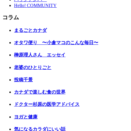
Hello! COMMUNITY
コラム
まるごとカナダ
オタワ便り 〜小倉マコのこんな毎日〜
榊原理人さん エッセイ
老婆のひとりごと
投稿千景
カナダで楽しむ食の世界
ドクター杉原の医学アドバイス
ヨガと健康
気になるカラダにいい話