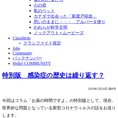
心の壺
私のペット
カナダで出会った「新渡戸稲造」
思いのままに・・・ アルバータ便り
われらが科学文明
ノックアウト • ムービーズ
Classifieds
クラシファイド規定
Jobs
Community
バックナンバー
Hello! COMMUNITY
特別版 感染症の歴史は繰り返す？
2020年2月20日 第8号
今回はコラム「お薬の時間ですよ」の特別版として、現在、
世界的な問題となっている新型コロナウィルスの話をお送り
します。