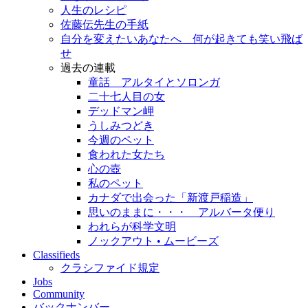
人生のレシピ
佐藤伝先生の手紙
自分を変えたいあなたへ 何が起きても笑い飛ば
せ
過去の連載
童話 アルタイとソロンガ
二十七人目の女
デッドマン岬
うしみつどき
今週のペット
食われた女たち
心の壺
私のペット
カナダで出会った「新渡戸稲造」
思いのままに・・・ アルバータ便り
われらが科学文明
ノックアウト • ムービーズ
Classifieds
クラシファイド規定
Jobs
Community
バックナンバー