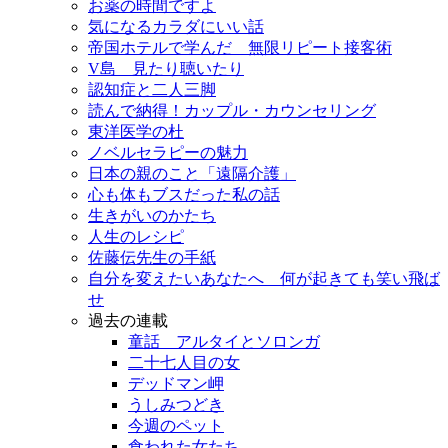
お薬の時間ですよ
気になるカラダにいい話
帝国ホテルで学んだ 無限リピート接客術
V島 見たり聴いたり
認知症と二人三脚
読んで納得！カップル・カウンセリング
東洋医学の杜
ノベルセラピーの魅力
日本の親のこと「遠隔介護」
心も体もブスだった私の話
生きがいのかたち
人生のレシピ
佐藤伝先生の手紙
自分を変えたいあなたへ 何が起きても笑い飛ば
せ
過去の連載
童話 アルタイとソロンガ
二十七人目の女
デッドマン岬
うしみつどき
今週のペット
食われた女たち