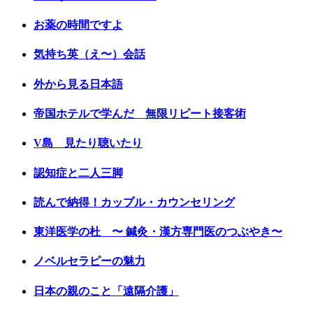
お薬の時間ですよ
気持ち英（え〜）会話
外から見る日本語
帝国ホテルで学んだ 無限リピート接客術
V島 見たり聴いたり
認知症と二人三脚
読んで納得！カップル・カウンセリング
東洋医学の杜 〜 鍼灸・漢方専門医のつぶやき〜
ノベルセラピーの魅力
日本の親のこと「遠隔介護」