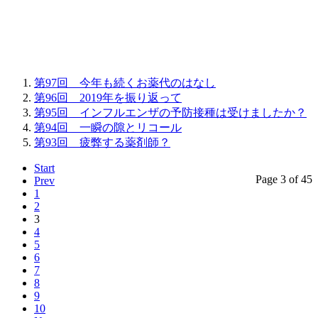
第97回 今年も続くお薬代のはなし
第96回 2019年を振り返って
第95回 インフルエンザの予防接種は受けましたか？
第94回 一瞬の隙とリコール
第93回 疲弊する薬剤師？
Start
Page 3 of 45
Prev
1
2
3
4
5
6
7
8
9
10