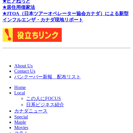
★ピアねっと
★居住用借家法
★J
TOA（日本ツアーオペレーター協会カナダ）による新型
インフルエンザ・カナダ現地リポート
About Us
Contact Us
バンクーバー新報 配布リスト
Home
Local
この人にFOCUS
日系ビジネス紹介
カナダニュース
Special
Maple
Movies