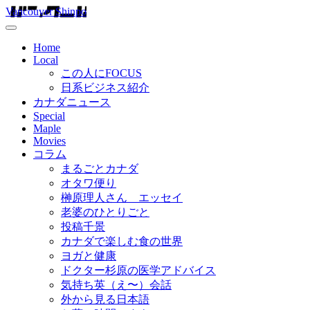
Vancouver Shinpo
Home
Local
この人にFOCUS
日系ビジネス紹介
カナダニュース
Special
Maple
Movies
コラム
まるごとカナダ
オタワ便り
榊原理人さん エッセイ
老婆のひとりごと
投稿千景
カナダで楽しむ食の世界
ヨガと健康
ドクター杉原の医学アドバイス
気持ち英（え〜）会話
外から見る日本語