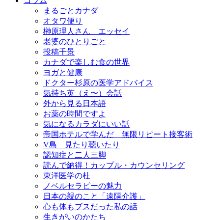
コラム
まるごとカナダ
オタワ便り
榊原理人さん エッセイ
老婆のひとりごと
投稿千景
カナダで楽しむ食の世界
ヨガと健康
ドクター杉原の医学アドバイス
気持ち英（え〜）会話
外から見る日本語
お薬の時間ですよ
気になるカラダにいい話
帝国ホテルで学んだ 無限リピート接客術
V島 見たり聴いたり
認知症と二人三脚
読んで納得！カップル・カウンセリング
東洋医学の杜
ノベルセラピーの魅力
日本の親のこと「遠隔介護」
心も体もブスだった私の話
生きがいのかたち