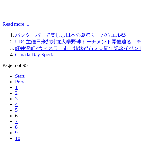
Read more ...
バンクーバーで楽しむ日本の夏祭り パウエル祭
UBC主催日米加対抗大学野球トーナメント開催迫る！
軽井沢町×ウィスラー市 姉妹都市２０周年記念イベン
Canada Day Special
Page 6 of 95
Start
Prev
1
2
3
4
5
6
7
8
9
10