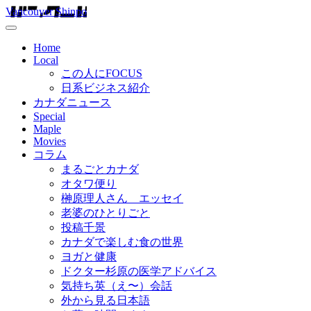
Vancouver Shinpo
Home
Local
この人にFOCUS
日系ビジネス紹介
カナダニュース
Special
Maple
Movies
コラム
まるごとカナダ
オタワ便り
榊原理人さん エッセイ
老婆のひとりごと
投稿千景
カナダで楽しむ食の世界
ヨガと健康
ドクター杉原の医学アドバイス
気持ち英（え〜）会話
外から見る日本語