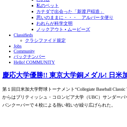
私のペット
カナダで出会った「新渡戸稲造」
思いのままに・・・ アルバータ便り
われらが科学文明
ノックアウト • ムービーズ
Classifieds
クラシファイド規定
Jobs
Community
バックナンバー
Hello! COMMUNITY
慶応大学優勝!! 東京大学銅メダル! 日米加大学野球トー
第１回日米加大学野球トーナメント“Collegiate Basebal
からはブリティッシュ・コロンビア大学（UBC）サンダー
バンクーバーで４校による熱い戦いが繰り広げられた。