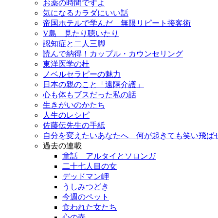
お薬の時間ですよ
気になるカラダにいい話
帝国ホテルで学んだ 無限リピート接客術
V島 見たり聴いたり
認知症と二人三脚
読んで納得！カップル・カウンセリング
東洋医学の杜
ノベルセラピーの魅力
日本の親のこと「遠隔介護」
心も体もブスだった私の話
生きがいのかたち
人生のレシピ
佐藤伝先生の手紙
自分を変えたいあなたへ 何が起きても笑い飛ば
過去の連載
童話 アルタイとソロンガ
二十七人目の女
デッドマン岬
うしみつどき
今週のペット
食われた女たち
心の壺