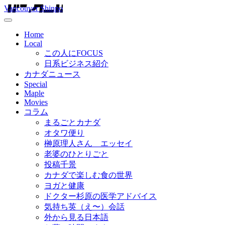
Vancouver Shinpo
Home
Local
この人にFOCUS
日系ビジネス紹介
カナダニュース
Special
Maple
Movies
コラム
まるごとカナダ
オタワ便り
榊原理人さん エッセイ
老婆のひとりごと
投稿千景
カナダで楽しむ食の世界
ヨガと健康
ドクター杉原の医学アドバイス
気持ち英（え〜）会話
外から見る日本語