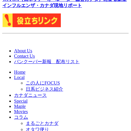
インフルエンザ・カナダ現地リポート
About Us
Contact Us
バンクーバー新報 配布リスト
Home
Local
この人にFOCUS
日系ビジネス紹介
カナダニュース
Special
Maple
Movies
コラム
まるごとカナダ
オタワ便り