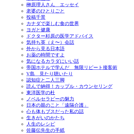
榊原理人さん エッセイ
老婆のひとりごと
投稿千景
カナダで楽しむ食の世界
ヨガと健康
ドクター杉原の医学アドバイス
気持ち英（え〜）会話
外から見る日本語
お薬の時間ですよ
気になるカラダにいい話
帝国ホテルで学んだ 無限リピート接客術
V島 見たり聴いたり
認知症と二人三脚
読んで納得！カップル・カウンセリング
東洋医学の杜
ノベルセラピーの魅力
日本の親のこと「遠隔介護」
心も体もブスだった私の話
生きがいのかたち
人生のレシピ
佐藤伝先生の手紙