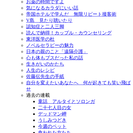
お薬の時間ですよ
気になるカラダにいい話
帝国ホテルで学んだ 無限リピート接客術
V島 見たり聴いたり
認知症と二人三脚
読んで納得！カップル・カウンセリング
東洋医学の杜
ノベルセラピーの魅力
日本の親のこと「遠隔介護」
心も体もブスだった私の話
生きがいのかたち
人生のレシピ
佐藤伝先生の手紙
自分を変えたいあなたへ 何が起きても笑い飛ば
せ
過去の連載
童話 アルタイとソロンガ
二十七人目の女
デッドマン岬
うしみつどき
今週のペット
食われた女たち