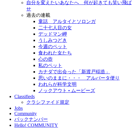
自分を変えたいあなたへ 何が起きても笑い飛ば
せ
過去の連載
童話 アルタイとソロンガ
二十七人目の女
デッドマン岬
うしみつどき
今週のペット
食われた女たち
心の壺
私のペット
カナダで出会った「新渡戸稲造」
思いのままに・・・ アルバータ便り
われらが科学文明
ノックアウト • ムービーズ
Classifieds
クラシファイド規定
Jobs
Community
バックナンバー
Hello! COMMUNITY