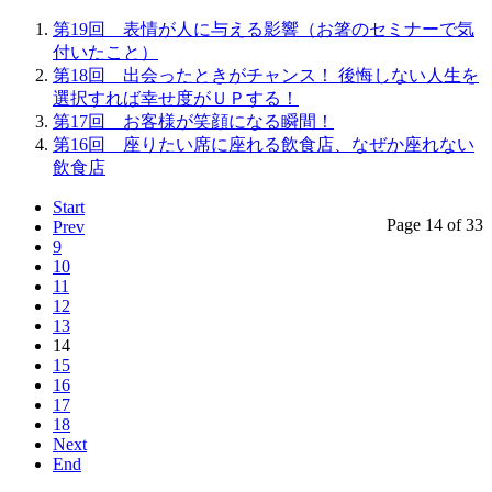
第19回 表情が人に与える影響（お箸のセミナーで気
付いたこと）
第18回 出会ったときがチャンス！ 後悔しない人生を
選択すれば幸せ度がＵＰする！
第17回 お客様が笑顔になる瞬間！
第16回 座りたい席に座れる飲食店、なぜか座れない
飲食店
Start
Page 14 of 33
Prev
9
10
11
12
13
14
15
16
17
18
Next
End