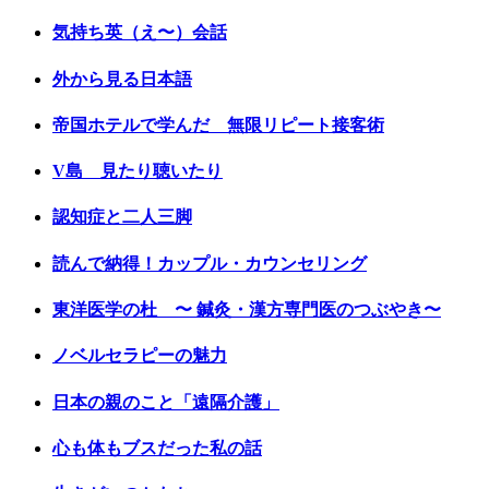
気持ち英（え〜）会話
外から見る日本語
帝国ホテルで学んだ 無限リピート接客術
V島 見たり聴いたり
認知症と二人三脚
読んで納得！カップル・カウンセリング
東洋医学の杜 〜 鍼灸・漢方専門医のつぶやき〜
ノベルセラピーの魅力
日本の親のこと「遠隔介護」
心も体もブスだった私の話