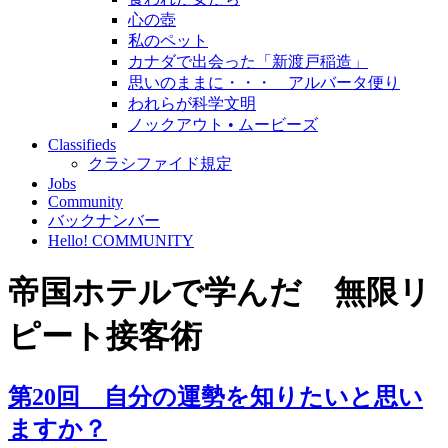
心の壺
私のペット
カナダで出会った「新渡戸稲造」
思いのままに・・・ アルバータ便り
われらが科学文明
ノックアウト • ムービーズ
Classifieds
クラシファイド規定
Jobs
Community
バックナンバー
Hello! COMMUNITY
帝国ホテルで学んだ 無限リ
ピート接客術
第20回 自分の運勢を知りたいと思い
ますか？