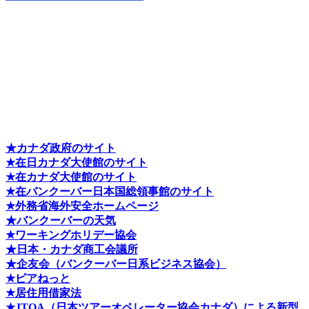
★カナダ政府のサイト
★在日カナダ大使館のサイト
★在カナダ大使館のサイト
★在バンクーバー日本国総領事館のサイト
★外務省海外安全ホームページ
★バンクーバーの天気
★ワーキングホリデー協会
★日本・カナダ商工会議所
★企友会（バンクーバー日系ビジネス協会）
★ピアねっと
★居住用借家法
★J
TOA（日本ツアーオペレーター協会カナダ）による新型