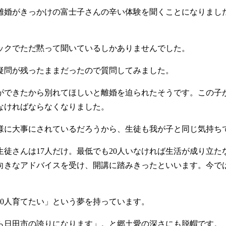
婚がきっかけの富士子さんの辛い体験を聞くことになりまし
ックでただ黙って聞いているしかありませんでした。
疑問が残ったままだったので質問してみました。
できたから別れてほしいと離婚を迫られたそうです。この子
なければならなくなりました。
に大事にされているだろうから、生徒も我が子と同じ気持ち
徒さんは17人だけ。最低でも20人いなければ生活が成り立た
きなアドバイスを受け、開講に踏みきったといいます。今では
0人育てたい」という夢を持っています。
日田市の誇りになります」。と郷土愛の深さにも脱帽です。