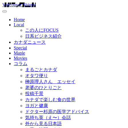
Vancouver Shinpo
Home
Local
この人にFOCUS
日系ビジネス紹介
カナダニュース
Special
Maple
Movies
コラム
まるごとカナダ
オタワ便り
榊原理人さん エッセイ
老婆のひとりごと
投稿千景
カナダで楽しむ食の世界
ヨガと健康
ドクター杉原の医学アドバイス
気持ち英（え〜）会話
外から見る日本語