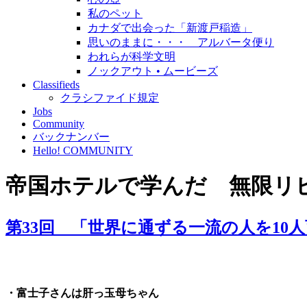
私のペット
カナダで出会った「新渡戸稲造」
思いのままに・・・ アルバータ便り
われらが科学文明
ノックアウト • ムービーズ
Classifieds
クラシファイド規定
Jobs
Community
バックナンバー
Hello! COMMUNITY
帝国ホテルで学んだ 無限リ
第33回 「世界に通ずる一流の人を10
・富士子さんは肝っ玉母ちゃん