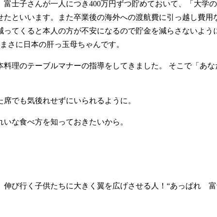
富士子さんが一人につき400万円ずつ貯めておいて、「大学
せたといいます。また卒業後の海外への渡航費に引っ越し費用
減ってくると本人の方が不安になるので貯金を減らさないよう
。まさに日本の肝っ玉母ちゃんです。
本料理のテーブルマナーの指導をしてきました。 そこで「あ
た席でも気後れせずにいられるように。
れいな食べ方を知っておきたいから。
。
伸び行く子供たちに大きく翼を広げさせる人！“あっぱれ 富