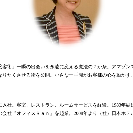
ト接客術」一瞬の出会いを永遠に変える魔法の７か条。アマゾン
なりたくさせる術を公開。小さな一手間がお客様の心を動かす
に入社。客室、レストラン、ルームサービスを経験。1983年結
育の会社『オフィスＲａｎ』を起業。2008年より（社）日本ホ