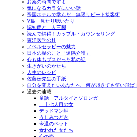
お薬の時間ですよ
気になるカラダにいい話
帝国ホテルで学んだ 無限リピート接客術
V島 見たり聴いたり
認知症と二人三脚
読んで納得！カップル・カウンセリング
東洋医学の杜
ノベルセラピーの魅力
日本の親のこと「遠隔介護」
心も体もブスだった私の話
生きがいのかたち
人生のレシピ
佐藤伝先生の手紙
自分を変えたいあなたへ 何が起きても笑い飛ば
過去の連載
童話 アルタイとソロンガ
二十七人目の女
デッドマン岬
うしみつどき
今週のペット
食われた女たち
心の壺