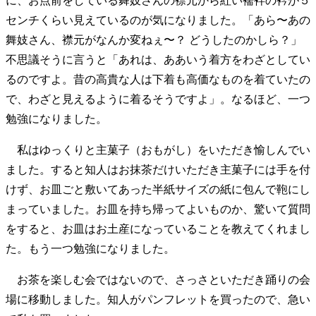
に、お点前をしている舞妓さんの襟元から紅い襦袢の衿が５
センチくらい見えているのが気になりました。「あら〜あの
舞妓さん、襟元がなんか変ねぇ〜？ どうしたのかしら？」
不思議そうに言うと「あれは、ああいう着方をわざとしてい
るのですよ。昔の高貴な人は下着も高価なものを着ていたの
で、わざと見えるように着るそうですよ」。なるほど、一つ
勉強になりました。
私はゆっくりと主菓子（おもがし）をいただき愉しんでい
ました。すると知人はお抹茶だけいただき主菓子には手を付
けず、お皿ごと敷いてあった半紙サイズの紙に包んで鞄にし
まっていました。お皿を持ち帰ってよいものか、驚いて質問
をすると、お皿はお土産になっていることを教えてくれまし
た。もう一つ勉強になりました。
お茶を楽しむ会ではないので、さっさといただき踊りの会
場に移動しました。知人がパンフレットを買ったので、急い