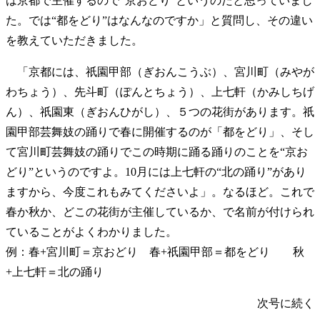
は京都で主催するので“京おどり”というのだと思っていまし
た。では“都をどり”はなんなのですか」と質問し、その違い
を教えていただきました。
「京都には、祇園甲部（ぎおんこうぶ）、宮川町（みやが
わちょう）、先斗町（ぽんとちょう）、上七軒（かみしちげ
ん）、祇園東（ぎおんひがし）、５つの花街があります。祇
園甲部芸舞妓の踊りで春に開催するのが「都をどり」、そし
て宮川町芸舞妓の踊りでこの時期に踊る踊りのことを“京お
どり”というのですよ。10月には上七軒の“北の踊り”があり
ますから、今度これもみてくださいよ」。なるほど。これで
春か秋か、どこの花街が主催しているか、で名前が付けられ
ていることがよくわかりました。
例：春+宮川町＝京おどり 春+祇園甲部＝都をどり 秋
+上七軒＝北の踊り
次号に続く