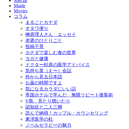
Special
Maple
Movies
コラム
まるごとカナダ
オタワ便り
榊原理人さん エッセイ
老婆のひとりごと
投稿千景
カナダで楽しむ食の世界
ヨガと健康
ドクター杉原の医学アドバイス
気持ち英（え〜）会話
外から見る日本語
お薬の時間ですよ
気になるカラダにいい話
帝国ホテルで学んだ 無限リピート接客術
V島 見たり聴いたり
認知症と二人三脚
読んで納得！カップル・カウンセリング
東洋医学の杜
ノベルセラピーの魅力