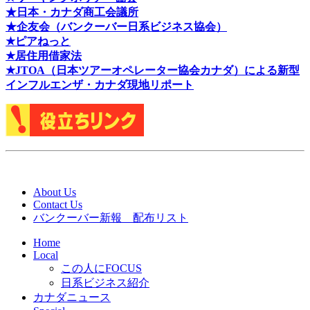
★日本・カナダ商工会議所
★企友会（バンクーバー日系ビジネス協会）
★ピアねっと
★居住用借家法
★J
TOA（日本ツアーオペレーター協会カナダ）による新型
インフルエンザ・カナダ現地リポート
About Us
Contact Us
バンクーバー新報 配布リスト
Home
Local
この人にFOCUS
日系ビジネス紹介
カナダニュース