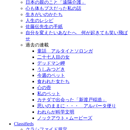
日本の親のこと「遠隔介護」
心も体もブスだった私の話
生きがいのかたち
人生のレシピ
佐藤伝先生の手紙
自分を変えたいあなたへ 何が起きても笑い飛ば
せ
過去の連載
童話 アルタイとソロンガ
二十七人目の女
デッドマン岬
うしみつどき
今週のペット
食われた女たち
心の壺
私のペット
カナダで出会った「新渡戸稲造」
思いのままに・・・ アルバータ便り
われらが科学文明
ノックアウト • ムービーズ
Classifieds
クラシファイド規定