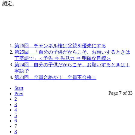
認定。
第26回 チャンネル権は父親を優先にする
第25回 「自分の子供だからこそ、お願いするときは
丁寧語で」＜予告 ⇒ 先見力 ⇒ 明確な目標＞
第24回 自分の子供だからこそ、お願いするときは丁
寧語で
第23回 全員合格か！ 全員不合格！
Start
Page 7 of 33
Prev
2
3
4
5
6
7
8