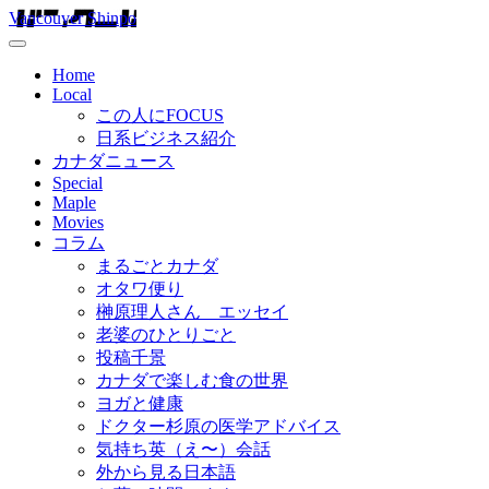
Vancouver Shinpo
Home
Local
この人にFOCUS
日系ビジネス紹介
カナダニュース
Special
Maple
Movies
コラム
まるごとカナダ
オタワ便り
榊原理人さん エッセイ
老婆のひとりごと
投稿千景
カナダで楽しむ食の世界
ヨガと健康
ドクター杉原の医学アドバイス
気持ち英（え〜）会話
外から見る日本語