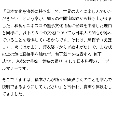
2018年5月17日 第20号
「日本文化を海外に持ち出して、世界の人々に楽しんでいた
だきたい」という案が、知人の生間流師範から持ち上がりま
した。和食がユネスコの無形文化遺産に登録を申請した理由
と同様に、以下の３つの文化についても日本人の関心が薄れ
ていることを危惧しているからです。それは、烏帽子（えぼ
し）、袴（はかま）、狩衣姿（かりぎぬすがた）で、まな板
の上の魚に直接手を触れず、包丁裁きを披露する“包丁
式”と、京都の“芸妓、舞妓の踊り”そして日本料理のテーブ
ルマナーです。
そこで「まずは、福本さんが踊りや舞妓さんのことを学んで
説明できるようにしてください」と言われ、貴重な体験をし
てきました。