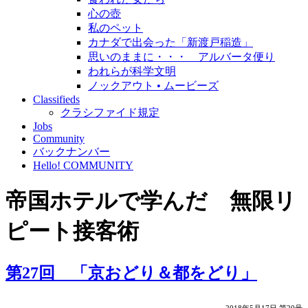
心の壺
私のペット
カナダで出会った「新渡戸稲造」
思いのままに・・・ アルバータ便り
われらが科学文明
ノックアウト • ムービーズ
Classifieds
クラシファイド規定
Jobs
Community
バックナンバー
Hello! COMMUNITY
帝国ホテルで学んだ 無限リ
ピート接客術
第27回 「京おどり＆都をどり」