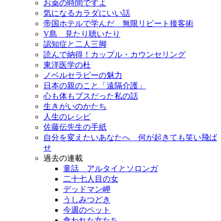
お薬の時間ですよ
気になるカラダにいい話
帝国ホテルで学んだ 無限リピート接客術
V島 見たり聴いたり
認知症と二人三脚
読んで納得！カップル・カウンセリング
東洋医学の杜
ノベルセラピーの魅力
日本の親のこと「遠隔介護」
心も体もブスだった私の話
生きがいのかたち
人生のレシピ
佐藤伝先生の手紙
自分を変えたいあなたへ 何が起きても笑い飛ば
せ
過去の連載
童話 アルタイとソロンガ
二十七人目の女
デッドマン岬
うしみつどき
今週のペット
食われた女たち