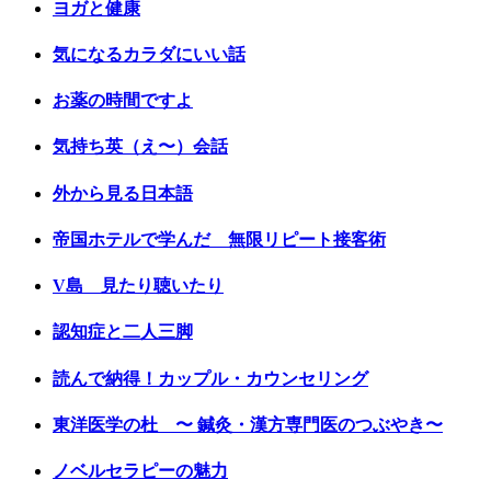
ヨガと健康
気になるカラダにいい話
お薬の時間ですよ
気持ち英（え〜）会話
外から見る日本語
帝国ホテルで学んだ 無限リピート接客術
V島 見たり聴いたり
認知症と二人三脚
読んで納得！カップル・カウンセリング
東洋医学の杜 〜 鍼灸・漢方専門医のつぶやき〜
ノベルセラピーの魅力