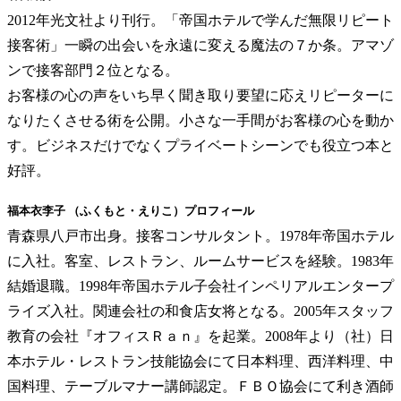
2012年光文社より刊行。「帝国ホテルで学んだ無限リピート
接客術」一瞬の出会いを永遠に変える魔法の７か条。アマゾ
ンで接客部門２位となる。
お客様の心の声をいち早く聞き取り要望に応えリピーターに
なりたくさせる術を公開。小さな一手間がお客様の心を動か
す。ビジネスだけでなくプライベートシーンでも役立つ本と
好評。
福本衣李子 （ふくもと・えりこ）プロフィール
青森県八戸市出身。接客コンサルタント。1978年帝国ホテル
に入社。客室、レストラン、ルームサービスを経験。1983年
結婚退職。1998年帝国ホテル子会社インペリアルエンタープ
ライズ入社。関連会社の和食店女将となる。2005年スタッフ
教育の会社『オフィスＲａｎ』を起業。2008年より（社）日
本ホテル・レストラン技能協会にて日本料理、西洋料理、中
国料理、テーブルマナー講師認定。ＦＢＯ協会にて利き酒師