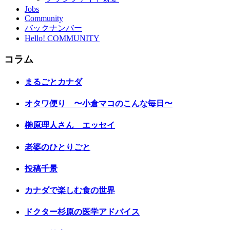
Jobs
Community
バックナンバー
Hello! COMMUNITY
コラム
まるごとカナダ
オタワ便り 〜小倉マコのこんな毎日〜
榊原理人さん エッセイ
老婆のひとりごと
投稿千景
カナダで楽しむ食の世界
ドクター杉原の医学アドバイス