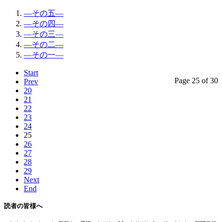
―その五―
―その四―
―その三―
―その二―
―その一―
Start
Page 25 of 30
Prev
20
21
22
23
24
25
26
27
28
29
Next
End
読者の皆様へ