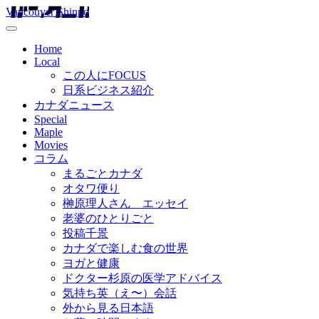
Vancouver Shinpo
Home
Local
この人にFOCUS
日系ビジネス紹介
カナダニュース
Special
Maple
Movies
コラム
まるごとカナダ
オタワ便り
榊原理人さん エッセイ
老婆のひとりごと
投稿千景
カナダで楽しむ食の世界
ヨガと健康
ドクター杉原の医学アドバイス
気持ち英（え〜）会話
外から見る日本語