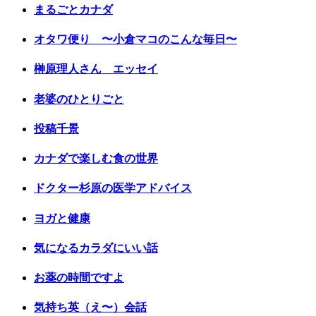
まるごとカナダ
オタワ便り 〜小倉マコのこんな毎日〜
榊原理人さん エッセイ
老婆のひとりごと
投稿千景
カナダで楽しむ食の世界
ドクター杉原の医学アドバイス
ヨガと健康
気になるカラダにいい話
お薬の時間ですよ
気持ち英（え〜）会話