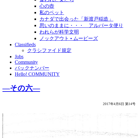
心の壺
私のペット
カナダで出会った「新渡戸稲造」
思いのままに・・・ アルバータ便り
われらが科学文明
ノックアウト • ムービーズ
Classifieds
クラシファイド規定
Jobs
Community
バックナンバー
Hello! COMMUNITY
―その六―
2017年4月6日 第14号