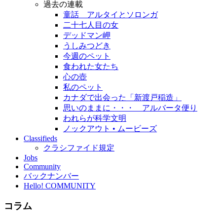
過去の連載
童話 アルタイとソロンガ
二十七人目の女
デッドマン岬
うしみつどき
今週のペット
食われた女たち
心の壺
私のペット
カナダで出会った「新渡戸稲造」
思いのままに・・・ アルバータ便り
われらが科学文明
ノックアウト • ムービーズ
Classifieds
クラシファイド規定
Jobs
Community
バックナンバー
Hello! COMMUNITY
コラム