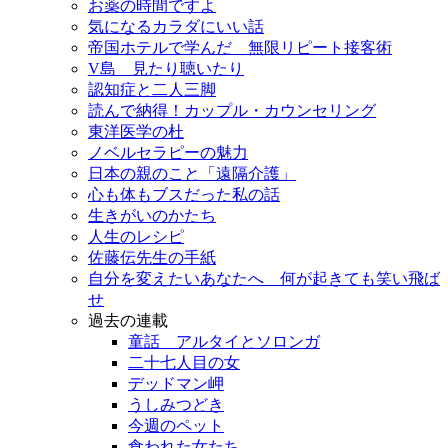
お薬の時間ですよ
気になるカラダにいい話
帝国ホテルで学んだ 無限リピート接客術
V島 見たり聴いたり
認知症と二人三脚
読んで納得！カップル・カウンセリング
東洋医学の杜
ノベルセラピーの魅力
日本の親のこと「遠隔介護」
心も体もブスだった私の話
生きがいのかたち
人生のレシピ
佐藤伝先生の手紙
自分を変えたいあなたへ 何が起きても笑い飛ば
せ
過去の連載
童話 アルタイとソロンガ
二十七人目の女
デッドマン岬
うしみつどき
今週のペット
食われた女たち