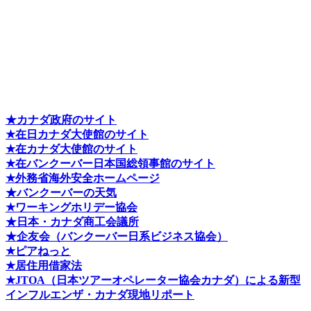
★カナダ政府のサイト
★在日カナダ大使館のサイト
★在カナダ大使館のサイト
★在バンクーバー日本国総領事館のサイト
★外務省海外安全ホームページ
★バンクーバーの天気
★ワーキングホリデー協会
★日本・カナダ商工会議所
★企友会（バンクーバー日系ビジネス協会）
★ピアねっと
★居住用借家法
★J
TOA（日本ツアーオペレーター協会カナダ）による新型
インフルエンザ・カナダ現地リポート