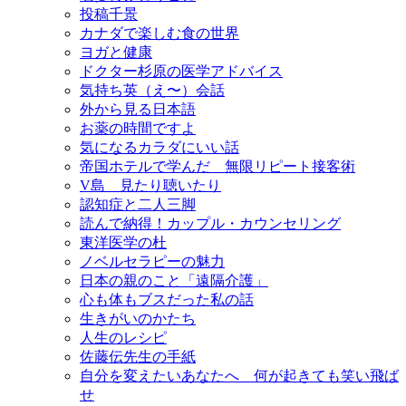
投稿千景
カナダで楽しむ食の世界
ヨガと健康
ドクター杉原の医学アドバイス
気持ち英（え〜）会話
外から見る日本語
お薬の時間ですよ
気になるカラダにいい話
帝国ホテルで学んだ 無限リピート接客術
V島 見たり聴いたり
認知症と二人三脚
読んで納得！カップル・カウンセリング
東洋医学の杜
ノベルセラピーの魅力
日本の親のこと「遠隔介護」
心も体もブスだった私の話
生きがいのかたち
人生のレシピ
佐藤伝先生の手紙
自分を変えたいあなたへ 何が起きても笑い飛ば
せ