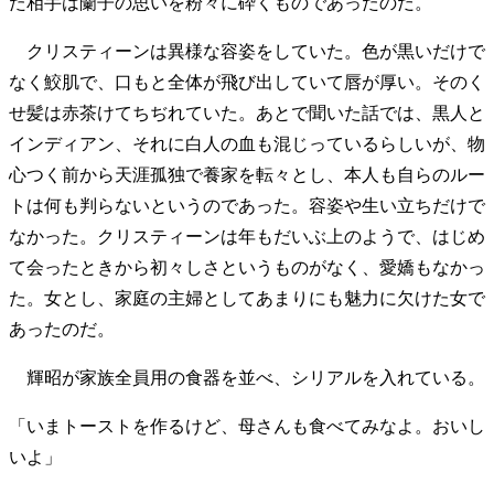
た相手は蘭子の思いを粉々に砕くものであったのだ。
クリスティーンは異様な容姿をしていた。色が黒いだけで
なく鮫肌で、口もと全体が飛び出していて唇が厚い。そのく
せ髪は赤茶けてちぢれていた。あとで聞いた話では、黒人と
インディアン、それに白人の血も混じっているらしいが、物
心つく前から天涯孤独で養家を転々とし、本人も自らのルー
トは何も判らないというのであった。容姿や生い立ちだけで
なかった。クリスティーンは年もだいぶ上のようで、はじめ
て会ったときから初々しさというものがなく、愛嬌もなかっ
た。女とし、家庭の主婦としてあまりにも魅力に欠けた女で
あったのだ。
輝昭が家族全員用の食器を並べ、シリアルを入れている。
「いまトーストを作るけど、母さんも食べてみなよ。おいし
いよ」