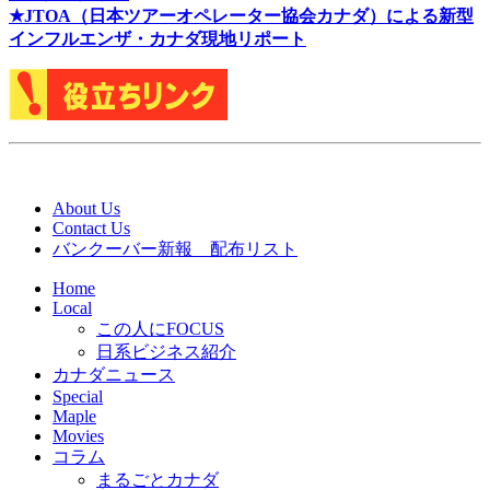
★J
TOA（日本ツアーオペレーター協会カナダ）による新型
インフルエンザ・カナダ現地リポート
About Us
Contact Us
バンクーバー新報 配布リスト
Home
Local
この人にFOCUS
日系ビジネス紹介
カナダニュース
Special
Maple
Movies
コラム
まるごとカナダ