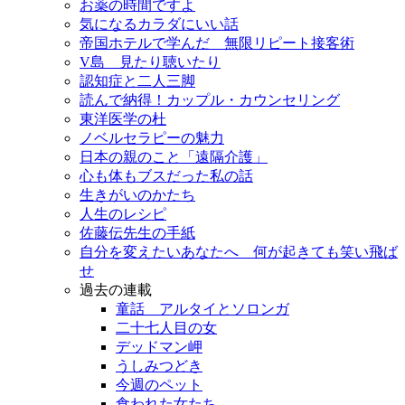
お薬の時間ですよ
気になるカラダにいい話
帝国ホテルで学んだ 無限リピート接客術
V島 見たり聴いたり
認知症と二人三脚
読んで納得！カップル・カウンセリング
東洋医学の杜
ノベルセラピーの魅力
日本の親のこと「遠隔介護」
心も体もブスだった私の話
生きがいのかたち
人生のレシピ
佐藤伝先生の手紙
自分を変えたいあなたへ 何が起きても笑い飛ば
せ
過去の連載
童話 アルタイとソロンガ
二十七人目の女
デッドマン岬
うしみつどき
今週のペット
食われた女たち