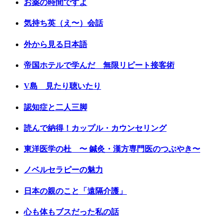
お薬の時間ですよ
気持ち英（え〜）会話
外から見る日本語
帝国ホテルで学んだ 無限リピート接客術
V島 見たり聴いたり
認知症と二人三脚
読んで納得！カップル・カウンセリング
東洋医学の杜 〜 鍼灸・漢方専門医のつぶやき〜
ノベルセラピーの魅力
日本の親のこと「遠隔介護」
心も体もブスだった私の話