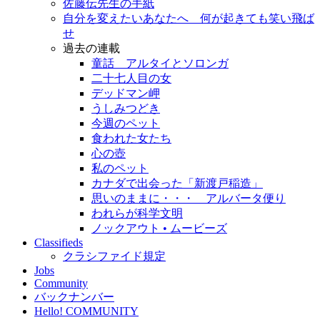
佐藤伝先生の手紙
自分を変えたいあなたへ 何が起きても笑い飛ば
せ
過去の連載
童話 アルタイとソロンガ
二十七人目の女
デッドマン岬
うしみつどき
今週のペット
食われた女たち
心の壺
私のペット
カナダで出会った「新渡戸稲造」
思いのままに・・・ アルバータ便り
われらが科学文明
ノックアウト • ムービーズ
Classifieds
クラシファイド規定
Jobs
Community
バックナンバー
Hello! COMMUNITY