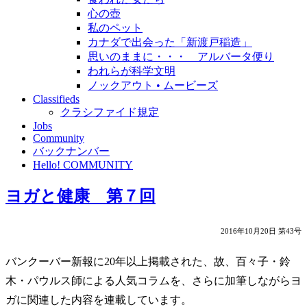
心の壺
私のペット
カナダで出会った「新渡戸稲造」
思いのままに・・・ アルバータ便り
われらが科学文明
ノックアウト • ムービーズ
Classifieds
クラシファイド規定
Jobs
Community
バックナンバー
Hello! COMMUNITY
ヨガと健康 第７回
2016年10月20日 第43号
バンクーバー新報に20年以上掲載された、故、百々子・鈴
木・パウルス師による人気コラムを、さらに加筆しながらヨ
ガに関連した内容を連載しています。