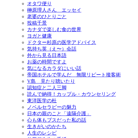
オタワ便り
榊原理人さん エッセイ
老婆のひとりごと
投稿千景
カナダで楽しむ食の世界
ヨガと健康
ドクター杉原の医学アドバイス
気持ち英（え〜）会話
外から見る日本語
お薬の時間ですよ
気になるカラダにいい話
帝国ホテルで学んだ 無限リピート接客術
V島 見たり聴いたり
認知症と二人三脚
読んで納得！カップル・カウンセリング
東洋医学の杜
ノベルセラピーの魅力
日本の親のこと「遠隔介護」
心も体もブスだった私の話
生きがいのかたち
人生のレシピ