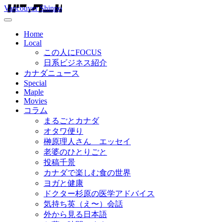
Vancouver Shinpo
Home
Local
この人にFOCUS
日系ビジネス紹介
カナダニュース
Special
Maple
Movies
コラム
まるごとカナダ
オタワ便り
榊原理人さん エッセイ
老婆のひとりごと
投稿千景
カナダで楽しむ食の世界
ヨガと健康
ドクター杉原の医学アドバイス
気持ち英（え〜）会話
外から見る日本語