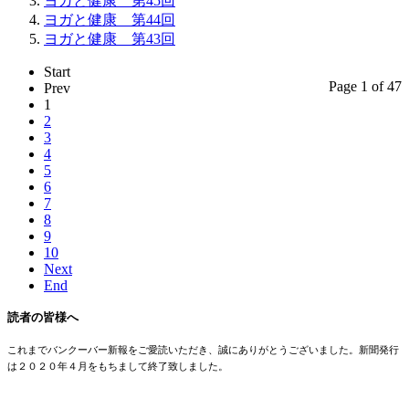
ヨガと健康 第45回
ヨガと健康 第44回
ヨガと健康 第43回
Start
Page 1 of 47
Prev
1
2
3
4
5
6
7
8
9
10
Next
End
読者の皆様へ
これまでバンクーバー新報をご愛読いただき、誠にありがとうございました。新聞発行
は２０２０年４月をもちまして終了致しました。