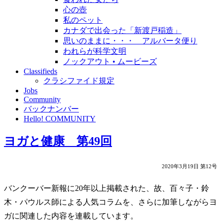
心の壺
私のペット
カナダで出会った「新渡戸稲造」
思いのままに・・・ アルバータ便り
われらが科学文明
ノックアウト • ムービーズ
Classifieds
クラシファイド規定
Jobs
Community
バックナンバー
Hello! COMMUNITY
ヨガと健康 第49回
2020年3月19日 第12号
バンクーバー新報に20年以上掲載された、故、百々子・鈴
木・パウルス師による人気コラムを、さらに加筆しながらヨ
ガに関連した内容を連載しています。