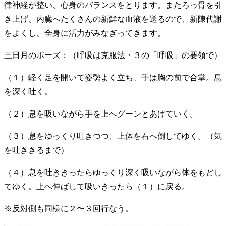
律神経が整い、心身のバランスをとります。またろっ骨を引
き上げ、内臓へたくさんの新鮮な血液を送るので、新陳代謝
をよくし、全身に活力がみなぎってきます。
三日月のポーズ：（呼吸は克服法・３の「呼吸」の要領で）
（１）軽く足を開いて姿勢よく立ち、手は胸の前で合掌。息
を深く吐く。
（２）息を吸いながら手を上へグーンとあげていく。
（３）息をゆっくり吐きつつ、上体を右へ倒してゆく。（気
を吐ききるまで）
（４）息を吐ききったらゆっくり深く吸いながら体をもどし
てゆく。上へ伸ばして吸いきったら（１）に戻る。
※反対側も同様に２〜３回行なう。