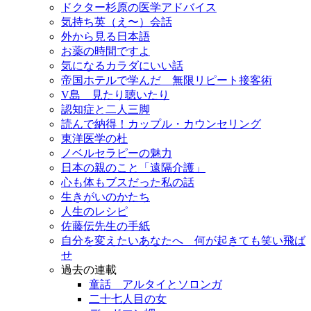
ドクター杉原の医学アドバイス
気持ち英（え〜）会話
外から見る日本語
お薬の時間ですよ
気になるカラダにいい話
帝国ホテルで学んだ 無限リピート接客術
V島 見たり聴いたり
認知症と二人三脚
読んで納得！カップル・カウンセリング
東洋医学の杜
ノベルセラピーの魅力
日本の親のこと「遠隔介護」
心も体もブスだった私の話
生きがいのかたち
人生のレシピ
佐藤伝先生の手紙
自分を変えたいあなたへ 何が起きても笑い飛ば
せ
過去の連載
童話 アルタイとソロンガ
二十七人目の女