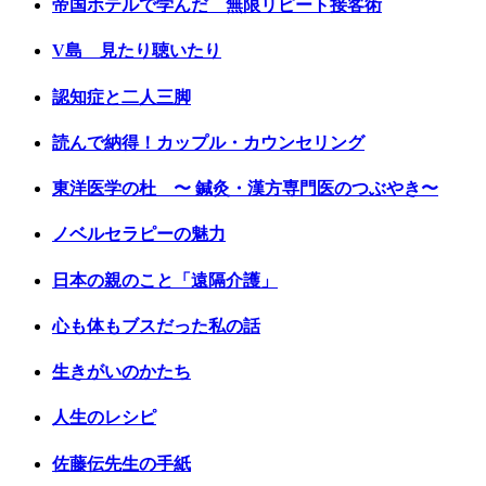
帝国ホテルで学んだ 無限リピート接客術
V島 見たり聴いたり
認知症と二人三脚
読んで納得！カップル・カウンセリング
東洋医学の杜 〜 鍼灸・漢方専門医のつぶやき〜
ノベルセラピーの魅力
日本の親のこと「遠隔介護」
心も体もブスだった私の話
生きがいのかたち
人生のレシピ
佐藤伝先生の手紙