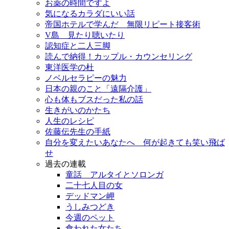
お薬の時間ですよ
気になるカラダにいい話
帝国ホテルで学んだ 無限リピート接客術
V島 見たり聴いたり
認知症と二人三脚
読んで納得！カップル・カウンセリング
東洋医学の杜
ノベルセラピーの魅力
日本の親のこと「遠隔介護」
心も体もブスだった私の話
生きがいのかたち
人生のレシピ
佐藤伝先生の手紙
自分を変えたいあなたへ 何が起きても笑い飛ば
せ
過去の連載
童話 アルタイとソロンガ
二十七人目の女
デッドマン岬
うしみつどき
今週のペット
食われた女たち