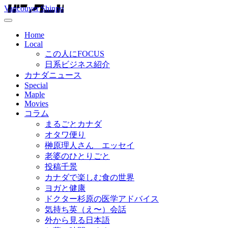
Vancouver Shinpo
Home
Local
この人にFOCUS
日系ビジネス紹介
カナダニュース
Special
Maple
Movies
コラム
まるごとカナダ
オタワ便り
榊原理人さん エッセイ
老婆のひとりごと
投稿千景
カナダで楽しむ食の世界
ヨガと健康
ドクター杉原の医学アドバイス
気持ち英（え〜）会話
外から見る日本語