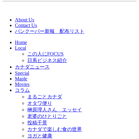
About Us
Contact Us
バンクーバー新報 配布リスト
Home
Local
この人にFOCUS
日系ビジネス紹介
カナダニュース
Special
Maple
Movies
コラム
まるごとカナダ
オタワ便り
榊原理人さん エッセイ
老婆のひとりごと
投稿千景
カナダで楽しむ食の世界
ヨガと健康