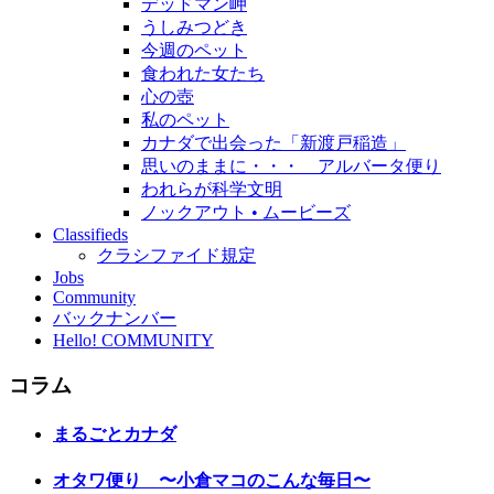
デッドマン岬
うしみつどき
今週のペット
食われた女たち
心の壺
私のペット
カナダで出会った「新渡戸稲造」
思いのままに・・・ アルバータ便り
われらが科学文明
ノックアウト • ムービーズ
Classifieds
クラシファイド規定
Jobs
Community
バックナンバー
Hello! COMMUNITY
コラム
まるごとカナダ
オタワ便り 〜小倉マコのこんな毎日〜