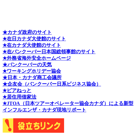
★カナダ政府のサイト
★在日カナダ大使館のサイト
★在カナダ大使館のサイト
★在バンクーバー日本国総領事館のサイト
★外務省海外安全ホームページ
★バンクーバーの天気
★ワーキングホリデー協会
★日本・カナダ商工会議所
★企友会（バンクーバー日系ビジネス協会）
★ピアねっと
★居住用借家法
★J
TOA（日本ツアーオペレーター協会カナダ）による新型
インフルエンザ・カナダ現地リポート