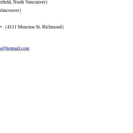
, North Vancouver）
ancouver）
oncton St. Richmond）
a@hotmail.com