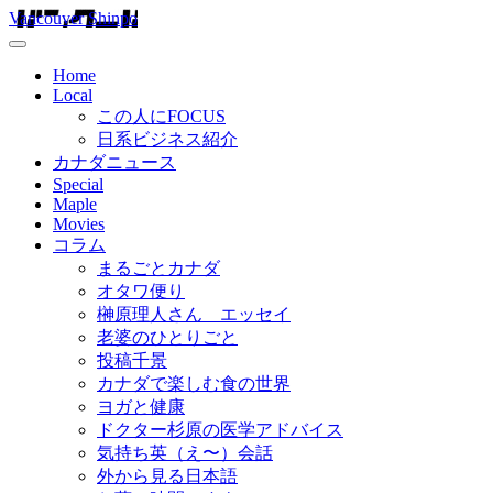
Vancouver Shinpo
Home
Local
この人にFOCUS
日系ビジネス紹介
カナダニュース
Special
Maple
Movies
コラム
まるごとカナダ
オタワ便り
榊原理人さん エッセイ
老婆のひとりごと
投稿千景
カナダで楽しむ食の世界
ヨガと健康
ドクター杉原の医学アドバイス
気持ち英（え〜）会話
外から見る日本語