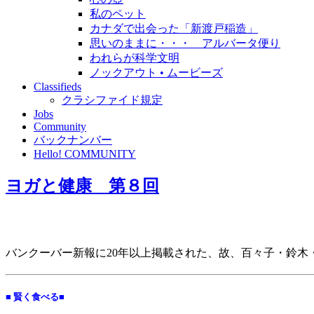
私のペット
カナダで出会った「新渡戸稲造」
思いのままに・・・ アルバータ便り
われらが科学文明
ノックアウト • ムービーズ
Classifieds
クラシファイド規定
Jobs
Community
バックナンバー
Hello! COMMUNITY
ヨガと健康 第８回
バンクーバー新報に20年以上掲載された、故、百々子・鈴
■ 賢く食べる■