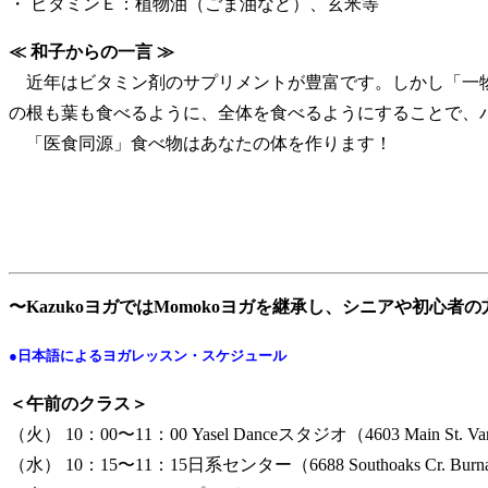
・ ビタミンＥ：植物油（ごま油など）、玄米等
≪ 和子からの一言 ≫
近年はビタミン剤のサプリメントが豊富です。しかし「一物
の根も葉も食べるように、全体を食べるようにすることで、
「医食同源」食べ物はあなたの体を作ります！
〜KazukoヨガではMomokoヨガを継承し、シニアや初
●日本語によるヨガレッスン・スケジュール
＜午前のクラス＞
（火） 10：00〜11：00 Yasel Danceスタジオ（4603 Main St. Va
（水） 10：15〜11：15日系センター（6688 Southoaks Cr. Burn