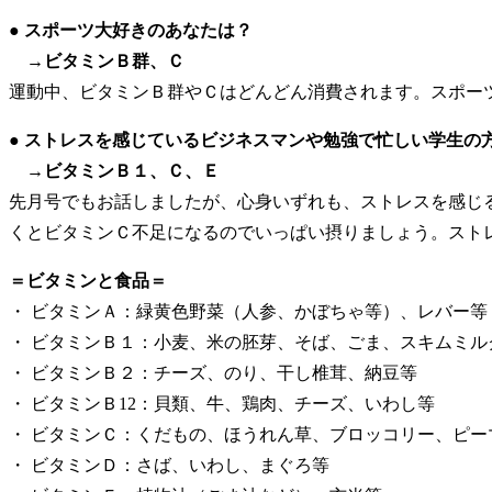
● スポーツ大好きのあなたは？
→ビタミンＢ群、Ｃ
運動中、ビタミンＢ群やＣはどんどん消費されます。スポー
● ストレスを感じているビジネスマンや勉強で忙しい学生の
→ビタミンＢ１、Ｃ、Ｅ
先月号でもお話しましたが、心身いずれも、ストレスを感じ
くとビタミンＣ不足になるのでいっぱい摂りましょう。スト
＝ビタミンと食品＝
・ ビタミンＡ：緑黄色野菜（人参、かぼちゃ等）、レバー等
・ ビタミンＢ１：小麦、米の胚芽、そば、ごま、スキムミル
・ ビタミンＢ２：チーズ、のり、干し椎茸、納豆等
・ ビタミンＢ12：貝類、牛、鶏肉、チーズ、いわし等
・ ビタミンＣ：くだもの、ほうれん草、ブロッコリー、ピー
・ ビタミンＤ：さば、いわし、まぐろ等