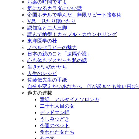
お薬の時間ですよ
気になるカラダにいい話
帝国ホテルで学んだ 無限リピート接客術
V島 見たり聴いたり
認知症と二人三脚
読んで納得！カップル・カウンセリング
東洋医学の杜
ノベルセラピーの魅力
日本の親のこと「遠隔介護」
心も体もブスだった私の話
生きがいのかたち
人生のレシピ
佐藤伝先生の手紙
自分を変えたいあなたへ 何が起きても笑い飛ば
過去の連載
童話 アルタイとソロンガ
二十七人目の女
デッドマン岬
うしみつどき
今週のペット
食われた女たち
心の壺