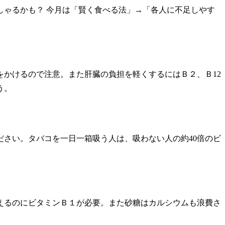
ゃるかも？ 今月は「賢く食べる法」→「各人に不足しやす
かけるので注意。また肝臓の負担を軽くするにはＢ２、Ｂ12
う。
さい。タバコを一日一箱吸う人は、吸わない人の約40倍のビ
えるのにビタミンＢ１が必要。また砂糖はカルシウムも浪費さ