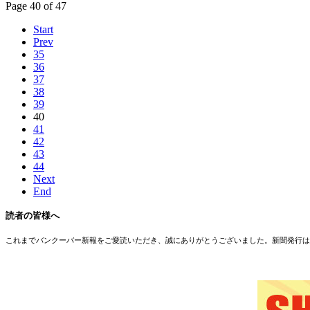
Page 40 of 47
Start
Prev
35
36
37
38
39
40
41
42
43
44
Next
End
読者の皆様へ
これまでバンクーバー新報をご愛読いただき、誠にありがとうございました。新聞発行は