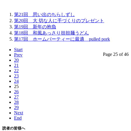
第21回 思い出のちらしずし
第20回 大 切な人に手づくりのプレゼント
第19回 新年の抱負
第18回 和風あっさり担担麺うどん
第17回 ホームパーティーに最適 pulled pork
Start
Page 25 of 46
Prev
20
21
22
23
24
25
26
27
28
29
Next
End
読者の皆様へ