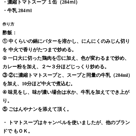
・濃縮トマトスープ １缶（284ｍl）
・牛乳 284ｍl
作り方
酢飯：
① 中くらいの鍋にバターを溶かし、にんにくのみじん切り
を 中火で香りがたつまで炒める。
② 一口大に切った鶏肉を①に加え、色が変わるまで炒め、
カレー粉を加え、２〜３分ほどじっくり炒める。
③ ②に濃縮トマトスープと、スープと同量の牛乳（284ml）
を加え、10分ほど中火で煮込む。
④ 味見をし、味が濃い場合は水か、牛乳を加えてでき上が
り。
⑤ ごはんやナンを添えて頂く。
・ トマトスープはキャンベルを使いましたが、他のブラン
ドで もＯＫ。