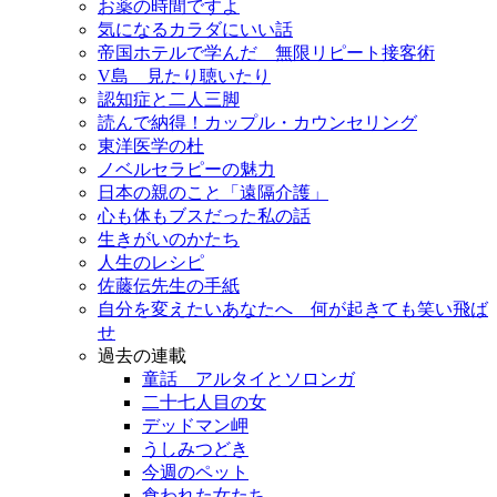
お薬の時間ですよ
気になるカラダにいい話
帝国ホテルで学んだ 無限リピート接客術
V島 見たり聴いたり
認知症と二人三脚
読んで納得！カップル・カウンセリング
東洋医学の杜
ノベルセラピーの魅力
日本の親のこと「遠隔介護」
心も体もブスだった私の話
生きがいのかたち
人生のレシピ
佐藤伝先生の手紙
自分を変えたいあなたへ 何が起きても笑い飛ば
せ
過去の連載
童話 アルタイとソロンガ
二十七人目の女
デッドマン岬
うしみつどき
今週のペット
食われた女たち