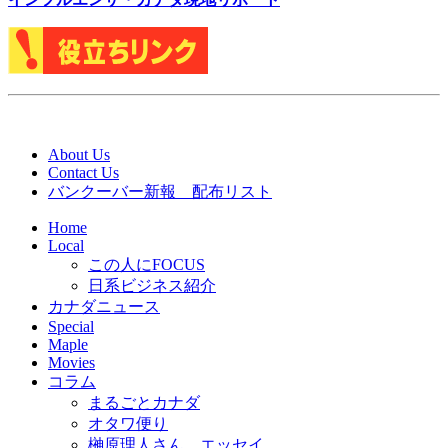
About Us
Contact Us
バンクーバー新報 配布リスト
Home
Local
この人にFOCUS
日系ビジネス紹介
カナダニュース
Special
Maple
Movies
コラム
まるごとカナダ
オタワ便り
榊原理人さん エッセイ