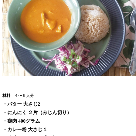
材料
４〜６人分
・バター 大さじ2
・にんにく ２片（みじん切り）
・鶏肉 400グラム
・カレー粉 大さじ１