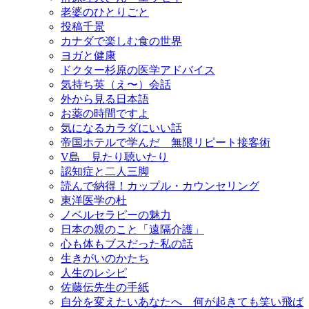
老婆のひとりごと
投稿千景
カナダで楽しむ食の世界
ヨガと健康
ドクター杉原の医学アドバイス
気持ち英（え〜）会話
外から見る日本語
お薬の時間ですよ
気になるカラダにいい話
帝国ホテルで学んだ 無限リピート接客術
V島 見たり聴いたり
認知症と二人三脚
読んで納得！カップル・カウンセリング
東洋医学の杜
ノベルセラピーの魅力
日本の親のこと「遠隔介護」
心も体もブスだった私の話
生きがいのかたち
人生のレシピ
佐藤伝先生の手紙
自分を変えたいあなたへ 何が起きても笑い飛ば