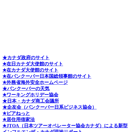
★カナダ政府のサイト
★在日カナダ大使館のサイト
★在カナダ大使館のサイト
★在バンクーバー日本国総領事館のサイト
★外務省海外安全ホームページ
★バンクーバーの天気
★ワーキングホリデー協会
★日本・カナダ商工会議所
★企友会（バンクーバー日系ビジネス協会）
★ピアねっと
★居住用借家法
★J
TOA（日本ツアーオペレーター協会カナダ）による新型
インフルエンザ・カナダ現地リポート