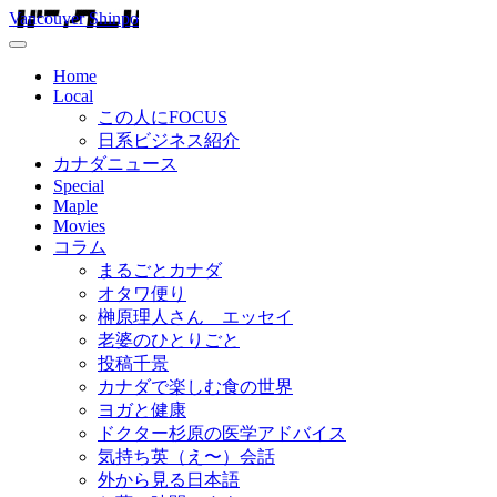
Vancouver Shinpo
Home
Local
この人にFOCUS
日系ビジネス紹介
カナダニュース
Special
Maple
Movies
コラム
まるごとカナダ
オタワ便り
榊原理人さん エッセイ
老婆のひとりごと
投稿千景
カナダで楽しむ食の世界
ヨガと健康
ドクター杉原の医学アドバイス
気持ち英（え〜）会話
外から見る日本語