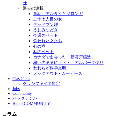
せ
過去の連載
童話 アルタイとソロンガ
二十七人目の女
デッドマン岬
うしみつどき
今週のペット
食われた女たち
心の壺
私のペット
カナダで出会った「新渡戸稲造」
思いのままに・・・ アルバータ便り
われらが科学文明
ノックアウト • ムービーズ
Classifieds
クラシファイド規定
Jobs
Community
バックナンバー
Hello! COMMUNITY
コラム