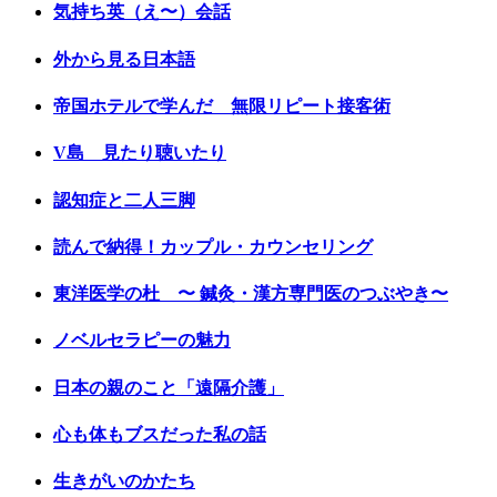
気持ち英（え〜）会話
外から見る日本語
帝国ホテルで学んだ 無限リピート接客術
V島 見たり聴いたり
認知症と二人三脚
読んで納得！カップル・カウンセリング
東洋医学の杜 〜 鍼灸・漢方専門医のつぶやき〜
ノベルセラピーの魅力
日本の親のこと「遠隔介護」
心も体もブスだった私の話
生きがいのかたち