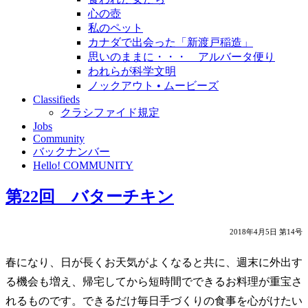
心の壺
私のペット
カナダで出会った「新渡戸稲造」
思いのままに・・・ アルバータ便り
われらが科学文明
ノックアウト • ムービーズ
Classifieds
クラシファイド規定
Jobs
Community
バックナンバー
Hello! COMMUNITY
第22回 バターチキン
2018年4月5日 第14号
春になり、日が長くお天気がよくなると共に、週末に外出す
る機会も増え、帰宅してから短時間でできるお料理が重宝さ
れるものです。できるだけ毎日手づくりの食事を心がけたい