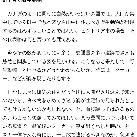
町で見る野生動物
カナダのように周りに自然がいっぱいの国では、人口が集
中している町中でも本来なら山中に住むべき野生動物が出現
するのはめずらしいことではない。ビクトリア市の場合、そ
の代表格は何と言っても鹿である。
今やその数があまりにも多く、交通量の多い道路でさえも
悠然と闊歩している姿を見かける。こうなると果たして「野
生動物」と呼べるかどうかわからないが、時には「クーガ
ー」などが姿を現したりもする。
しかし元々は彼等の住処だった所に人間が入り込んで来た
のだから、食べ物を求めてさ迷う姿が住宅街で見られたとし
ても仕方がないのかもしれない。と、百歩譲ってはみるもの
の、ちょっと想像してみてほしい。真っ昼間にいつも歩いて
いる歩道で、眼光鋭いクーガーに突如出くわした時のこと
を！一体そんな時には、一目散で逃げるべきなのか、急ぎ物