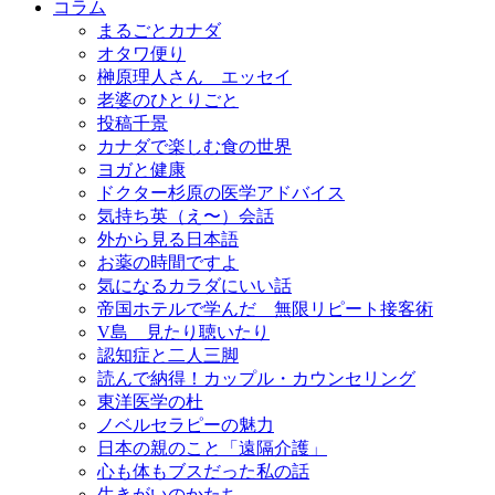
コラム
まるごとカナダ
オタワ便り
榊原理人さん エッセイ
老婆のひとりごと
投稿千景
カナダで楽しむ食の世界
ヨガと健康
ドクター杉原の医学アドバイス
気持ち英（え〜）会話
外から見る日本語
お薬の時間ですよ
気になるカラダにいい話
帝国ホテルで学んだ 無限リピート接客術
V島 見たり聴いたり
認知症と二人三脚
読んで納得！カップル・カウンセリング
東洋医学の杜
ノベルセラピーの魅力
日本の親のこと「遠隔介護」
心も体もブスだった私の話
生きがいのかたち