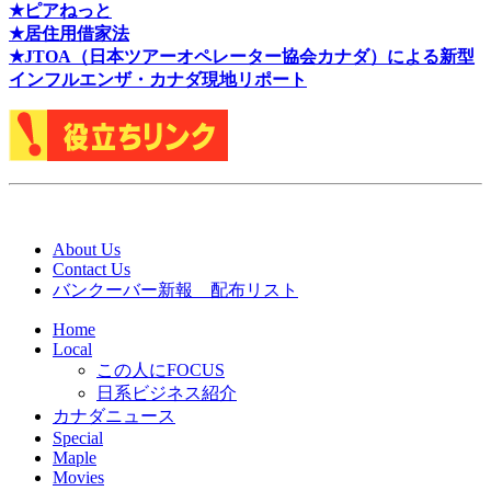
★ピアねっと
★居住用借家法
★J
TOA（日本ツアーオペレーター協会カナダ）による新型
インフルエンザ・カナダ現地リポート
About Us
Contact Us
バンクーバー新報 配布リスト
Home
Local
この人にFOCUS
日系ビジネス紹介
カナダニュース
Special
Maple
Movies