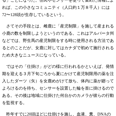
る」ことになった。住民やセンサーを使って集めた情報によ
れば、この小さなコミュニティ（人口約１万８千人）には
72〜128頭が生存しているという。
さてその手段とは、雌鹿に「産児制限」を施して産まれる
小鹿の数を制限しようというのである。これはアルバータ州
などでは、野生馬の産児制限をする時に使用される方法であ
るとのことだが、女鹿に対してはカナダで初めて施行される
ため大きなニュースになっている。
ではその「仕掛け」がどの様に行われるかといえば、発情
期を迎える３月下旬ごろから夏にかけて産児制限用の薬を注
入したダーツ（矢）を女鹿めがけて放ち、体内に薬が廻って
よろけるのを待ち、センサーを設置した輪を首に掛けるので
ある。その後は地域に仕掛けた何台かのカメラが彼らの行動
を監視する。
昨年すでに20頭ほどに仕掛けを施し、血液、糞、DNAの