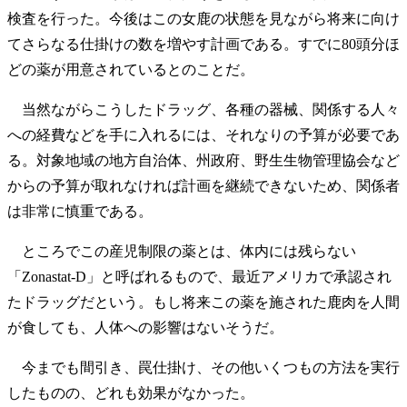
検査を行った。今後はこの女鹿の状態を見ながら将来に向け
てさらなる仕掛けの数を増やす計画である。すでに80頭分ほ
どの薬が用意されているとのことだ。
当然ながらこうしたドラッグ、各種の器械、関係する人々
への経費などを手に入れるには、それなりの予算が必要であ
る。対象地域の地方自治体、州政府、野生生物管理協会など
からの予算が取れなければ計画を継続できないため、関係者
は非常に慎重である。
ところでこの産児制限の薬とは、体内には残らない
「Zonastat-D」と呼ばれるもので、最近アメリカで承認され
たドラッグだという。もし将来この薬を施された鹿肉を人間
が食しても、人体への影響はないそうだ。
今までも間引き、罠仕掛け、その他いくつもの方法を実行
したものの、どれも効果がなかった。