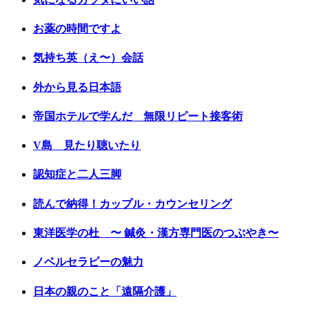
お薬の時間ですよ
気持ち英（え〜）会話
外から見る日本語
帝国ホテルで学んだ 無限リピート接客術
V島 見たり聴いたり
認知症と二人三脚
読んで納得！カップル・カウンセリング
東洋医学の杜 〜 鍼灸・漢方専門医のつぶやき〜
ノベルセラピーの魅力
日本の親のこと「遠隔介護」