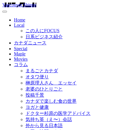
Vancouver Shinpo
Home
Local
この人にFOCUS
日系ビジネス紹介
カナダニュース
Special
Maple
Movies
コラム
まるごとカナダ
オタワ便り
榊原理人さん エッセイ
老婆のひとりごと
投稿千景
カナダで楽しむ食の世界
ヨガと健康
ドクター杉原の医学アドバイス
気持ち英（え〜）会話
外から見る日本語