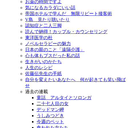
お薬の時間ですよ
気になるカラダにいい話
帝国ホテルで学んだ 無限リピート接客術
V島 見たり聴いたり
認知症と二人三脚
読んで納得！カップル・カウンセリング
東洋医学の杜
ノベルセラピーの魅力
日本の親のこと「遠隔介護」
心も体もブスだった私の話
生きがいのかたち
人生のレシピ
佐藤伝先生の手紙
自分を変えたいあなたへ 何が起きても笑い飛ば
せ
過去の連載
童話 アルタイとソロンガ
二十七人目の女
デッドマン岬
うしみつどき
今週のペット
食われた女たち