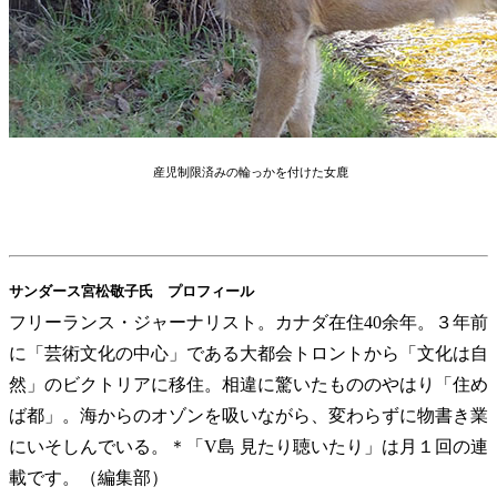
産児制限済みの輪っかを付けた女鹿
サンダース宮松敬子氏 プロフィール
フリーランス・ジャーナリスト。カナダ在住40余年。３年前
に「芸術文化の中心」である大都会トロントから「文化は自
然」のビクトリアに移住。相違に驚いたもののやはり「住め
ば都」。海からのオゾンを吸いながら、変わらずに物書き業
にいそしんでいる。＊「V島 見たり聴いたり」は月１回の連
載です。（編集部）