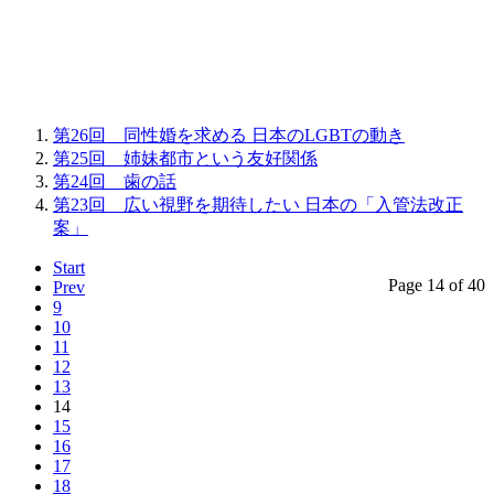
第26回 同性婚を求める 日本のLGBTの動き
第25回 姉妹都市という友好関係
第24回 歯の話
第23回 広い視野を期待したい 日本の「入管法改正
案」
Start
Page 14 of 40
Prev
9
10
11
12
13
14
15
16
17
18