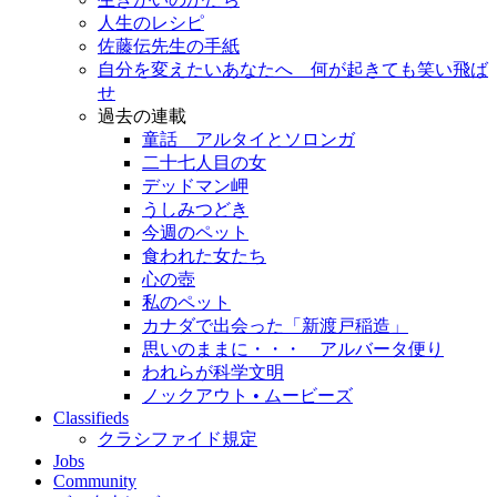
人生のレシピ
佐藤伝先生の手紙
自分を変えたいあなたへ 何が起きても笑い飛ば
せ
過去の連載
童話 アルタイとソロンガ
二十七人目の女
デッドマン岬
うしみつどき
今週のペット
食われた女たち
心の壺
私のペット
カナダで出会った「新渡戸稲造」
思いのままに・・・ アルバータ便り
われらが科学文明
ノックアウト • ムービーズ
Classifieds
クラシファイド規定
Jobs
Community