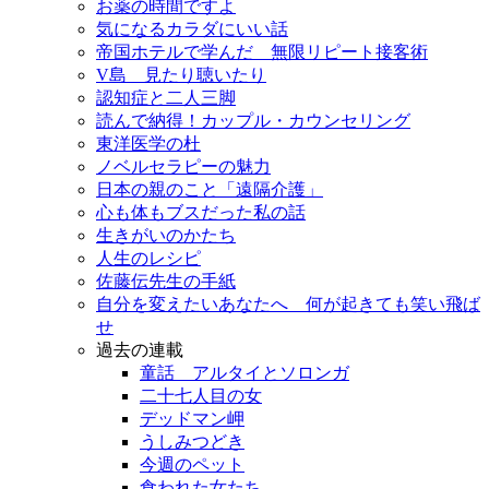
お薬の時間ですよ
気になるカラダにいい話
帝国ホテルで学んだ 無限リピート接客術
V島 見たり聴いたり
認知症と二人三脚
読んで納得！カップル・カウンセリング
東洋医学の杜
ノベルセラピーの魅力
日本の親のこと「遠隔介護」
心も体もブスだった私の話
生きがいのかたち
人生のレシピ
佐藤伝先生の手紙
自分を変えたいあなたへ 何が起きても笑い飛ば
せ
過去の連載
童話 アルタイとソロンガ
二十七人目の女
デッドマン岬
うしみつどき
今週のペット
食われた女たち