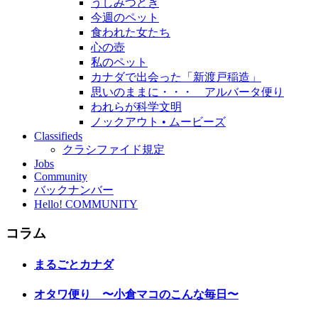
うしみつどき
今週のペット
食われた女たち
心の壺
私のペット
カナダで出会った「新渡戸稲造」
思いのままに・・・ アルバータ便り
われらが科学文明
ノックアウト • ムービーズ
Classifieds
クラシファイド規定
Jobs
Community
バックナンバー
Hello! COMMUNITY
コラム
まるごとカナダ
オタワ便り 〜小倉マコのこんな毎日〜