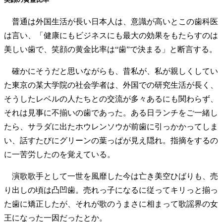
普通は外国生活が長い日本人は、意識が高いとこの歯科医
は言い、「健康にもビジネスにも最大の効果をもたらすのは
美しい歯で、笑顔の黄金比率は“歯”で決まる」と断言する。
確かにそうだと思いながらも、昔私が、私が親しくしてい
た東京の某大学院の社会学者は、外国での研究生活が長く、
そうしたレベルの人たちとの交流が多々あるにも関わらず、
それは見事に不揃いの歯であった。ある日ランチをご一緒し
たら、サラダに出たホウレンソウが前歯に引っかかってしま
い、話すたびにグリーンの葉っぱが見え隠れ。指摘をするの
に一苦労したのを覚えている。
演歌歌手として一世を風靡した今は亡き美空ひばりも、売
り出しの頃は凸凹歯。売れっ子になるに従ってキリっと揃っ
た歯に矯正したが、それが歌のうまさに相まって歌謡界の女
王になった一因だったとか。