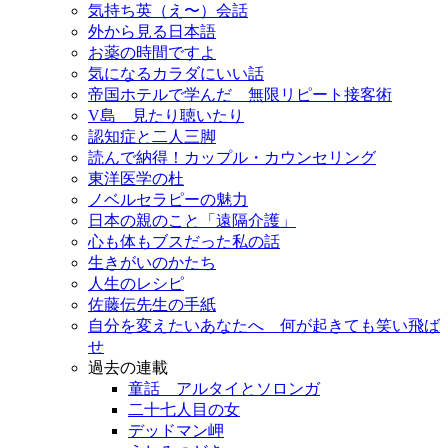
気持ち英（え〜）会話
外から見る日本語
お薬の時間ですよ
気になるカラダにいい話
帝国ホテルで学んだ 無限リピート接客術
V島 見たり聴いたり
認知症と二人三脚
読んで納得！カップル・カウンセリング
東洋医学の杜
ノベルセラピーの魅力
日本の親のこと「遠隔介護」
心も体もブスだった私の話
生きがいのかたち
人生のレシピ
佐藤伝先生の手紙
自分を変えたいあなたへ 何が起きても笑い飛ば
せ
過去の連載
童話 アルタイとソロンガ
二十七人目の女
デッドマン岬