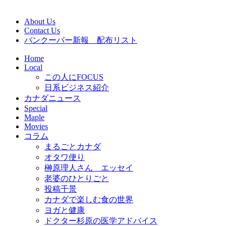
About Us
Contact Us
バンクーバー新報 配布リスト
Home
Local
この人にFOCUS
日系ビジネス紹介
カナダニュース
Special
Maple
Movies
コラム
まるごとカナダ
オタワ便り
榊原理人さん エッセイ
老婆のひとりごと
投稿千景
カナダで楽しむ食の世界
ヨガと健康
ドクター杉原の医学アドバイス