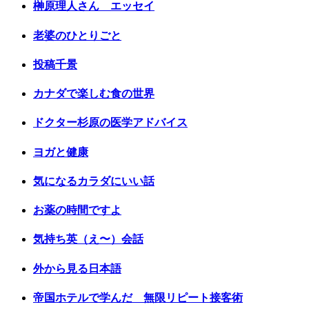
榊原理人さん エッセイ
老婆のひとりごと
投稿千景
カナダで楽しむ食の世界
ドクター杉原の医学アドバイス
ヨガと健康
気になるカラダにいい話
お薬の時間ですよ
気持ち英（え〜）会話
外から見る日本語
帝国ホテルで学んだ 無限リピート接客術