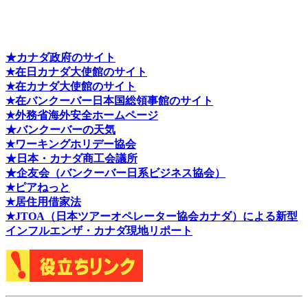
★カナダ政府のサイト
★在日カナダ大使館のサイト
★在カナダ大使館のサイト
★在バンクーバー日本国総領事館のサイト
★外務省海外安全ホームページ
★バンクーバーの天気
★ワーキングホリデー協会
★日本・カナダ商工会議所
★企友会（バンクーバー日系ビジネス協会）
★ピアねっと
★居住用借家法
★J
TOA（日本ツアーオペレーター協会カナダ）による新型
インフルエンザ・カナダ現地リポート