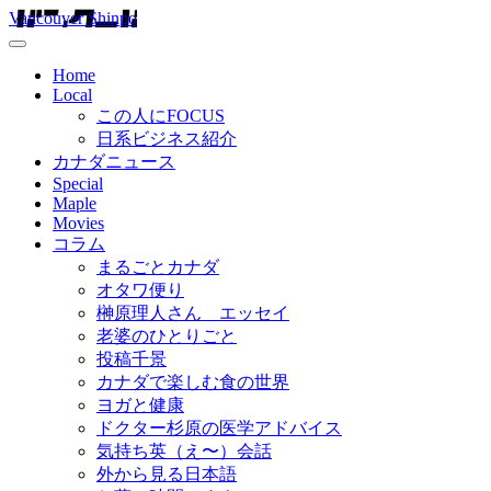
Vancouver Shinpo
Home
Local
この人にFOCUS
日系ビジネス紹介
カナダニュース
Special
Maple
Movies
コラム
まるごとカナダ
オタワ便り
榊原理人さん エッセイ
老婆のひとりごと
投稿千景
カナダで楽しむ食の世界
ヨガと健康
ドクター杉原の医学アドバイス
気持ち英（え〜）会話
外から見る日本語