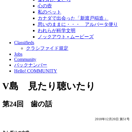
心の壺
私のペット
カナダで出会った「新渡戸稲造」
思いのままに・・・ アルバータ便り
われらが科学文明
ノックアウト • ムービーズ
Classifieds
クラシファイド規定
Jobs
Community
バックナンバー
Hello! COMMUNITY
V島 見たり聴いたり
第24回 歯の話
2018年12月20日 第51号