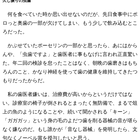
久し振りの虫歯
何を食べていた時か思い出せないのだが、先日食事中にポ
ロっと奥歯の一部が欠けてしまい、もう少しで飲み込むとこ
ろだった。
かぶせていたポーセリンの一部かと思ったら、あにはから
んや、「虫歯ですよ」と歯医者に事もなげに言われ正直驚い
た。年二回の検診を怠ったことはなく、朝晩の歯磨きはもち
ろんのこと、かなり神経を使って歯の健康を維持してきたつ
もりだったからだ。
私の歯医者嫌いは、治療費が高いからというだけではな
い。診療室の椅子が倒されるとまったく無防備で、まるで俎
上の魚のようになることや、続いて聞かされる「キーン」
「ガガガッ」という身の毛のよだつ歯を削る器械の音が堪ら
なく嫌なのだ。もし誰かが「音なし器械」を発明したら、文
句なくノーベル賞を授与したいと思う。