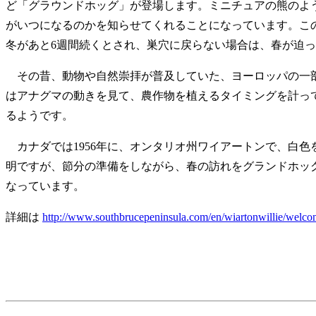
ど「グラウンドホッグ」が登場します。ミニチュアの熊のよ
がいつになるのかを知らせてくれることになっています。こ
冬があと6週間続くとされ、巣穴に戻らない場合は、春が迫
その昔、動物や自然崇拝が普及していた、ヨーロッパの一部
はアナグマの動きを見て、農作物を植えるタイミングを計っ
るようです。
カナダでは1956年に、オンタリオ州ワイアートンで、白
明ですが、節分の準備をしながら、春の訪れをグランドホッ
なっています。
詳細は
http://www.southbrucepeninsula.com/en/wiartonwillie/welco