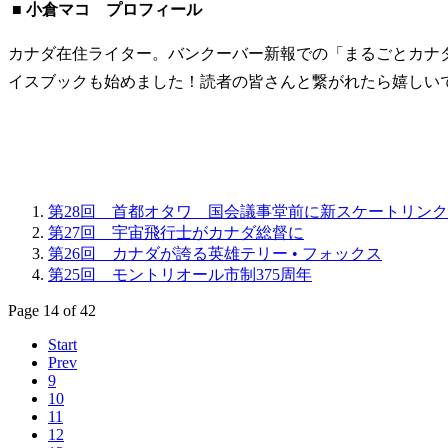
■ 小倉マコ プロフィール
カナダ在住ライター。バンクーバー新報での「まるごとカナ
イスブックも始めました！読者の皆さんと繋がれたら嬉しい
第28回 首都オタワ 国会議事堂前に新スケートリンク
第27回 宇宙飛行士がカナダ総督に
第26回 カナダが誇る英雄テリー • フォックス
第25回 モントリオール市制375周年
Page 14 of 42
Start
Prev
9
10
11
12