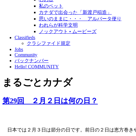
私のペット
カナダで出会った「新渡戸稲造」
思いのままに・・・ アルバータ便り
われらが科学文明
ノックアウト • ムービーズ
Classifieds
クラシファイド規定
Jobs
Community
バックナンバー
Hello! COMMUNITY
まるごとカナダ
第29回 ２月２日は何の日？
日本では２月３日は節分の日です。前日の２日は恵方巻きや