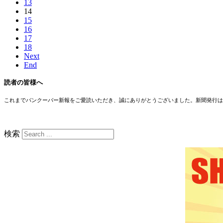
13
14
15
16
17
18
Next
End
読者の皆様へ
これまでバンクーバー新報をご愛読いただき、誠にありがとうございました。新聞発行は
検索