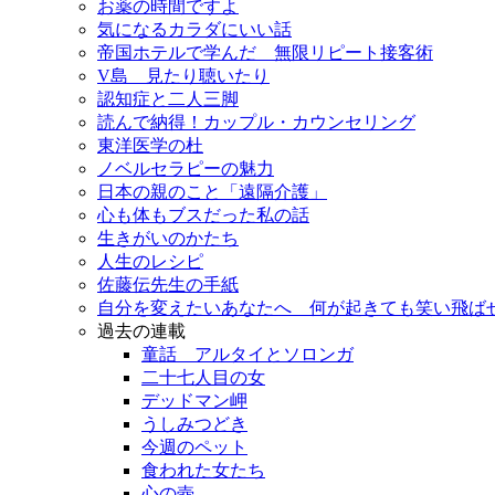
お薬の時間ですよ
気になるカラダにいい話
帝国ホテルで学んだ 無限リピート接客術
V島 見たり聴いたり
認知症と二人三脚
読んで納得！カップル・カウンセリング
東洋医学の杜
ノベルセラピーの魅力
日本の親のこと「遠隔介護」
心も体もブスだった私の話
生きがいのかたち
人生のレシピ
佐藤伝先生の手紙
自分を変えたいあなたへ 何が起きても笑い飛ば
過去の連載
童話 アルタイとソロンガ
二十七人目の女
デッドマン岬
うしみつどき
今週のペット
食われた女たち
心の壺