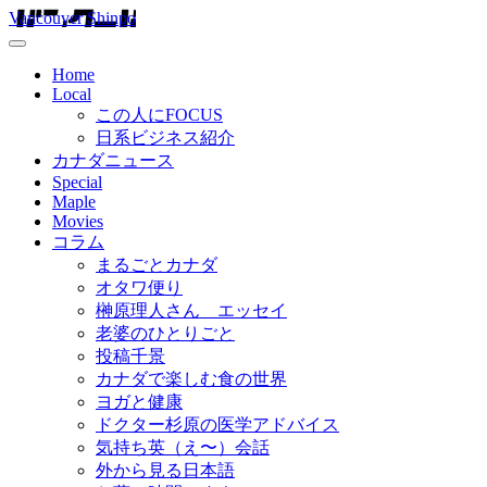
Vancouver Shinpo
Home
Local
この人にFOCUS
日系ビジネス紹介
カナダニュース
Special
Maple
Movies
コラム
まるごとカナダ
オタワ便り
榊原理人さん エッセイ
老婆のひとりごと
投稿千景
カナダで楽しむ食の世界
ヨガと健康
ドクター杉原の医学アドバイス
気持ち英（え〜）会話
外から見る日本語