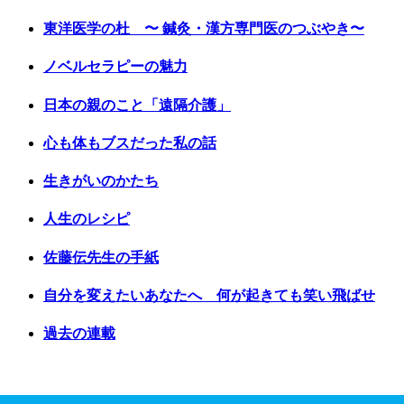
東洋医学の杜 〜 鍼灸・漢方専門医のつぶやき〜
ノベルセラピーの魅力
日本の親のこと「遠隔介護」
心も体もブスだった私の話
生きがいのかたち
人生のレシピ
佐藤伝先生の手紙
自分を変えたいあなたへ 何が起きても笑い飛ばせ
過去の連載
Copyright © 2017 Vancouver Shinpo. All Rights Reserved.