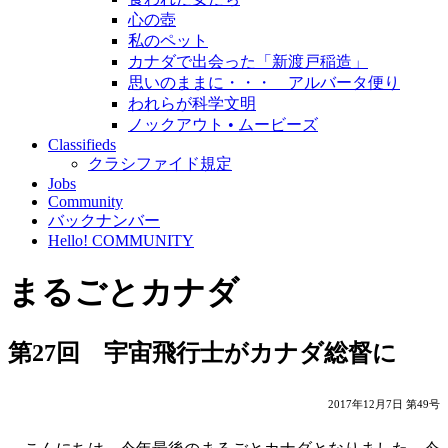
心の壺
私のペット
カナダで出会った「新渡戸稲造」
思いのままに・・・ アルバータ便り
われらが科学文明
ノックアウト • ムービーズ
Classifieds
クラシファイド規定
Jobs
Community
バックナンバー
Hello! COMMUNITY
まるごとカナダ
第27回 宇宙飛行士がカナダ総督に
2017年12月7日 第49号