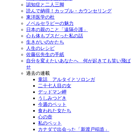
認知症と二人三脚
読んで納得！カップル・カウンセリング
東洋医学の杜
ノベルセラピーの魅力
日本の親のこと「遠隔介護」
心も体もブスだった私の話
生きがいのかたち
人生のレシピ
佐藤伝先生の手紙
自分を変えたいあなたへ 何が起きても笑い飛ば
せ
過去の連載
童話 アルタイとソロンガ
二十七人目の女
デッドマン岬
うしみつどき
今週のペット
食われた女たち
心の壺
私のペット
カナダで出会った「新渡戸稲造」