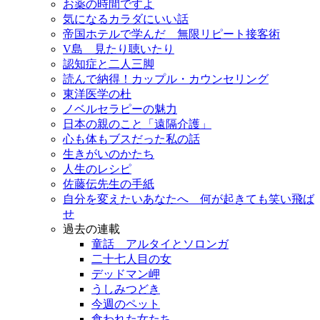
お薬の時間ですよ
気になるカラダにいい話
帝国ホテルで学んだ 無限リピート接客術
V島 見たり聴いたり
認知症と二人三脚
読んで納得！カップル・カウンセリング
東洋医学の杜
ノベルセラピーの魅力
日本の親のこと「遠隔介護」
心も体もブスだった私の話
生きがいのかたち
人生のレシピ
佐藤伝先生の手紙
自分を変えたいあなたへ 何が起きても笑い飛ば
せ
過去の連載
童話 アルタイとソロンガ
二十七人目の女
デッドマン岬
うしみつどき
今週のペット
食われた女たち