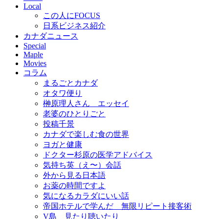
Local
この人にFOCUS
日系ビジネス紹介
カナダニュース
Special
Maple
Movies
コラム
まるごとカナダ
オタワ便り
榊原理人さん エッセイ
老婆のひとりごと
投稿千景
カナダで楽しむ食の世界
ヨガと健康
ドクター杉原の医学アドバイス
気持ち英（え〜）会話
外から見る日本語
お薬の時間ですよ
気になるカラダにいい話
帝国ホテルで学んだ 無限リピート接客術
V島 見たり聴いたり