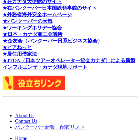
★在カナダ大使館のサイト
★在バンクーバー日本国総領事館のサイト
★外務省海外安全ホームページ
★バンクーバーの天気
★ワーキングホリデー協会
★日本・カナダ商工会議所
★企友会（バンクーバー日系ビジネス協会）
★ピアねっと
★居住用借家法
★J
TOA（日本ツアーオペレーター協会カナダ）による新型
インフルエンザ・カナダ現地リポート
About Us
Contact Us
バンクーバー新報 配布リスト
Home