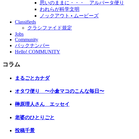
思いのままに・・・ アルバータ便り
われらが科学文明
ノックアウト • ムービーズ
Classifieds
クラシファイド規定
Jobs
Community
バックナンバー
Hello! COMMUNITY
コラム
まるごとカナダ
オタワ便り 〜小倉マコのこんな毎日〜
榊原理人さん エッセイ
老婆のひとりごと
投稿千景