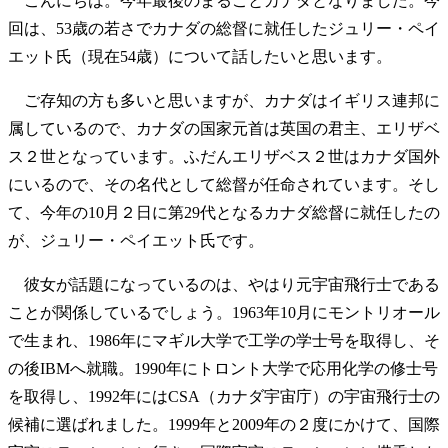
こんにちは。今年最後のまるごとカナダとなりました。今
回は、53歳の若さでカナダの総督に就任したジュリー・ペイ
エット氏（現在54歳）について話したいと思います。
ご存知の方も多いと思いますが、カナダはイギリス連邦に
属しているので、カナダの国家元首は英国の君主、エリザベ
ス２世となっています。ふだんエリザベス２世はカナダ国外
にいるので、その名代として総督が任命されています。そし
て、今年の10月２日に第29代となるカナダ総督に就任したの
が、ジュリー・ペイエット氏です。
彼女が話題になっているのは、やはり元宇宙飛行士である
ことが関係しているでしょう。1963年10月にモントリオール
で生まれ、1986年にマギル大学で工学の学士号を取得し、そ
の後IBMへ就職。1990年にトロント大学で応用化学の修士号
を取得し、1992年にはCSA（カナダ宇宙庁）の宇宙飛行士の
候補に選ばれました。1999年と2009年の２度にかけて、国際