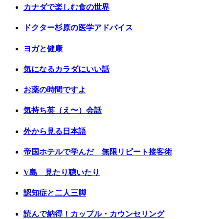
カナダで楽しむ食の世界
ドクター杉原の医学アドバイス
ヨガと健康
気になるカラダにいい話
お薬の時間ですよ
気持ち英（え〜）会話
外から見る日本語
帝国ホテルで学んだ 無限リピート接客術
V島 見たり聴いたり
認知症と二人三脚
読んで納得！カップル・カウンセリング