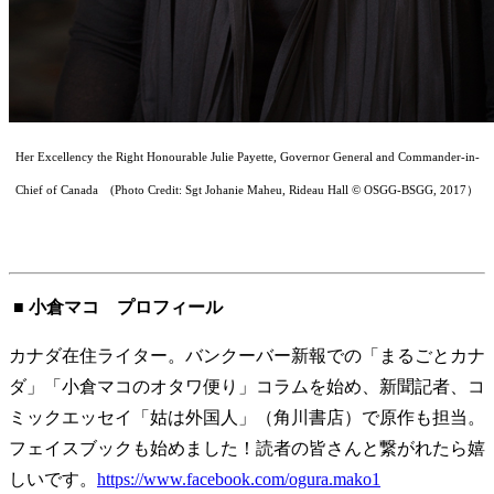
Her Excellency the Right Honourable Julie Payette, Governor General and Commander-in-
Chief of Canada (Photo Credit: Sgt Johanie Maheu, Rideau Hall © OSGG-BSGG, 2017）
■ 小倉マコ プロフィール
カナダ在住ライター。バンクーバー新報での「まるごとカナ
ダ」「小倉マコのオタワ便り」コラムを始め、新聞記者、コ
ミックエッセイ「姑は外国人」（角川書店）で原作も担当。
フェイスブックも始めました！読者の皆さんと繋がれたら嬉
しいです。
https://www.facebook.com/ogura.mako1