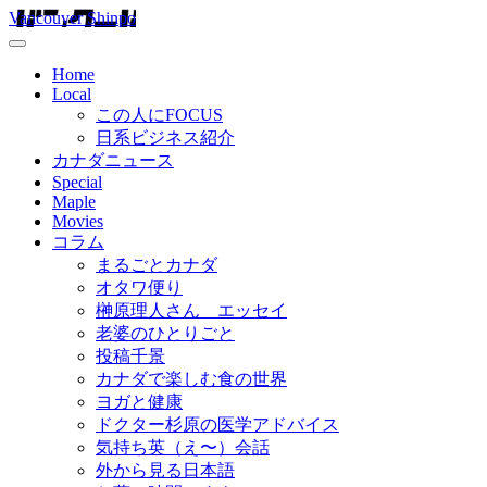
Vancouver Shinpo
Home
Local
この人にFOCUS
日系ビジネス紹介
カナダニュース
Special
Maple
Movies
コラム
まるごとカナダ
オタワ便り
榊原理人さん エッセイ
老婆のひとりごと
投稿千景
カナダで楽しむ食の世界
ヨガと健康
ドクター杉原の医学アドバイス
気持ち英（え〜）会話
外から見る日本語