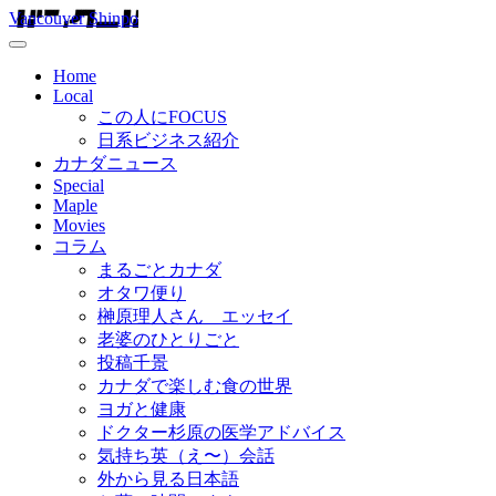
Vancouver Shinpo
Home
Local
この人にFOCUS
日系ビジネス紹介
カナダニュース
Special
Maple
Movies
コラム
まるごとカナダ
オタワ便り
榊原理人さん エッセイ
老婆のひとりごと
投稿千景
カナダで楽しむ食の世界
ヨガと健康
ドクター杉原の医学アドバイス
気持ち英（え〜）会話
外から見る日本語