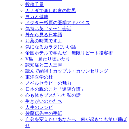
投稿千景
カナダで楽しむ食の世界
ヨガと健康
ドクター杉原の医学アドバイス
気持ち英（え〜）会話
外から見る日本語
お薬の時間ですよ
気になるカラダにいい話
帝国ホテルで学んだ 無限リピート接客術
V島 見たり聴いたり
認知症と二人三脚
読んで納得！カップル・カウンセリング
東洋医学の杜
ノベルセラピーの魅力
日本の親のこと「遠隔介護」
心も体もブスだった私の話
生きがいのかたち
人生のレシピ
佐藤伝先生の手紙
自分を変えたいあなたへ 何が起きても笑い飛ば
せ