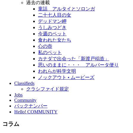
過去の連載
童話 アルタイとソロンガ
二十七人目の女
デッドマン岬
うしみつどき
今週のペット
食われた女たち
心の壺
私のペット
カナダで出会った「新渡戸稲造」
思いのままに・・・ アルバータ便り
われらが科学文明
ノックアウト • ムービーズ
Classifieds
クラシファイド規定
Jobs
Community
バックナンバー
Hello! COMMUNITY
コラム