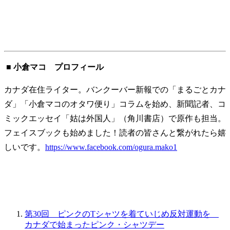
■ 小倉マコ プロフィール
カナダ在住ライター。バンクーバー新報での「まるごとカナ
ダ」「小倉マコのオタワ便り」コラムを始め、新聞記者、コ
ミックエッセイ「姑は外国人」（角川書店）で原作も担当。
フェイスブックも始めました！読者の皆さんと繋がれたら嬉
しいです。
https://www.facebook.com/ogura.mako1
第30回 ピンクのTシャツを着ていじめ反対運動を
カナダで始まったピンク・シャツデー