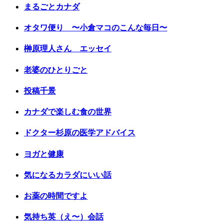
まるごとカナダ
オタワ便り 〜小倉マコのこんな毎日〜
榊原理人さん エッセイ
老婆のひとりごと
投稿千景
カナダで楽しむ食の世界
ドクター杉原の医学アドバイス
ヨガと健康
気になるカラダにいい話
お薬の時間ですよ
気持ち英（え〜）会話