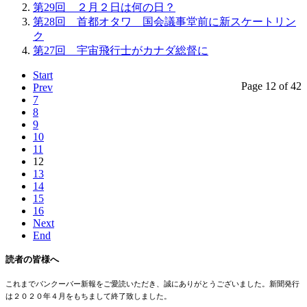
第29回 ２月２日は何の日？
第28回 首都オタワ 国会議事堂前に新スケートリン
ク
第27回 宇宙飛行士がカナダ総督に
Start
Page 12 of 42
Prev
7
8
9
10
11
12
13
14
15
16
Next
End
読者の皆様へ
これまでバンクーバー新報をご愛読いただき、誠にありがとうございました。新聞発行
は２０２０年４月をもちまして終了致しました。