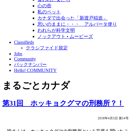
心の壺
私のペット
カナダで出会った「新渡戸稲造」
思いのままに・・・ アルバータ便り
われらが科学文明
ノックアウト • ムービーズ
Classifieds
クラシファイド規定
Jobs
Community
バックナンバー
Hello! COMMUNITY
まるごとカナダ
第31回 ホッキョクグマの刑務所？！
2018年4月5日 第14号