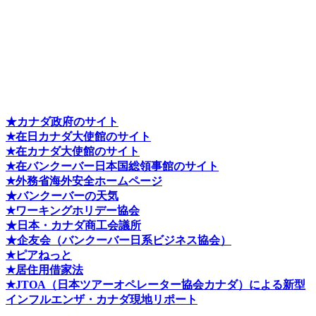
★カナダ政府のサイト
★在日カナダ大使館のサイト
★在カナダ大使館のサイト
★在バンクーバー日本国総領事館のサイト
★外務省海外安全ホームページ
★バンクーバーの天気
★ワーキングホリデー協会
★日本・カナダ商工会議所
★企友会（バンクーバー日系ビジネス協会）
★ピアねっと
★居住用借家法
★J
TOA（日本ツアーオペレーター協会カナダ）による新型
インフルエンザ・カナダ現地リポート