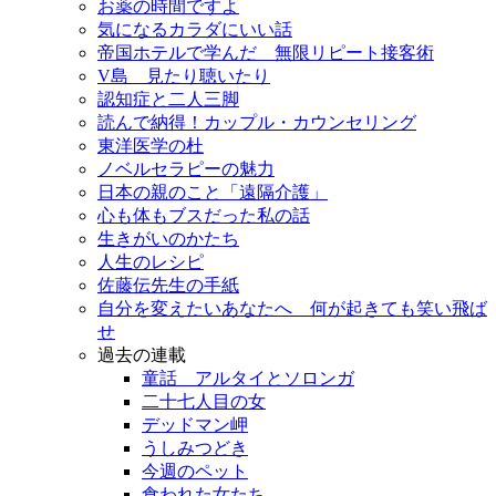
お薬の時間ですよ
気になるカラダにいい話
帝国ホテルで学んだ 無限リピート接客術
V島 見たり聴いたり
認知症と二人三脚
読んで納得！カップル・カウンセリング
東洋医学の杜
ノベルセラピーの魅力
日本の親のこと「遠隔介護」
心も体もブスだった私の話
生きがいのかたち
人生のレシピ
佐藤伝先生の手紙
自分を変えたいあなたへ 何が起きても笑い飛ば
せ
過去の連載
童話 アルタイとソロンガ
二十七人目の女
デッドマン岬
うしみつどき
今週のペット
食われた女たち