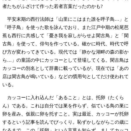
者たちがふざけて作った若者言葉だったのかも?
平安末期の西行法師は「山里にこはまた誰を呼子鳥…」と
「呼子鳥」を使った歌を詠んでおり、また江戸中期の松尾芭
蕉も西行に共感して「憂き我を寂しがらせよ閑古鳥」と「閑
古鳥」を使って、俳句を作っている。確かに時代、時代で呼
び方が変わってきている。現代では「静かな湖畔の森の影か
ら…」の童謡の中にカッコーとして登場してくる。閑古鳥は
カッコーの別名として辞書に載っているが、現在では「あの
店は閑古鳥が鳴いている」などの慣用句としてだけ使われて
いる。
カッコーに入れ込んだ「あること」とは、托卵（たくら
ん）である。これは自分では巣を作らず、似ている鳥の巣に
卵を産み、仮親に卵を托すこと。実は最近、カッコーが托卵
するという記事を読んでびっくり。恥ずかしながらこの歳に
なるまで、この「托卵」という言葉も知らず、ましてカッコ