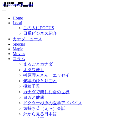
Vancouver Shinpo
Home
Local
この人にFOCUS
日系ビジネス紹介
カナダニュース
Special
Maple
Movies
コラム
まるごとカナダ
オタワ便り
榊原理人さん エッセイ
老婆のひとりごと
投稿千景
カナダで楽しむ食の世界
ヨガと健康
ドクター杉原の医学アドバイス
気持ち英（え〜）会話
外から見る日本語