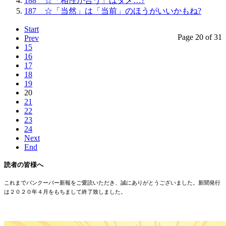
188 ☆「相性が合う」はダメ…?
187 ☆「当然」は「当前」のほうがいいかもね?
Start
Page 20 of 31
Prev
15
16
17
18
19
20
21
22
23
24
Next
End
読者の皆様へ
これまでバンクーバー新報をご愛読いただき、誠にありがとうございました。新聞発行
は２０２０年４月をもちまして終了致しました。