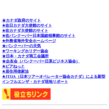
★カナダ政府のサイト
★在日カナダ大使館のサイト
★在カナダ大使館のサイト
★在バンクーバー日本国総領事館のサイト
★外務省海外安全ホームページ
★バンクーバーの天気
★ワーキングホリデー協会
★日本・カナダ商工会議所
★企友会（バンクーバー日系ビジネス協会）
★ピアねっと
★居住用借家法
★J
TOA（日本ツアーオペレーター協会カナダ）による新型
インフルエンザ・カナダ現地リポート