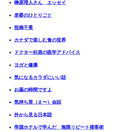
榊原理人さん エッセイ
老婆のひとりごと
投稿千景
カナダで楽しむ食の世界
ドクター杉原の医学アドバイス
ヨガと健康
気になるカラダにいい話
お薬の時間ですよ
気持ち英（え〜）会話
外から見る日本語
帝国ホテルで学んだ 無限リピート接客術