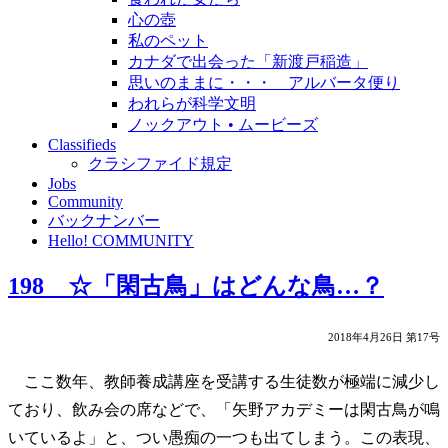
心の壺
私のペット
カナダで出会った「新渡戸稲造」
思いのままに・・・ アルバータ便り
われらが科学文明
ノックアウト • ムービーズ
Classifieds
クラシファイド規定
Jobs
Community
バックナンバー
Hello! COMMUNITY
198 ☆「閑古鳥」はどんな鳥…？
2018年4月26日 第17号
ここ数年、教師養成講座を受講する生徒数が極端に減少し
ており、飲み会の席などで、「矢野アカデミーは閑古鳥が鳴
いているよ」と、つい愚痴の一つも出てしまう。この表現、