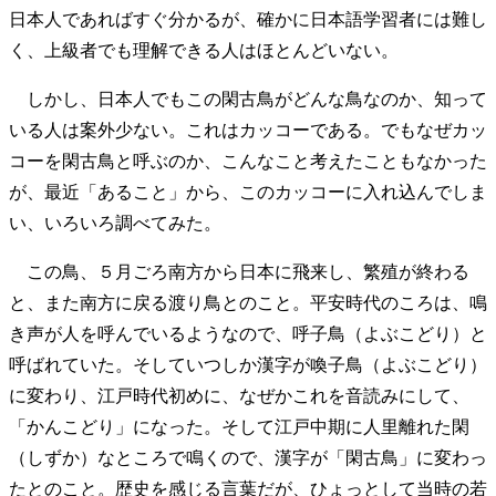
日本人であればすぐ分かるが、確かに日本語学習者には難し
く、上級者でも理解できる人はほとんどいない。
しかし、日本人でもこの閑古鳥がどんな鳥なのか、知って
いる人は案外少ない。これはカッコーである。でもなぜカッ
コーを閑古鳥と呼ぶのか、こんなこと考えたこともなかった
が、最近「あること」から、このカッコーに入れ込んでしま
い、いろいろ調べてみた。
この鳥、５月ごろ南方から日本に飛来し、繁殖が終わる
と、また南方に戻る渡り鳥とのこと。平安時代のころは、鳴
き声が人を呼んでいるようなので、呼子鳥（よぶこどり）と
呼ばれていた。そしていつしか漢字が喚子鳥（よぶこどり）
に変わり、江戸時代初めに、なぜかこれを音読みにして、
「かんこどり」になった。そして江戸中期に人里離れた閑
（しずか）なところで鳴くので、漢字が「閑古鳥」に変わっ
たとのこと。歴史を感じる言葉だが、ひょっとして当時の若