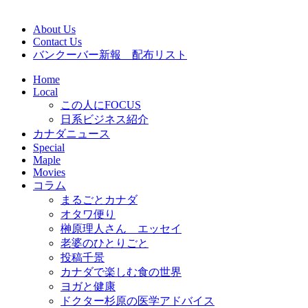
About Us
Contact Us
バンクーバー新報 配布リスト
Home
Local
この人にFOCUS
日系ビジネス紹介
カナダニュース
Special
Maple
Movies
コラム
まるごとカナダ
オタワ便り
榊原理人さん エッセイ
老婆のひとりごと
投稿千景
カナダで楽しむ食の世界
ヨガと健康
ドクター杉原の医学アドバイス