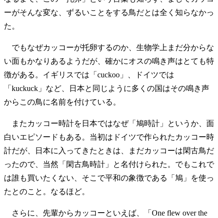
ーがそんな変な、ずるいことをする鳥だとは全く知らなかっ
た。
でもなぜカッコーが托卵するのか、生物学上まだ分からな
い面もかなりあるようだが、確かにオスの鳴き声はとても特
徴がある。イギリスでは「cuckoo」、ドイツでは
「kuckuck」など、日本と同じように多くの国はその鳴き声
からこの鳥に名前を付けている。
またカッコー時計を日本ではなぜ「鳩時計」というか、面
白いエピソードもある。当初はドイツで作られたカッコー時
計だが、日本に入ってきたときは、まだカッコーは閑古鳥だ
ったので、当然「閑古鳥時計」と名付けられた。でもこれで
は誰も買いたくない、そこで平和の象徴である「鳩」を使っ
たとのこと。なるほど。
さらに、先輩からカッコーといえば、「One flew over the