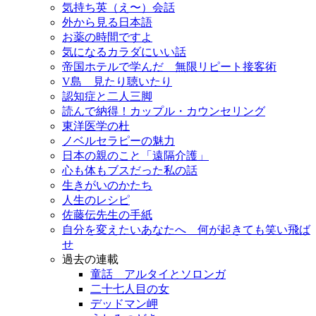
気持ち英（え〜）会話
外から見る日本語
お薬の時間ですよ
気になるカラダにいい話
帝国ホテルで学んだ 無限リピート接客術
V島 見たり聴いたり
認知症と二人三脚
読んで納得！カップル・カウンセリング
東洋医学の杜
ノベルセラピーの魅力
日本の親のこと「遠隔介護」
心も体もブスだった私の話
生きがいのかたち
人生のレシピ
佐藤伝先生の手紙
自分を変えたいあなたへ 何が起きても笑い飛ば
せ
過去の連載
童話 アルタイとソロンガ
二十七人目の女
デッドマン岬