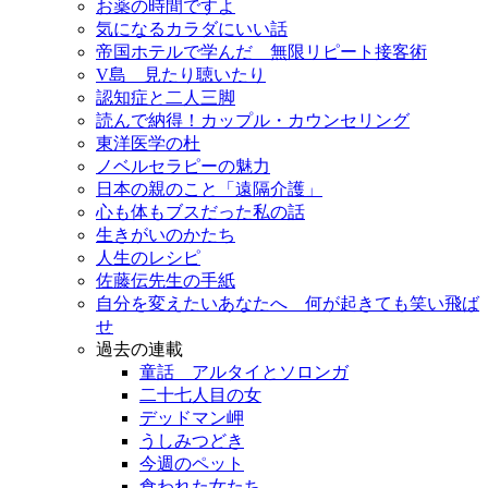
お薬の時間ですよ
気になるカラダにいい話
帝国ホテルで学んだ 無限リピート接客術
V島 見たり聴いたり
認知症と二人三脚
読んで納得！カップル・カウンセリング
東洋医学の杜
ノベルセラピーの魅力
日本の親のこと「遠隔介護」
心も体もブスだった私の話
生きがいのかたち
人生のレシピ
佐藤伝先生の手紙
自分を変えたいあなたへ 何が起きても笑い飛ば
せ
過去の連載
童話 アルタイとソロンガ
二十七人目の女
デッドマン岬
うしみつどき
今週のペット
食われた女たち