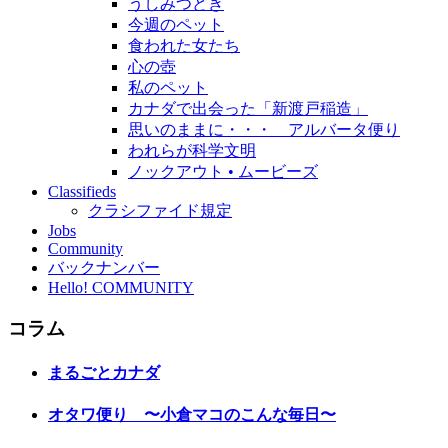
うしみつどき
今週のペット
食われた女たち
心の壺
私のペット
カナダで出会った「新渡戸稲造」
思いのままに・・・ アルバータ便り
われらが科学文明
ノックアウト • ムービーズ
Classifieds
クラシファイド規定
Jobs
Community
バックナンバー
Hello! COMMUNITY
コラム
まるごとカナダ
オタワ便り 〜小倉マコのこんな毎日〜