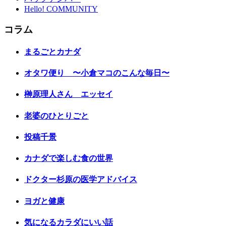
Hello! COMMUNITY
コラム
まるごとカナダ
オタワ便り 〜小倉マコのこんな毎日〜
榊原理人さん エッセイ
老婆のひとりごと
投稿千景
カナダで楽しむ食の世界
ドクター杉原の医学アドバイス
ヨガと健康
気になるカラダにいい話