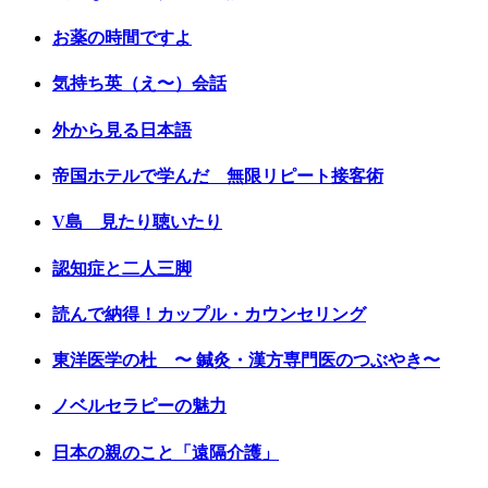
お薬の時間ですよ
気持ち英（え〜）会話
外から見る日本語
帝国ホテルで学んだ 無限リピート接客術
V島 見たり聴いたり
認知症と二人三脚
読んで納得！カップル・カウンセリング
東洋医学の杜 〜 鍼灸・漢方専門医のつぶやき〜
ノベルセラピーの魅力
日本の親のこと「遠隔介護」