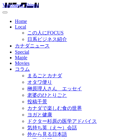
Vancouver Shinpo
Home
Local
この人にFOCUS
日系ビジネス紹介
カナダニュース
Special
Maple
Movies
コラム
まるごとカナダ
オタワ便り
榊原理人さん エッセイ
老婆のひとりごと
投稿千景
カナダで楽しむ食の世界
ヨガと健康
ドクター杉原の医学アドバイス
気持ち英（え〜）会話
外から見る日本語