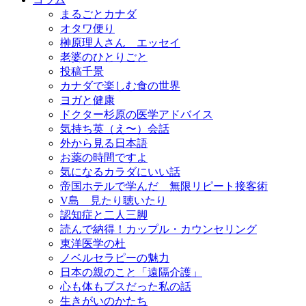
まるごとカナダ
オタワ便り
榊原理人さん エッセイ
老婆のひとりごと
投稿千景
カナダで楽しむ食の世界
ヨガと健康
ドクター杉原の医学アドバイス
気持ち英（え〜）会話
外から見る日本語
お薬の時間ですよ
気になるカラダにいい話
帝国ホテルで学んだ 無限リピート接客術
V島 見たり聴いたり
認知症と二人三脚
読んで納得！カップル・カウンセリング
東洋医学の杜
ノベルセラピーの魅力
日本の親のこと「遠隔介護」
心も体もブスだった私の話
生きがいのかたち