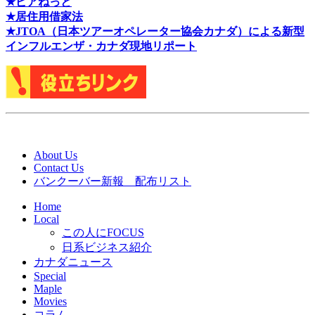
★ピアねっと
★居住用借家法
★J
TOA（日本ツアーオペレーター協会カナダ）による新型
インフルエンザ・カナダ現地リポート
About Us
Contact Us
バンクーバー新報 配布リスト
Home
Local
この人にFOCUS
日系ビジネス紹介
カナダニュース
Special
Maple
Movies
コラム