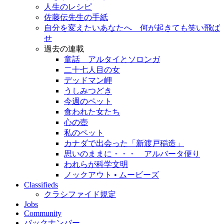
人生のレシピ
佐藤伝先生の手紙
自分を変えたいあなたへ 何が起きても笑い飛ば
せ
過去の連載
童話 アルタイとソロンガ
二十七人目の女
デッドマン岬
うしみつどき
今週のペット
食われた女たち
心の壺
私のペット
カナダで出会った「新渡戸稲造」
思いのままに・・・ アルバータ便り
われらが科学文明
ノックアウト • ムービーズ
Classifieds
クラシファイド規定
Jobs
Community
バックナンバー