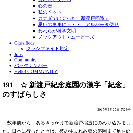
心の壺
私のペット
カナダで出会った「新渡戸稲造」
思いのままに・・・ アルバータ便り
われらが科学文明
ノックアウト • ムービーズ
Classifieds
クラシファイド規定
Jobs
Community
バックナンバー
Hello! COMMUNITY
191 ☆ 新渡戸紀念庭園の漢字「紀念」
のすばらしさ
2017年6月29日 第26号
数年前から、あるきっかけで新渡戸稲造にのめり込みまし
た。日本に行ったときは、彼の生まれ故郷の盛岡まで足を延