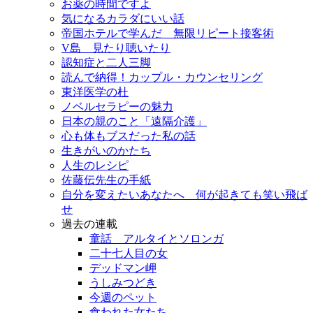
お薬の時間ですよ
気になるカラダにいい話
帝国ホテルで学んだ 無限リピート接客術
V島 見たり聴いたり
認知症と二人三脚
読んで納得！カップル・カウンセリング
東洋医学の杜
ノベルセラピーの魅力
日本の親のこと「遠隔介護」
心も体もブスだった私の話
生きがいのかたち
人生のレシピ
佐藤伝先生の手紙
自分を変えたいあなたへ 何が起きても笑い飛ば
せ
過去の連載
童話 アルタイとソロンガ
二十七人目の女
デッドマン岬
うしみつどき
今週のペット
食われた女たち