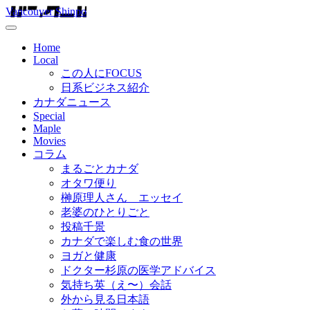
Vancouver Shinpo
Home
Local
この人にFOCUS
日系ビジネス紹介
カナダニュース
Special
Maple
Movies
コラム
まるごとカナダ
オタワ便り
榊原理人さん エッセイ
老婆のひとりごと
投稿千景
カナダで楽しむ食の世界
ヨガと健康
ドクター杉原の医学アドバイス
気持ち英（え〜）会話
外から見る日本語