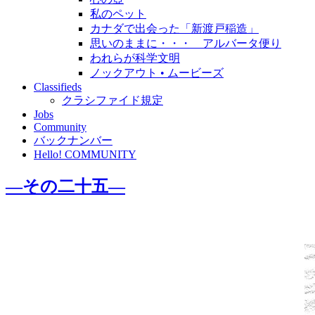
私のペット
カナダで出会った「新渡戸稲造」
思いのままに・・・ アルバータ便り
われらが科学文明
ノックアウト • ムービーズ
Classifieds
クラシファイド規定
Jobs
Community
バックナンバー
Hello! COMMUNITY
―その二十五―