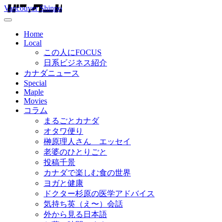
Vancouver Shinpo
Home
Local
この人にFOCUS
日系ビジネス紹介
カナダニュース
Special
Maple
Movies
コラム
まるごとカナダ
オタワ便り
榊原理人さん エッセイ
老婆のひとりごと
投稿千景
カナダで楽しむ食の世界
ヨガと健康
ドクター杉原の医学アドバイス
気持ち英（え〜）会話
外から見る日本語