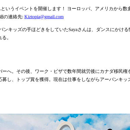
OPIAというイベントを開催します！ ヨーロッパ、アメリカか
細の連絡先:
Kiztopia@gmail.com
バンキッズの手ほどきをしていたSayaさんは、ダンスにかけ
れる。
バーへ。その後、ワーク・ビザで数年間就労後にカナダ移民権を
応募し、トップ賞を獲得。現在は仕事をしながらアーバンキ