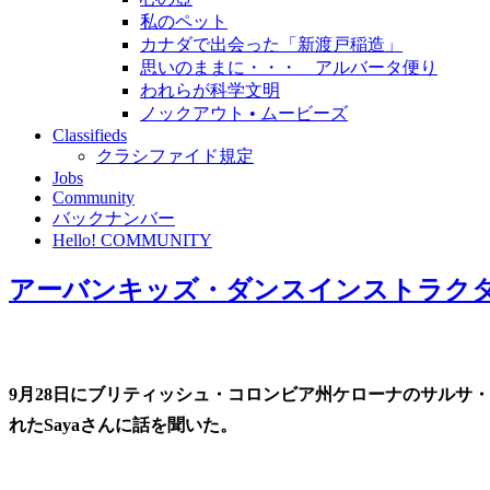
私のペット
カナダで出会った「新渡戸稲造」
思いのままに・・・ アルバータ便り
われらが科学文明
ノックアウト • ムービーズ
Classifieds
クラシファイド規定
Jobs
Community
バックナンバー
Hello! COMMUNITY
アーバンキッズ・ダンスインストラクター 
9月28日にブリティッシュ・コロンビア州ケローナのサルサ・
れたSayaさんに話を聞いた。