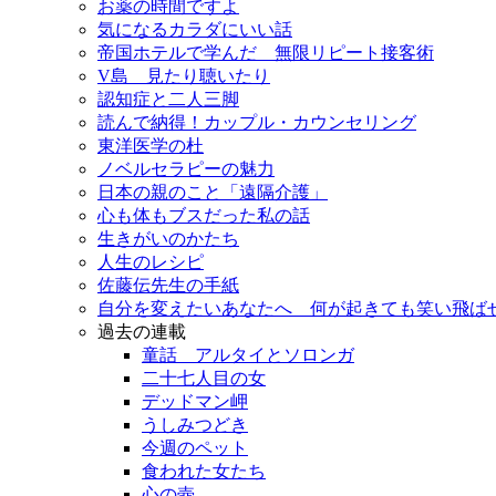
お薬の時間ですよ
気になるカラダにいい話
帝国ホテルで学んだ 無限リピート接客術
V島 見たり聴いたり
認知症と二人三脚
読んで納得！カップル・カウンセリング
東洋医学の杜
ノベルセラピーの魅力
日本の親のこと「遠隔介護」
心も体もブスだった私の話
生きがいのかたち
人生のレシピ
佐藤伝先生の手紙
自分を変えたいあなたへ 何が起きても笑い飛ば
過去の連載
童話 アルタイとソロンガ
二十七人目の女
デッドマン岬
うしみつどき
今週のペット
食われた女たち
心の壺