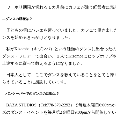
ワーホリ期限が切れる１カ月前にカフェが違う経営者に売却
—ダンスの経歴は？
子どもの頃にバレエを習っていました。カフェで働き出した
ンスを始めるきっかけとなりました。
私がKizomba（キゾンバ）という種類のダンスに出合った
ダンス・フロアーで出会い、２人でKizombaにヒップホップ
上達するに従って教えるようになりました。
日本人として、ここでダンスを教えていることをとても誇り
らえていることに感謝しています。
—バンクーバーでのダンスの活動は？
BAZA STUDIOS（Tel:778-379-2292）で毎週
ズのダンス・イベントを毎月第2金曜日9:00pmから開催してい