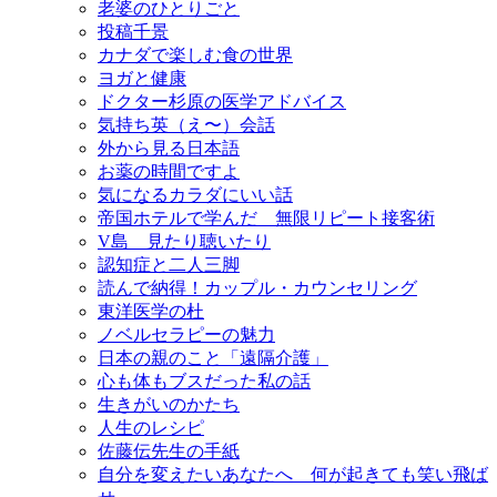
老婆のひとりごと
投稿千景
カナダで楽しむ食の世界
ヨガと健康
ドクター杉原の医学アドバイス
気持ち英（え〜）会話
外から見る日本語
お薬の時間ですよ
気になるカラダにいい話
帝国ホテルで学んだ 無限リピート接客術
V島 見たり聴いたり
認知症と二人三脚
読んで納得！カップル・カウンセリング
東洋医学の杜
ノベルセラピーの魅力
日本の親のこと「遠隔介護」
心も体もブスだった私の話
生きがいのかたち
人生のレシピ
佐藤伝先生の手紙
自分を変えたいあなたへ 何が起きても笑い飛ば