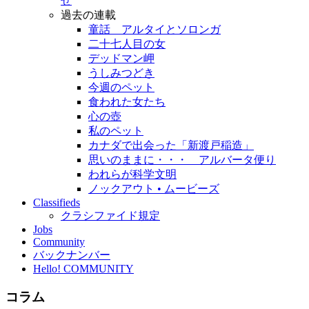
せ
過去の連載
童話 アルタイとソロンガ
二十七人目の女
デッドマン岬
うしみつどき
今週のペット
食われた女たち
心の壺
私のペット
カナダで出会った「新渡戸稲造」
思いのままに・・・ アルバータ便り
われらが科学文明
ノックアウト • ムービーズ
Classifieds
クラシファイド規定
Jobs
Community
バックナンバー
Hello! COMMUNITY
コラム