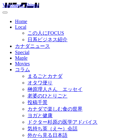
Vancouver Shinpo
Home
Local
この人にFOCUS
日系ビジネス紹介
カナダニュース
Special
Maple
Movies
コラム
まるごとカナダ
オタワ便り
榊原理人さん エッセイ
老婆のひとりごと
投稿千景
カナダで楽しむ食の世界
ヨガと健康
ドクター杉原の医学アドバイス
気持ち英（え〜）会話
外から見る日本語