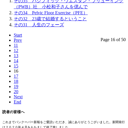
その35 パシフィック・ウエスタン・ブリューイング
（PWB）社 小松和子さんを偲んで
その34 Pelvic Floor Exercise（PFE）
その32 23歳で結婚するということ
その31 人生のフェーズ
Start
Page 16 of 50
Prev
11
12
13
14
15
16
17
18
19
20
Next
End
読者の皆様へ
これまでバンクーバー新報をご愛読いただき、誠にありがとうございました。新聞発行
は２０２０年４月をもちまして終了致しました。