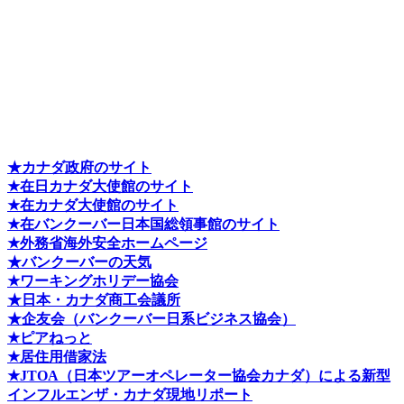
★カナダ政府のサイト
★在日カナダ大使館のサイト
★在カナダ大使館のサイト
★在バンクーバー日本国総領事館のサイト
★外務省海外安全ホームページ
★バンクーバーの天気
★ワーキングホリデー協会
★日本・カナダ商工会議所
★企友会（バンクーバー日系ビジネス協会）
★ピアねっと
★居住用借家法
★J
TOA（日本ツアーオペレーター協会カナダ）による新型
インフルエンザ・カナダ現地リポート