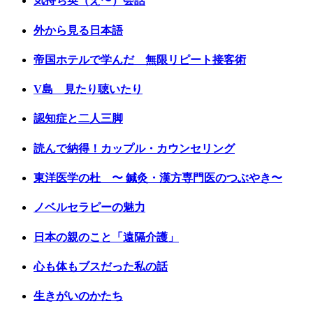
気持ち英（え〜）会話
外から見る日本語
帝国ホテルで学んだ 無限リピート接客術
V島 見たり聴いたり
認知症と二人三脚
読んで納得！カップル・カウンセリング
東洋医学の杜 〜 鍼灸・漢方専門医のつぶやき〜
ノベルセラピーの魅力
日本の親のこと「遠隔介護」
心も体もブスだった私の話
生きがいのかたち