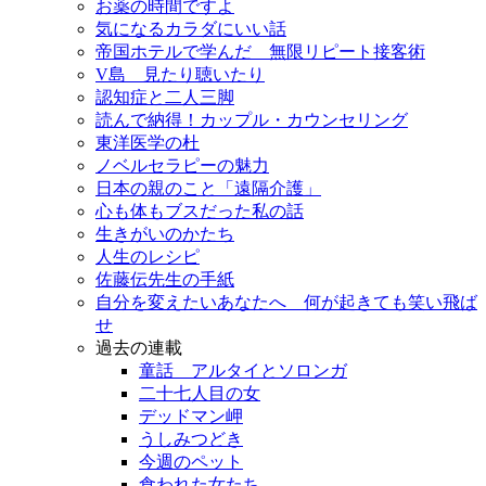
お薬の時間ですよ
気になるカラダにいい話
帝国ホテルで学んだ 無限リピート接客術
V島 見たり聴いたり
認知症と二人三脚
読んで納得！カップル・カウンセリング
東洋医学の杜
ノベルセラピーの魅力
日本の親のこと「遠隔介護」
心も体もブスだった私の話
生きがいのかたち
人生のレシピ
佐藤伝先生の手紙
自分を変えたいあなたへ 何が起きても笑い飛ば
せ
過去の連載
童話 アルタイとソロンガ
二十七人目の女
デッドマン岬
うしみつどき
今週のペット
食われた女たち