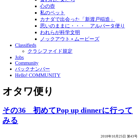
心の壺
私のペット
カナダで出会った「新渡戸稲造」
思いのままに・・・ アルバータ便り
われらが科学文明
ノックアウト • ムービーズ
Classifieds
クラシファイド規定
Jobs
Community
バックナンバー
Hello! COMMUNITY
オタワ便り
その36 初めてPop up dinnerに行って
みる
2018年10月25日 第43号