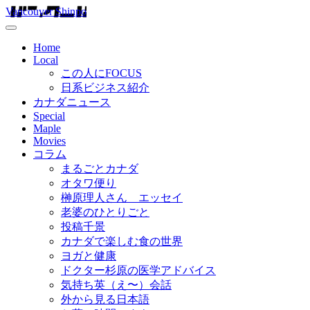
Vancouver Shinpo
Home
Local
この人にFOCUS
日系ビジネス紹介
カナダニュース
Special
Maple
Movies
コラム
まるごとカナダ
オタワ便り
榊原理人さん エッセイ
老婆のひとりごと
投稿千景
カナダで楽しむ食の世界
ヨガと健康
ドクター杉原の医学アドバイス
気持ち英（え〜）会話
外から見る日本語