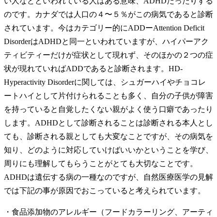
い人などといわれている人はある意味、ADHDだったりする
のです。カナダでは人口の４〜５％がこの病気であると診断
されています。今はカテゴリー的にADDーAttention Deficit
DisorderはADHDと同一といわれていますが、ハイパーアク
ティビティーだけが症状として現れず、そのほかの２つの症
状が現れていればADDであると診断されます。HD-
Hyperactivity Disorderに関しては、シュガーハイやチョコレ
ートハイとして片付けられることも多く、自分の子供が障害
を持っていると自覚したくない親がよく使う口癖であったり
します。ADHDとして診断されることは診断される本人とし
ても、診断される親としても大変なことですが、その病気を
知り、どのように対応していけばいいかということを学び、
周りにも理解してもらうことがとても大切なことです。
ADHDは遺伝する病の一種なのですが、自然医療医学の見解
では下記の事が原因でおこっていると考えられています。
・食品添加物のアレルギー（フードカラーリング、アーティ