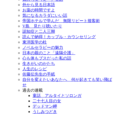
外から見る日本語
お薬の時間ですよ
気になるカラダにいい話
帝国ホテルで学んだ 無限リピート接客術
V島 見たり聴いたり
認知症と二人三脚
読んで納得！カップル・カウンセリング
東洋医学の杜
ノベルセラピーの魅力
日本の親のこと「遠隔介護」
心も体もブスだった私の話
生きがいのかたち
人生のレシピ
佐藤伝先生の手紙
自分を変えたいあなたへ 何が起きても笑い飛ば
せ
過去の連載
童話 アルタイとソロンガ
二十七人目の女
デッドマン岬
うしみつどき