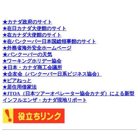
★カナダ政府のサイト
★在日カナダ大使館のサイト
★在カナダ大使館のサイト
★在バンクーバー日本国総領事館のサイト
★外務省海外安全ホームページ
★バンクーバーの天気
★ワーキングホリデー協会
★日本・カナダ商工会議所
★企友会（バンクーバー日系ビジネス協会）
★ピアねっと
★居住用借家法
★J
TOA（日本ツアーオペレーター協会カナダ）による新型
インフルエンザ・カナダ現地リポート