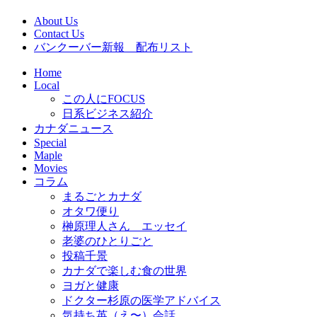
About Us
Contact Us
バンクーバー新報 配布リスト
Home
Local
この人にFOCUS
日系ビジネス紹介
カナダニュース
Special
Maple
Movies
コラム
まるごとカナダ
オタワ便り
榊原理人さん エッセイ
老婆のひとりごと
投稿千景
カナダで楽しむ食の世界
ヨガと健康
ドクター杉原の医学アドバイス
気持ち英（え〜）会話