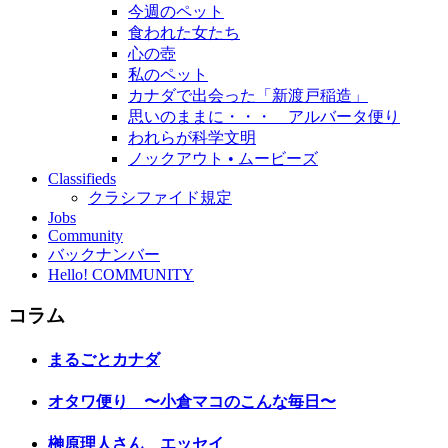
今週のペット
食われた女たち
心の壺
私のペット
カナダで出会った「新渡戸稲造」
思いのままに・・・ アルバータ便り
われらが科学文明
ノックアウト • ムービーズ
Classifieds
クラシファイド規定
Jobs
Community
バックナンバー
Hello! COMMUNITY
コラム
まるごとカナダ
オタワ便り 〜小倉マコのこんな毎日〜
榊原理人さん エッセイ