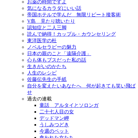
お薬の時間ですよ
気になるカラダにいい話
帝国ホテルで学んだ 無限リピート接客術
V島 見たり聴いたり
認知症と二人三脚
読んで納得！カップル・カウンセリング
東洋医学の杜
ノベルセラピーの魅力
日本の親のこと「遠隔介護」
心も体もブスだった私の話
生きがいのかたち
人生のレシピ
佐藤伝先生の手紙
自分を変えたいあなたへ 何が起きても笑い飛ば
せ
過去の連載
童話 アルタイとソロンガ
二十七人目の女
デッドマン岬
うしみつどき
今週のペット
食われた女たち