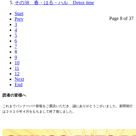
その38 春・はる・ハル Detox time
Start
Page 8 of 37
Prev
3
4
5
6
7
8
9
10
11
12
Next
End
読者の皆様へ
これまでバンクーバー新報をご愛読いただき、誠にありがとうございました。新聞発行
は２０２０年４月をもちまして終了致しました。