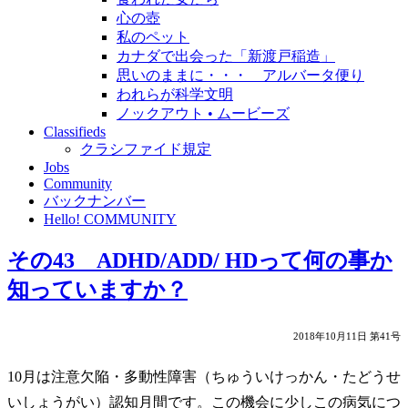
心の壺
私のペット
カナダで出会った「新渡戸稲造」
思いのままに・・・ アルバータ便り
われらが科学文明
ノックアウト • ムービーズ
Classifieds
クラシファイド規定
Jobs
Community
バックナンバー
Hello! COMMUNITY
その43 ADHD/ADD/ HDって何の事か
知っていますか？
2018年10月11日 第41号
10月は注意欠陥・多動性障害（ちゅういけっかん・たどうせ
いしょうがい）認知月間です。この機会に少しこの病気につ