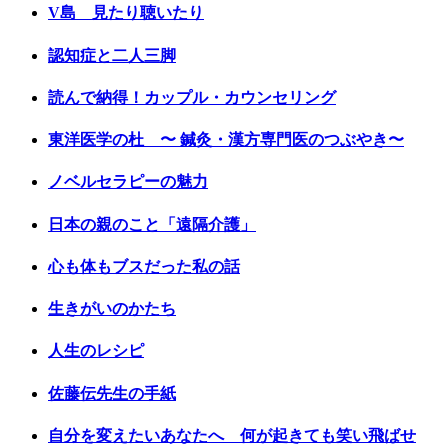
V島 見たり聴いたり
認知症と二人三脚
読んで納得！カップル・カウンセリング
東洋医学の杜 〜 鍼灸・漢方専門医のつぶやき〜
ノベルセラピーの魅力
日本の親のこと「遠隔介護」
心も体もブスだった私の話
生きがいのかたち
人生のレシピ
佐藤伝先生の手紙
自分を変えたいあなたへ 何が起きても笑い飛ばせ