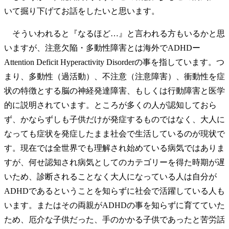
いて掘り下げてお話をしたいと思います。
そういわれると『なるほど…』と言われる方もいるかと思
いますが、注意欠陥・多動性障害とは海外でADHDー
Attention Deficit Hyperactivity Disorderの事を指しています。つ
まり、多動性（過活動）、不注意（注意障害）、衝動性を症
状の特徴とする脳の神経発達障害、もしくは行動障害と医学
的に説明されています。ところが多くの人が認知しておら
ず、かならずしも子供だけが発症するものではなく、大人に
なっても症状を発症したまま社会で生活しているのが現状で
す。現在では全世界でも理解され始めている病気ではありま
すが、何せ認知され病気としてのカテゴリーを得た時期が遅
いため、診断されることなく大人になっている人は自分が
ADHDであるということを知らずに社会で活躍している人も
います。またはその両親がADHDの事を知らずに育てていた
ため、厄介な子供だった、手のかかる子供であったと苦労話