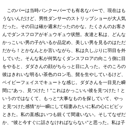
このバーは当時バンクーバーでも有名なバーで、現在はも
うないんだけど、男性ダンサーのストリップショーが大人気
だった。その日は確か週末だったのかな。たくさんのお客さ
んでダンスフロアがギュウギュウ状態。友達と私は、どんな
かっこいい男の子がいるか品定め、美しい男を見るのはただ
だから！とかなんとか言いながら、私は久しぶりに羽目を外
していた。そんな私が何気なくダンスフロアの向こう側に目
をやると、ダダさんの顔がちらっと目に入った。そのころの
彼はきれいな明るい茶色のロン毛、髭を生やしているけど、
ベイビーフェイスでキュートな感じ。ダダさんを一目見た瞬
間に“あっ、見つけた！”これはかっこいい彼を見つけた！と
いうのではなくて、もっと“大事なものを探していて、やっ
と見つけた感情”が一瞬にして稲妻みたいに私の心にビビッ
ときた。私の直感はいつも鋭くて間違いない。そしてなぜだ
か、“彼と今すぐに話さなければならない”と思った。私は子