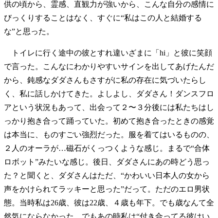
供の頃から、霊感、直観力が強いから、こんな自分の感情に
びっくりすることはなく、すぐに“私はこの人と結婚する
な”と思った。
トイレに行く途中の彼とすれ違いざまに「hi」と彼に笑顔
で言った。こんなにわかりやすいサインを出してあげたんだ
から、鈍感なダダさんもさすがに私の存在に気づいたらし
く、私に話しかけてきた。よしよし、ダダさん！ダンスフロ
アという状況もあって、出会って２〜３分後には私たちはし
っかり抱き合って踊っていた。初めて抱き合ったときの感覚
は本当に、ものすごい強烈だった。服を着てはいるものの、
２人のオーラが…磁石がくっつくような感じ。まるで“合体
ロボット”みたいな感じ。後日、ダダさんにあの時どう思っ
た？と聞くと、ダダさんはただ、“かわいい日本人の女から
声をかけられてラッキーと思った”だって。ただのエロ男状
態。当時私は26歳、彼は22歳、４歳も年下。でも歳なんて全
然気にならなかった。でもあの時私は“付き合ってる彼はい