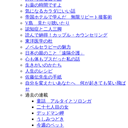
お薬の時間ですよ
気になるカラダにいい話
帝国ホテルで学んだ 無限リピート接客術
V島 見たり聴いたり
認知症と二人三脚
読んで納得！カップル・カウンセリング
東洋医学の杜
ノベルセラピーの魅力
日本の親のこと「遠隔介護」
心も体もブスだった私の話
生きがいのかたち
人生のレシピ
佐藤伝先生の手紙
自分を変えたいあなたへ 何が起きても笑い飛ば
せ
過去の連載
童話 アルタイとソロンガ
二十七人目の女
デッドマン岬
うしみつどき
今週のペット