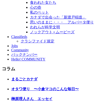
食われた女たち
心の壺
私のペット
カナダで出会った「新渡戸稲造」
思いのままに・・・ アルバータ便り
われらが科学文明
ノックアウト • ムービーズ
Classifieds
クラシファイド規定
Jobs
Community
バックナンバー
Hello! COMMUNITY
コラム
まるごとカナダ
オタワ便り 〜小倉マコのこんな毎日〜
榊原理人さん エッセイ