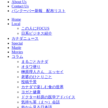
About Us
Contact Us
バンクーバー新報 配布リスト
Home
Local
この人にFOCUS
日系ビジネス紹介
カナダニュース
Special
Maple
Movies
コラム
まるごとカナダ
オタワ便り
榊原理人さん エッセイ
老婆のひとりごと
投稿千景
カナダで楽しむ食の世界
ヨガと健康
ドクター杉原の医学アドバイス
気持ち英（え〜）会話
外から見る日本語