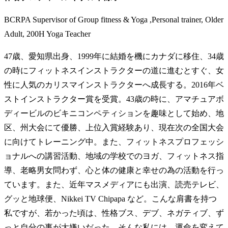
BCRPA Supervisor of Group fitness & Yoga ,Personal trainer, Older
Adult, 200H Yoga Teacher
47歳、愛知県出身、1999年に結婚を機にカナダに移住、34歳
の時にフィットネスインストラクターの道に進むとすぐ、女
性に人気のカリスマインストラクターへ成長する。2016年ベ
ストインストラクター賞を受賞。43歳の時に、アマチュアボ
ディービルのビキニコンペティションを趣味として始め、地
区、州大会にて優勝、上位入賞経験あり、現在次の全国大会
に向けてトレーニング中。また、フィットネスプロフェッシ
ョナルへの講習活動、地域の学校でのヨガ、フィットネス指
導、老略男女問わず、心と体の健康と幸せの為の活動を行っ
ています。また、近年マスメディアにも出演、読売テレビ、
グッと地球便、Nikkei TV Chipapa など。こんな肩書を持つ
私ですが、若かった頃は、性格ブス、デブ、ネガティブ、ず
っと自分の事が大嫌いだった。そんな私には、運命を変えて