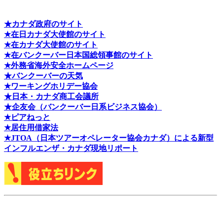
★カナダ政府のサイト
★在日カナダ大使館のサイト
★在カナダ大使館のサイト
★在バンクーバー日本国総領事館のサイト
★外務省海外安全ホームページ
★バンクーバーの天気
★ワーキングホリデー協会
★日本・カナダ商工会議所
★企友会（バンクーバー日系ビジネス協会）
★ピアねっと
★居住用借家法
★J
TOA（日本ツアーオペレーター協会カナダ）による新型
インフルエンザ・カナダ現地リポート