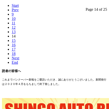
Start
Page 14 of 25
Prev
9
10
11
12
13
14
15
16
17
18
Next
End
読者の皆様へ
これまでバンクーバー新報をご愛読いただき、誠にありがとうございました。新聞発行
は２０２０年４月をもちまして終了致しました。