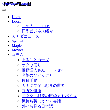
Vancouver Shinpo
Home
Local
この人にFOCUS
日系ビジネス紹介
カナダニュース
Special
Maple
Movies
コラム
まるごとカナダ
オタワ便り
榊原理人さん エッセイ
老婆のひとりごと
投稿千景
カナダで楽しむ食の世界
ヨガと健康
ドクター杉原の医学アドバイス
気持ち英（え〜）会話
外から見る日本語