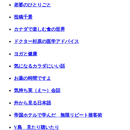
老婆のひとりごと
投稿千景
カナダで楽しむ食の世界
ドクター杉原の医学アドバイス
ヨガと健康
気になるカラダにいい話
お薬の時間ですよ
気持ち英（え〜）会話
外から見る日本語
帝国ホテルで学んだ 無限リピート接客術
V島 見たり聴いたり