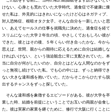
この話をする前に、当時の私の結婚観をまず話さないとい
けない。心身とも荒れていた大学時代、過食症で不健康に痩
せた私は、外見的にはきれいになったけど心はネガティブ、
対人恐怖症、根暗オタク女子。そんな自分を一新したいと思
い、あえてセールスの仕事を就職先に決めた。過食症を経て
スリムになった大学２年生の頃、やさしくておもしろい彼が
できた。彼とはその後、５年くらい付き合ったかな。今から
思えば、世間、親からの期待に応えるために自分は結婚しな
ければいけない、という強迫観念に常に支配されていた。本
当に自分が何がしたいのか、自分とはどんな人間なのかをず
っと無視し続けていた私。でも心の中には、ずっと納得でき
ない大きな違和感を抱いていた。だからそこからひたすら脱
出するチャンスをずっと探していた。
そんな違和感を象徴するエピソードがある。彼が大学を卒
業した時、結婚を前提にということでお互いの両親が会食し
た。彼は実家の家業を継ぐために、修行で大阪に行くことに