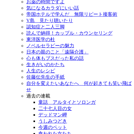
お薬の時間ですよ
気になるカラダにいい話
帝国ホテルで学んだ 無限リピート接客術
V島 見たり聴いたり
認知症と二人三脚
読んで納得！カップル・カウンセリング
東洋医学の杜
ノベルセラピーの魅力
日本の親のこと「遠隔介護」
心も体もブスだった私の話
生きがいのかたち
人生のレシピ
佐藤伝先生の手紙
自分を変えたいあなたへ 何が起きても笑い飛ば
せ
過去の連載
童話 アルタイとソロンガ
二十七人目の女
デッドマン岬
うしみつどき
今週のペット
食われた女たち