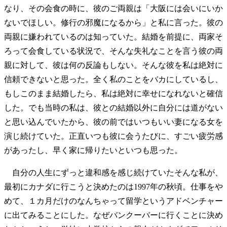
なり、その会食の時に、彼のご両親は「大阪には会いにいか
ないでほしい。修行の邪魔になるから」と私に言った。彼の
両親に嫌われているのは知っていた。結婚を前提に、両家そ
ろって会食している状況で、そんな失礼なことを言う彼の両
親に対して、彼は何の反論もしない。そんな彼を私は絶対に
信頼できないと思った。全く私のことをバカにしているし、
もしこのまま結婚したら、私は絶対に幸せになれないと確信
した。でも当時の私は、彼との結婚以外に自分には道がない
と思い込んでいたから、彼の前ではいつもいい妻になる女を
演じ続けていた。正直いつも彼に会うたびに、すごい疲労感
があったし、早く家に帰りたいといつも思った。
自分の人生にずっと違和感を感じ続けていたそんな私が、
最初にカナダに行こうと決めたのは1997年の秋頃。仕事をや
めて、１カ月だけのなんちゃって留学というアドベンチャー
に出てみることにした。なぜバンクーバーに行くことに決め