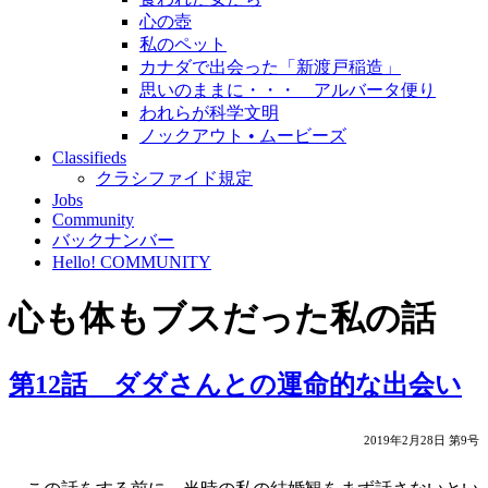
心の壺
私のペット
カナダで出会った「新渡戸稲造」
思いのままに・・・ アルバータ便り
われらが科学文明
ノックアウト • ムービーズ
Classifieds
クラシファイド規定
Jobs
Community
バックナンバー
Hello! COMMUNITY
心も体もブスだった私の話
第12話 ダダさんとの運命的な出会い
2019年2月28日 第9号