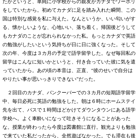
たかというと、単純に小学校からの親友がカナダでワーホリ
をしていたから。初めてカナダに足を踏み入れた瞬間、この
国は特別な感覚を私に与えた。なんというか、いい匂いがす
る、懐かしいような、心地いい、落ち着く。帰国後どうして
もカナダのことが忘れられなかった私。もっとカナダで英語
の勉強がしたいという気持ちが日に日に強くなった。そして
次の年、今度は３カ月の予定で語学留学した。なぜ毎回私の
留学はこんなに短いかというと、付き合っていた彼に気を遣
っていたから。あの頃の本音は、正直、“彼のせいで自分は
やりたい事が思いっきりできない”だった。
２回目のカナダ、バンクーバーでの３カ月の短期語学留学
中、毎日必死に英語の勉強をした。朝は６時にホームステイ
先を出て、バスで１時間ほどかけてダウンタウンにある語学
学校へ。よく車酔いになって吐きそうになることがあった
な。授業が終わったら今度は図書館に直行。観光よりも勉強
で来ていた私だったから、全然遊ばなかった。でも滞在も後