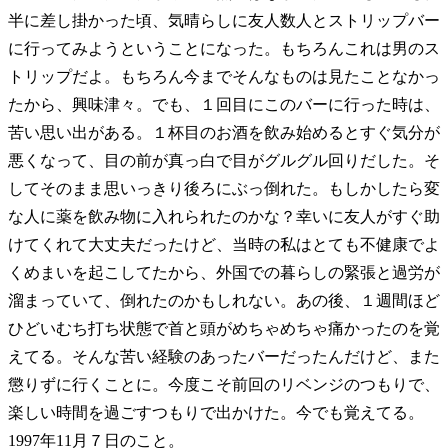
半に差し掛かった頃、気晴らしに友人数人とストリップバー
に行ってみようということになった。もちろんこれは男のス
トリップだよ。もちろん今までそんなものは見たことなかっ
たから、興味津々。でも、１回目にこのバーに行った時は、
苦い思い出がある。１杯目のお酒を飲み始めるとすぐ気分が
悪くなって、目の前が真っ白で目がグルグル回りだした。そ
してそのまま思いっきり後ろにぶっ倒れた。もしかしたら変
な人に薬を飲み物に入れられたのかな？幸いに友人がすぐ助
けてくれて大丈夫だったけど、当時の私はとても不健康でよ
くめまいを起こしてたから、外国での暮らしの緊張と過労が
溜まっていて、倒れたのかもしれない。あの後、１週間ほど
ひどいむち打ち状態で首と頭がめちゃめちゃ痛かったのを覚
えてる。そんな苦い経験のあったバーだったんだけど、また
懲りずに行くことに。今度こそ前回のリベンジのつもりで、
楽しい時間を過ごすつもりで出かけた。今でも覚えてる。
1997年11月７日のこと。