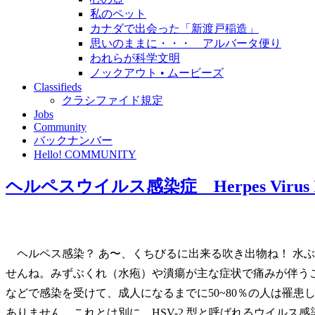
私のペット
カナダで出会った「新渡戸稲造」
思いのままに・・・ アルバータ便り
われらが科学文明
ノックアウト • ムービーズ
Classifieds
クラシファイド規定
Jobs
Community
バックナンバー
Hello! COMMUNITY
ヘルペスウイルス感染症 Herpes Virus Inf
ヘルペス感染？ あ〜、くちびるに出来る吹き出物ね！ 水
せんね。みずぶくれ（水疱）や潰瘍が主な症状で痛みが伴うこ
などで感染を受けて、成人になるまでに50~80％の人は罹
ありません。これとは別に、HSV-2 型と呼ばれるウイルス感染は性器ヘルペスウイ