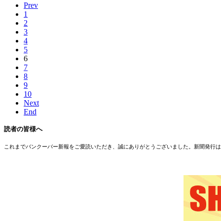
Prev
1
2
3
4
5
6
7
8
9
10
Next
End
読者の皆様へ
これまでバンクーバー新報をご愛読いただき、誠にありがとうございました。新聞発行は