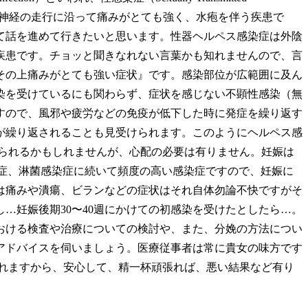
す。これは神経の走行に沿って痛みがとても強く、水疱を伴う疾患で
て話を進めて行きたいと思います。性器ヘルペス感染症は外陰
疾患です。チョッと聞きなれない言葉かも知れませんので、言
その上痛みがとても強い症状』です。感染部位が広範囲に及ん
染を受けているにも関わらず、症状を感じない不顕性感染（無
すので、風邪や疲労などの免疫が低下した時に発症を繰り返す
が繰り返されることも見受けられます。このようにヘルペス感
られるかもしれませんが、心配の必要は有りません。妊娠は
染症、淋菌感染症に続いて頻度の高い感染症ですので、妊娠に
は痛みや潰瘍、ビランなどの症状はそれ自体勿論不快ですがそ
…妊娠後期30〜40週にかけての初感染を受けたとしたら…。
おける検査や治療についての検討や、また、分娩の方法につい
アドバイスを伺いましょう。医療従事者は常に貴女の味方です
れますから、安心して、精一杯頑張れば、悪い結果など有り