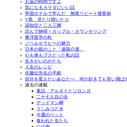
お薬の時間ですよ
気になるカラダにいい話
帝国ホテルで学んだ 無限リピート接客術
V島 見たり聴いたり
認知症と二人三脚
読んで納得！カップル・カウンセリング
東洋医学の杜
ノベルセラピーの魅力
日本の親のこと「遠隔介護」
心も体もブスだった私の話
生きがいのかたち
人生のレシピ
佐藤伝先生の手紙
自分を変えたいあなたへ 何が起きても笑い飛ば
過去の連載
童話 アルタイとソロンガ
二十七人目の女
デッドマン岬
うしみつどき
今週のペット
食われた女たち
心の壺