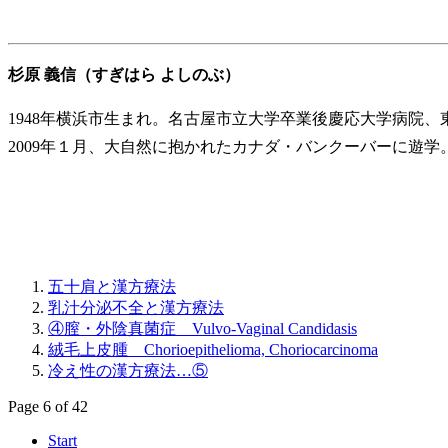
杉原 義信（すぎはら よしのぶ）
1948年横浜市生まれ。名古屋市立大学卒業後慶応大学病院
2009年１月、大自然に抱かれたカナダ・バンクーバーに遊学
五十肩と漢方療法
乳汁分泌不全と漢方療法
④膣・外陰真菌症 Vulvo-Vaginal Candidasis
絨毛上皮腫 Chorioepithelioma, Choriocarcinoma
冷え性の漢方療法…⑤
Page 6 of 42
Start