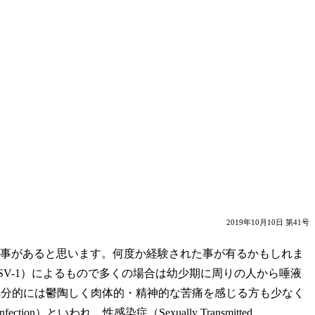
2019年10月10日 第41号
る事があると思います。何度か経験された事が有るかもしれま
V-1）によるもので多くの場合は幼少期に周りの人から唾液
気分的には鬱陶しく肉体的・精神的な苦痛を感じる方も少なく
ion）といわれ、性感染症（Sexually Transmitted