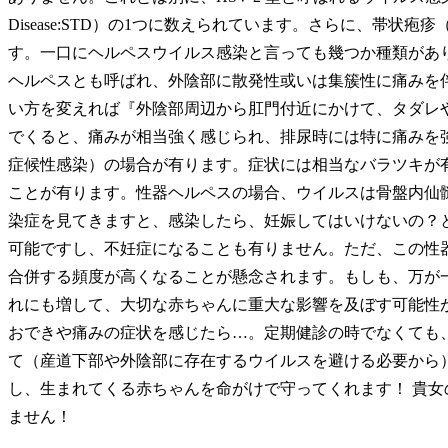
Disease:STD）の1つに数えられています。さらに、帯状疱
す。一口にヘルペスウイルス感染と言っても幾つか種類があ
ヘルペスとも呼ばれ、外陰部に散発性或いは集簇性に痛みを
い方を変えれば『外陰部周辺から肛門付近にかけて、タダレ
でくると、痛みが相当強く感じられ、排尿時には特に痛みを
症候性感染）の場合が有ります。症状には相当なバラツキが
ことが有ります。性器ヘルペスの場合、ウイルスは骨盤内仙
染症を見てきますと、感染したら、妊娠してはいけないの？
可能ですし、不妊症になることも有りません。ただ、この性器
合併する頻度が高くなることが懸念されます。もしも、万が
れにも増して、大切な赤ちゃんに重大な影響を及ぼす可能性が
おできや痛みの症状を感じたら…。定期健診の時でなくても
て（産道下部や外陰部に存在するウイルスを避ける必要から
し、生まれてくる赤ちゃんを命がけで守ってくれます！ 貴
ません！