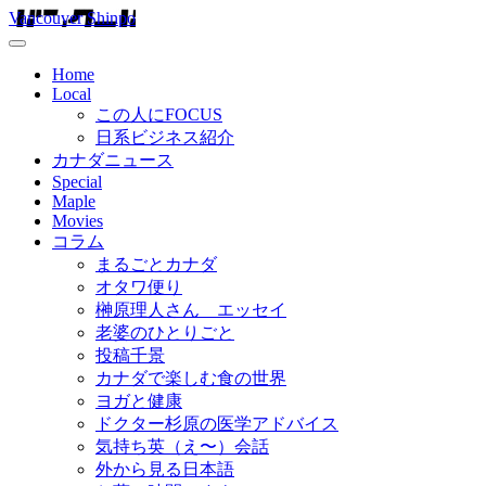
Vancouver Shinpo
Home
Local
この人にFOCUS
日系ビジネス紹介
カナダニュース
Special
Maple
Movies
コラム
まるごとカナダ
オタワ便り
榊原理人さん エッセイ
老婆のひとりごと
投稿千景
カナダで楽しむ食の世界
ヨガと健康
ドクター杉原の医学アドバイス
気持ち英（え〜）会話
外から見る日本語