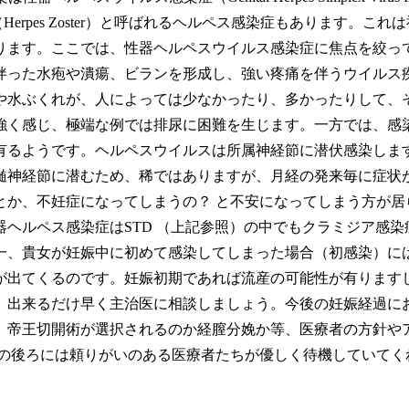
疹（Herpes Zoster）と呼ばれるヘルペス感染症もありま
ります。ここでは、性器ヘルペスウイルス感染症に焦点を絞っ
伴った水疱や潰瘍、ビランを形成し、強い疼痛を伴うウイルス
や水ぶくれが、人によっては少なかったり、多かったりして、
強く感じ、極端な例では排尿に困難を生じます。一方では、感
有るようです。ヘルペスウイルスは所属神経節に潜伏感染しま
髄神経節に潜むため、稀ではありますが、月経の発来毎に症状
とか、不妊症になってしまうの？ と不安になってしまう方が居
ヘルペス感染症はSTD （上記参照）の中でもクラミジア感
一、貴女が妊娠中に初めて感染してしまった場合（初感染）に
出てくるのです。妊娠初期であれば流産の可能性が有りますし
、出来るだけ早く主治医に相談しましょう。今後の妊娠経過に
）帝王切開術が選択されるのか経膣分娩か等、医療者の方針や
女の後ろには頼りがいのある医療者たちが優しく待機していてく