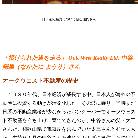
日本茶の魅力について語る通円さん
「授けられた道を走る」 Oak West Realty Ltd. 中谷
陽里（なかたに ようり）さん
オークウェスト不動産の歴史
１９８０年代、日本経済が成長する中、日本人が海外の不
動産に投資する動きが活発化した。その波に乗り、当時まだ
日系の不動産業者が少なかったバンクーバーでオークウェス
ト不動産を立ち上げ、育ててきたのが、中谷さんの父・太三
さんだ。和歌山県で電気屋を営んでいた太三さんと和子夫人
が、生後６カ月の中谷さんを連れてカナダに移住したのは１