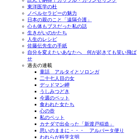
読んで納得！カップル・カウンセリング
東洋医学の杜
ノベルセラピーの魅力
日本の親のこと「遠隔介護」
心も体もブスだった私の話
生きがいのかたち
人生のレシピ
佐藤伝先生の手紙
自分を変えたいあなたへ 何が起きても笑い飛ば
せ
過去の連載
童話 アルタイとソロンガ
二十七人目の女
デッドマン岬
うしみつどき
今週のペット
食われた女たち
心の壺
私のペット
カナダで出会った「新渡戸稲造」
思いのままに・・・ アルバータ便り
われらが科学文明