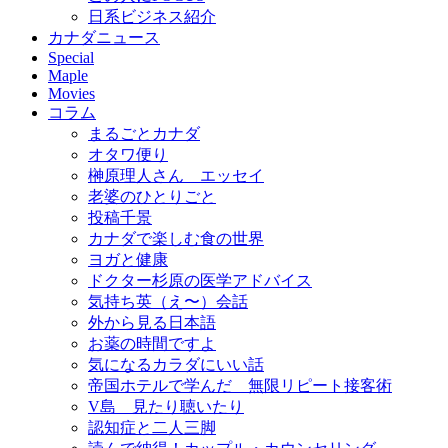
日系ビジネス紹介
カナダニュース
Special
Maple
Movies
コラム
まるごとカナダ
オタワ便り
榊原理人さん エッセイ
老婆のひとりごと
投稿千景
カナダで楽しむ食の世界
ヨガと健康
ドクター杉原の医学アドバイス
気持ち英（え〜）会話
外から見る日本語
お薬の時間ですよ
気になるカラダにいい話
帝国ホテルで学んだ 無限リピート接客術
V島 見たり聴いたり
認知症と二人三脚