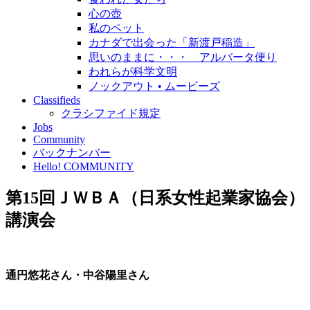
心の壺
私のペット
カナダで出会った「新渡戸稲造」
思いのままに・・・ アルバータ便り
われらが科学文明
ノックアウト • ムービーズ
Classifieds
クラシファイド規定
Jobs
Community
バックナンバー
Hello! COMMUNITY
第15回ＪＷＢＡ（日系女性起業家協会）
講演会
通円悠花さん・中谷陽里さん