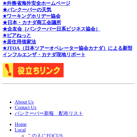
★外務省海外安全ホームページ
★バンクーバーの天気
★ワーキングホリデー協会
★日本・カナダ商工会議所
★企友会（バンクーバー日系ビジネス協会）
★ピアねっと
★居住用借家法
★J
TOA（日本ツアーオペレーター協会カナダ）による新型
インフルエンザ・カナダ現地リポート
About Us
Contact Us
バンクーバー新報 配布リスト
Home
Local
この人にFOCUS