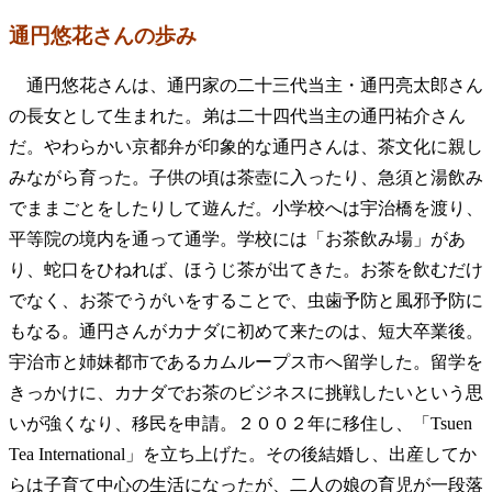
通円悠花さんの歩み
通円悠花さんは、通円家の二十三代当主・通円亮太郎さん
の長女として生まれた。弟は二十四代当主の通円祐介さん
だ。やわらかい京都弁が印象的な通円さんは、茶文化に親し
みながら育った。子供の頃は茶壺に入ったり、急須と湯飲み
でままごとをしたりして遊んだ。小学校へは宇治橋を渡り、
平等院の境内を通って通学。学校には「お茶飲み場」があ
り、蛇口をひねれば、ほうじ茶が出てきた。お茶を飲むだけ
でなく、お茶でうがいをすることで、虫歯予防と風邪予防に
もなる。通円さんがカナダに初めて来たのは、短大卒業後。
宇治市と姉妹都市であるカムループス市へ留学した。留学を
きっかけに、カナダでお茶のビジネスに挑戦したいという思
いが強くなり、移民を申請。２００２年に移住し、「Tsuen
Tea International」を立ち上げた。その後結婚し、出産してか
らは子育て中心の生活になったが、二人の娘の育児が一段落