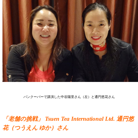
バンクーバーで講演した中谷陽里さん（左）と通円悠花さん
「老舗の挑戦」 Tsuen Tea International Ltd. 通円悠
花（つうえん ゆか）さん