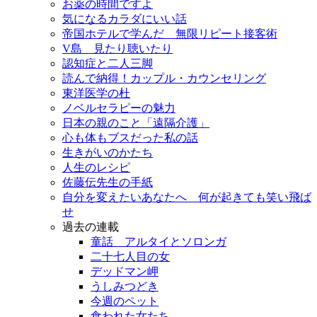
お薬の時間ですよ
気になるカラダにいい話
帝国ホテルで学んだ 無限リピート接客術
V島 見たり聴いたり
認知症と二人三脚
読んで納得！カップル・カウンセリング
東洋医学の杜
ノベルセラピーの魅力
日本の親のこと「遠隔介護」
心も体もブスだった私の話
生きがいのかたち
人生のレシピ
佐藤伝先生の手紙
自分を変えたいあなたへ 何が起きても笑い飛ば
せ
過去の連載
童話 アルタイとソロンガ
二十七人目の女
デッドマン岬
うしみつどき
今週のペット
食われた女たち