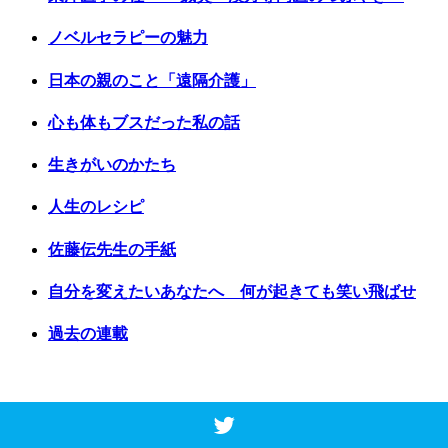
ノベルセラピーの魅力
日本の親のこと「遠隔介護」
心も体もブスだった私の話
生きがいのかたち
人生のレシピ
佐藤伝先生の手紙
自分を変えたいあなたへ 何が起きても笑い飛ばせ
過去の連載
Copyright © 2017 Vancouver Shinpo. All Rights Reserved.
Top