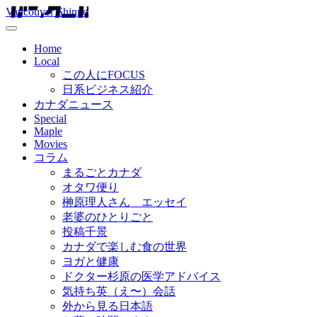
Vancouver Shinpo
Home
Local
この人にFOCUS
日系ビジネス紹介
カナダニュース
Special
Maple
Movies
コラム
まるごとカナダ
オタワ便り
榊原理人さん エッセイ
老婆のひとりごと
投稿千景
カナダで楽しむ食の世界
ヨガと健康
ドクター杉原の医学アドバイス
気持ち英（え〜）会話
外から見る日本語