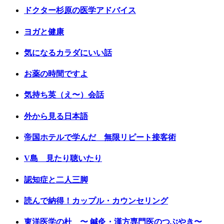
ドクター杉原の医学アドバイス
ヨガと健康
気になるカラダにいい話
お薬の時間ですよ
気持ち英（え〜）会話
外から見る日本語
帝国ホテルで学んだ 無限リピート接客術
V島 見たり聴いたり
認知症と二人三脚
読んで納得！カップル・カウンセリング
東洋医学の杜 〜 鍼灸・漢方専門医のつぶやき〜