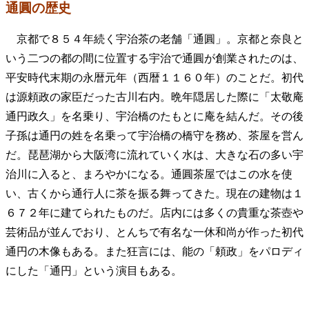
通圓の歴史
京都で８５４年続く宇治茶の老舗「通圓」。京都と奈良と
いう二つの都の間に位置する宇治で通圓が創業されたのは、
平安時代末期の永暦元年（西暦１１６０年）のことだ。初代
は源頼政の家臣だった古川右内。晩年隠居した際に「太敬庵
通円政久」を名乗り、宇治橋のたもとに庵を結んだ。その後
子孫は通円の姓を名乗って宇治橋の橋守を務め、茶屋を営ん
だ。琵琶湖から大阪湾に流れていく水は、大きな石の多い宇
治川に入ると、まろやかになる。通圓茶屋ではこの水を使
い、古くから通行人に茶を振る舞ってきた。現在の建物は１
６７２年に建てられたものだ。店内には多くの貴重な茶壺や
芸術品が並んでおり、とんちで有名な一休和尚が作った初代
通円の木像もある。また狂言には、能の「頼政」をパロディ
にした「通円」という演目もある。