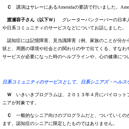
Ｃ
講演はサレーにあるAmenidaの要請で行いました。A
渡瀬容子さん（以下Ｗ）
グレーターバンクーバーの日本人
や日系コミュニティのサービスなどについてお話しました。
認知症には記憶障害、見当識障害（例、家族のことが分から
状と、周囲の環境や社会との関わりの中で出てくる、すなわ
サービスが必要になった時のヘルプラインや、心の健康につ
日系コミュニティのサービスとして、日系シニアズ・ヘルス
Ｗ
いきいきプログラムは、２０１３年４月にパイロットプ
ニアが対象です。
Ｃ
一般的なシニア向けのプログラムだと、ついていくのが
ます。認知症のシニアに限定したものではありません。