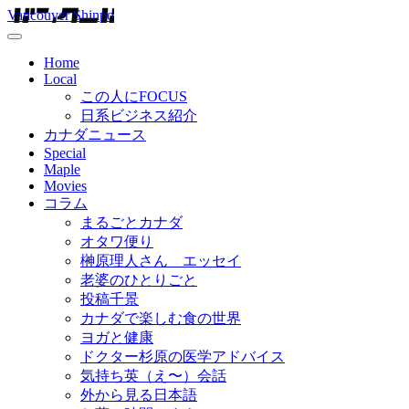
Vancouver Shinpo
Home
Local
この人にFOCUS
日系ビジネス紹介
カナダニュース
Special
Maple
Movies
コラム
まるごとカナダ
オタワ便り
榊原理人さん エッセイ
老婆のひとりごと
投稿千景
カナダで楽しむ食の世界
ヨガと健康
ドクター杉原の医学アドバイス
気持ち英（え〜）会話
外から見る日本語