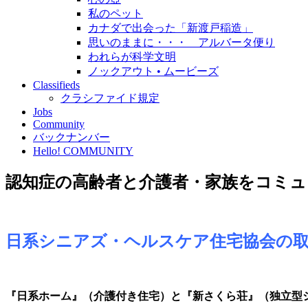
私のペット
カナダで出会った「新渡戸稲造」
思いのままに・・・ アルバータ便り
われらが科学文明
ノックアウト • ムービーズ
Classifieds
クラシファイド規定
Jobs
Community
バックナンバー
Hello! COMMUNITY
認知症の高齢者と介護者・家族をコミ
日系シニアズ・ヘルスケア住宅協会の
『日系ホーム』（介護付き住宅）と『新さくら荘』（独立型