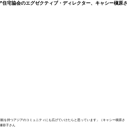
ア住宅協会のエグゼクティブ・ディレクター、キャシー槇原さ
値観を持つアジアのコミュニティにも広げていけたらと思っています」（キャシー槇原さ
瀬容子さん