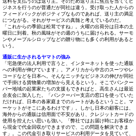
送料を支払うのは送り主。そのため送り主に焦点を当ててビ
ジネスを行うのが普通だが同社は違う。受け取った人からの
フィードバックがポジティブなものであれば、送り主の満足
につながる。それがサービスの真髄と考えているのだ。
「これからの季節は松茸ですね」。火曜の出荷分は日本の土
曜日に到着。秋の風味がその週のうちに届けられる。サーモ
ンやメープルシロップなどの贈り物にも多くの利用があると
いう。
通販に生かされるヤマトの強み
「宅急便の法人利用で言うと、インターネットを使った通販
への利用が伸びています」。アメリカから中古のスーツやレ
コードなどを日本へ。そんなニッチなビジネスの伸びが同社
で手掛ける貨物量の増加から見えるという。そこでバンクー
バー地域の起業家たちの支援もできればと、高生さんは最近
企友会に加入した。「バンクーバー支店の窓口を使っていた
だければ、日本の各家庭までのルートがあるということ。マ
ーケットがそこにあるわけです」。しかし日本の顧客には、
海外からの通販は信用面で不安があり、クレジットカードの
使用を控えたい思いも強い。「弊社ではお届け時にお客様か
ら現金で代金回収ができますので、この問題を解決できま
す」。この代金引き取りサービスの利用データを見ていて、