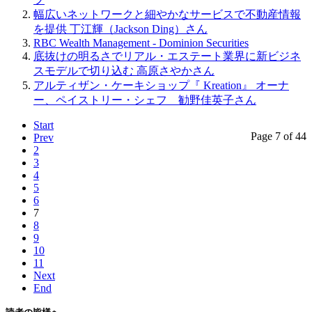
幅広いネットワークと細やかなサービスで不動産情報
を提供 丁江輝（Jackson Ding）さん
RBC Wealth Management - Dominion Securities
底抜けの明るさでリアル・エステート業界に新ビジネ
スモデルで切り込む 高原さやかさん
アルティザン・ケーキショップ『 Kreation』 オーナ
ー、ペイストリー・シェフ 勧野佳英子さん
Start
Page 7 of 44
Prev
2
3
4
5
6
7
8
9
10
11
Next
End