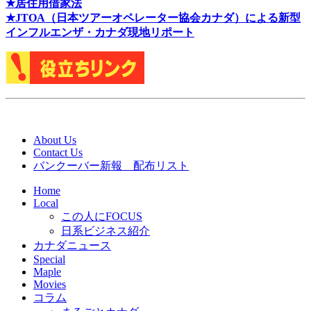
★居住用借家法
★J
TOA（日本ツアーオペレーター協会カナダ）による新型
インフルエンザ・カナダ現地リポート
About Us
Contact Us
バンクーバー新報 配布リスト
Home
Local
この人にFOCUS
日系ビジネス紹介
カナダニュース
Special
Maple
Movies
コラム