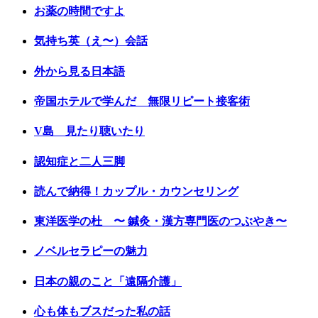
お薬の時間ですよ
気持ち英（え〜）会話
外から見る日本語
帝国ホテルで学んだ 無限リピート接客術
V島 見たり聴いたり
認知症と二人三脚
読んで納得！カップル・カウンセリング
東洋医学の杜 〜 鍼灸・漢方専門医のつぶやき〜
ノベルセラピーの魅力
日本の親のこと「遠隔介護」
心も体もブスだった私の話