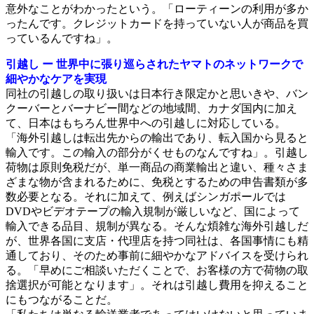
意外なことがわかったという。「ローティーンの利用が多か
ったんです。クレジットカードを持っていない人が商品を買
っているんですね」。
引越し ー 世界中に張り巡らされたヤマトのネットワークで
細やかなケアを実現
同社の引越しの取り扱いは日本行き限定かと思いきや、バン
クーバーとバーナビー間などの地域間、カナダ国内に加え
て、日本はもちろん世界中への引越しに対応している。
「海外引越しは転出先からの輸出であり、転入国から見ると
輸入です。この輸入の部分がくせものなんですね」。引越し
荷物は原則免税だが、単一商品の商業輸出と違い、種々さま
ざまな物が含まれるために、免税とするための申告書類が多
数必要となる。それに加えて、例えばシンガポールでは
DVDやビデオテープの輸入規制が厳しいなど、国によって
輸入できる品目、規制が異なる。そんな煩雑な海外引越しだ
が、世界各国に支店・代理店を持つ同社は、各国事情にも精
通しており、そのため事前に細やかなアドバイスを受けられ
る。「早めにご相談いただくことで、お客様の方で荷物の取
捨選択が可能となります」。それは引越し費用を抑えること
にもつながることだ。