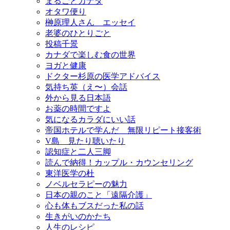
まるごとカナダ
オタワ便り
榊原理人さん エッセイ
老婆のひとりごと
投稿千景
カナダで楽しむ食の世界
ヨガと健康
ドクター杉原の医学アドバイス
気持ち英（え〜）会話
外から見る日本語
お薬の時間ですよ
気になるカラダにいい話
帝国ホテルで学んだ 無限リピート接客術
V島 見たり聴いたり
認知症と二人三脚
読んで納得！カップル・カウンセリング
東洋医学の杜
ノベルセラピーの魅力
日本の親のこと「遠隔介護」
心も体もブスだった私の話
生きがいのかたち
人生のレシピ