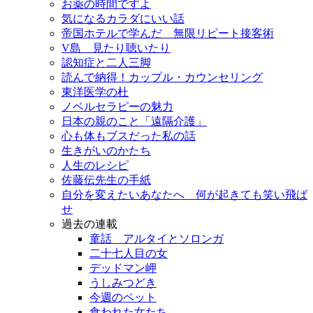
お薬の時間ですよ
気になるカラダにいい話
帝国ホテルで学んだ 無限リピート接客術
V島 見たり聴いたり
認知症と二人三脚
読んで納得！カップル・カウンセリング
東洋医学の杜
ノベルセラピーの魅力
日本の親のこと「遠隔介護」
心も体もブスだった私の話
生きがいのかたち
人生のレシピ
佐藤伝先生の手紙
自分を変えたいあなたへ 何が起きても笑い飛ば
せ
過去の連載
童話 アルタイとソロンガ
二十七人目の女
デッドマン岬
うしみつどき
今週のペット
食われた女たち