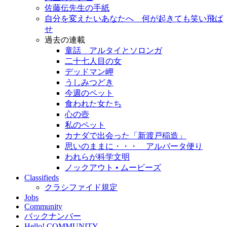
佐藤伝先生の手紙
自分を変えたいあなたへ 何が起きても笑い飛ば
せ
過去の連載
童話 アルタイとソロンガ
二十七人目の女
デッドマン岬
うしみつどき
今週のペット
食われた女たち
心の壺
私のペット
カナダで出会った「新渡戸稲造」
思いのままに・・・ アルバータ便り
われらが科学文明
ノックアウト • ムービーズ
Classifieds
クラシファイド規定
Jobs
Community
バックナンバー
Hello! COMMUNITY