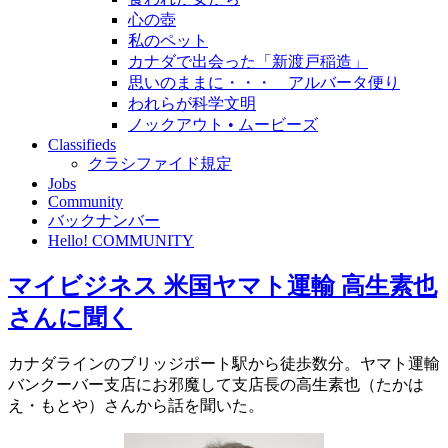
心の壺
私のペット
カナダで出会った「新渡戸稲造」
思いのままに・・・ アルバータ便り
われらが科学文明
ノックアウト • ムービーズ
Classifieds
クラシファイド規定
Jobs
Community
バックナンバー
Hello! COMMUNITY
マイビジネス 米国ヤマト運輸 高生素也
さんに聞く
カナダラインのブリッジポート駅から徒歩数分。ヤマト運輸
バンクーバー支店にお邪魔して支店長の高生素也（たかは
え・もとや）さんから話を聞いた。