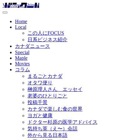
Vancouver Shinpo
Home
Local
この人にFOCUS
日系ビジネス紹介
カナダニュース
Special
Maple
Movies
コラム
まるごとカナダ
オタワ便り
榊原理人さん エッセイ
老婆のひとりごと
投稿千景
カナダで楽しむ食の世界
ヨガと健康
ドクター杉原の医学アドバイス
気持ち英（え〜）会話
外から見る日本語