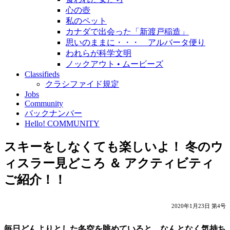
心の壺
私のペット
カナダで出会った「新渡戸稲造」
思いのままに・・・ アルバータ便り
われらが科学文明
ノックアウト • ムービーズ
Classifieds
クラシファイド規定
Jobs
Community
バックナンバー
Hello! COMMUNITY
スキーをしなくても楽しいよ！ 冬のウ
ィスラー見どころ ＆ アクティビティ
ご紹介！！
2020年1月23日 第4号
毎日どんよりとした冬空を眺めていると、なんとなく気持ち