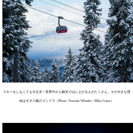
︎スキーをしなくても大丈夫！世界中から観光で山に上がる人がたくさん。その大きな理
由はギネス級のゴンドラ（Photo: Tourism Whistler / Mike Crane）