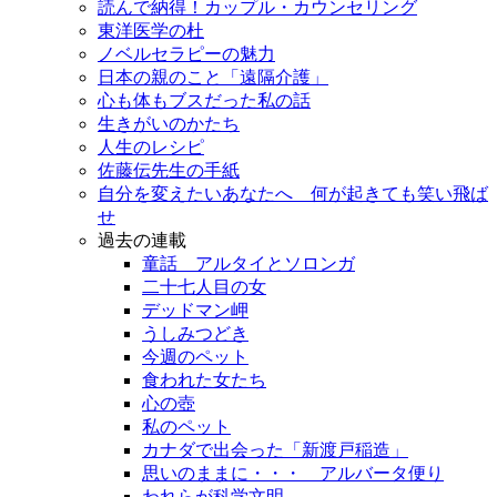
読んで納得！カップル・カウンセリング
東洋医学の杜
ノベルセラピーの魅力
日本の親のこと「遠隔介護」
心も体もブスだった私の話
生きがいのかたち
人生のレシピ
佐藤伝先生の手紙
自分を変えたいあなたへ 何が起きても笑い飛ば
せ
過去の連載
童話 アルタイとソロンガ
二十七人目の女
デッドマン岬
うしみつどき
今週のペット
食われた女たち
心の壺
私のペット
カナダで出会った「新渡戸稲造」
思いのままに・・・ アルバータ便り
われらが科学文明