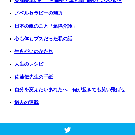
東洋医学の杜 〜 鍼灸・漢方専門医のつぶやき〜
ノベルセラピーの魅力
日本の親のこと「遠隔介護」
心も体もブスだった私の話
生きがいのかたち
人生のレシピ
佐藤伝先生の手紙
自分を変えたいあなたへ 何が起きても笑い飛ばせ
過去の連載
Copyright © 2017 Vancouver Shinpo. All Rights Reserved.