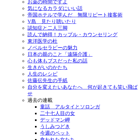
お薬の時間ですよ
気になるカラダにいい話
帝国ホテルで学んだ 無限リピート接客術
V島 見たり聴いたり
認知症と二人三脚
読んで納得！カップル・カウンセリング
東洋医学の杜
ノベルセラピーの魅力
日本の親のこと「遠隔介護」
心も体もブスだった私の話
生きがいのかたち
人生のレシピ
佐藤伝先生の手紙
自分を変えたいあなたへ 何が起きても笑い飛ば
せ
過去の連載
童話 アルタイとソロンガ
二十七人目の女
デッドマン岬
うしみつどき
今週のペット
食われた女たち