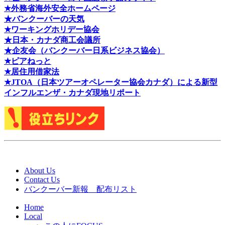
★外務省海外安全ホームページ
★バンクーバーの天気
★ワーキングホリデー協会
★日本・カナダ商工会議所
★企友会（バンクーバー日系ビジネス協会）
★ピアねっと
★居住用借家法
★J
TOA（日本ツアーオペレーター協会カナダ）による新型
インフルエンザ・カナダ現地リポート
About Us
Contact Us
バンクーバー新報 配布リスト
Home
Local