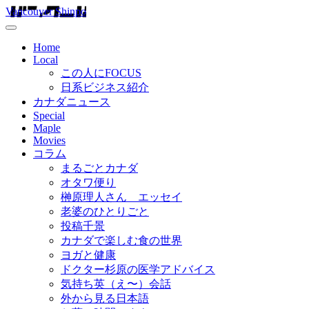
Vancouver Shinpo
Home
Local
この人にFOCUS
日系ビジネス紹介
カナダニュース
Special
Maple
Movies
コラム
まるごとカナダ
オタワ便り
榊原理人さん エッセイ
老婆のひとりごと
投稿千景
カナダで楽しむ食の世界
ヨガと健康
ドクター杉原の医学アドバイス
気持ち英（え〜）会話
外から見る日本語