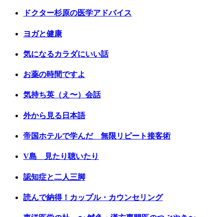
ドクター杉原の医学アドバイス
ヨガと健康
気になるカラダにいい話
お薬の時間ですよ
気持ち英（え〜）会話
外から見る日本語
帝国ホテルで学んだ 無限リピート接客術
V島 見たり聴いたり
認知症と二人三脚
読んで納得！カップル・カウンセリング