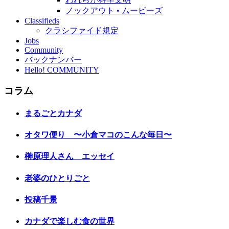
ノックアウト • ムービーズ
Classifieds
クラシファイド規定
Jobs
Community
バックナンバー
Hello! COMMUNITY
コラム
まるごとカナダ
オタワ便り 〜小倉マコのこんな毎日〜
榊原理人さん エッセイ
老婆のひとりごと
投稿千景
カナダで楽しむ食の世界