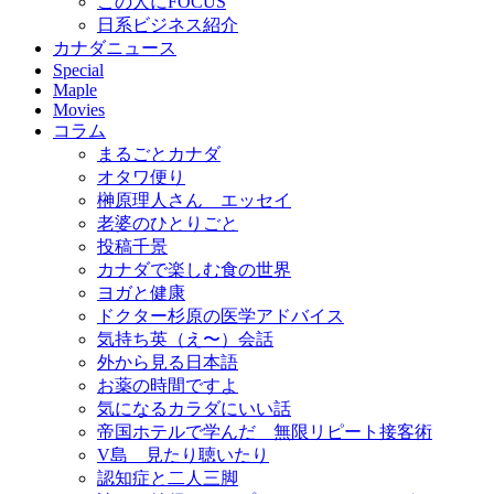
この人にFOCUS
日系ビジネス紹介
カナダニュース
Special
Maple
Movies
コラム
まるごとカナダ
オタワ便り
榊原理人さん エッセイ
老婆のひとりごと
投稿千景
カナダで楽しむ食の世界
ヨガと健康
ドクター杉原の医学アドバイス
気持ち英（え〜）会話
外から見る日本語
お薬の時間ですよ
気になるカラダにいい話
帝国ホテルで学んだ 無限リピート接客術
V島 見たり聴いたり
認知症と二人三脚