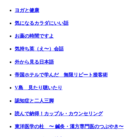
ヨガと健康
気になるカラダにいい話
お薬の時間ですよ
気持ち英（え〜）会話
外から見る日本語
帝国ホテルで学んだ 無限リピート接客術
V島 見たり聴いたり
認知症と二人三脚
読んで納得！カップル・カウンセリング
東洋医学の杜 〜 鍼灸・漢方専門医のつぶやき〜