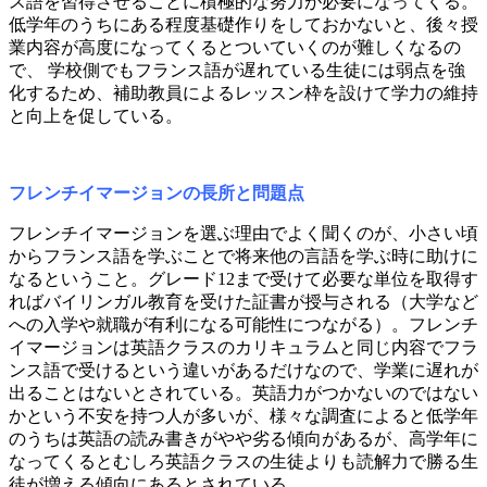
ス語を習得させることに積極的な努力が必要になってくる。
低学年のうちにある程度基礎作りをしておかないと、後々授
業内容が高度になってくるとついていくのが難しくなるの
で、 学校側でもフランス語が遅れている生徒には弱点を強
化するため、補助教員によるレッスン枠を設けて学力の維持
と向上を促している。
フレンチイマージョンの長所と問題点
フレンチイマージョンを選ぶ理由でよく聞くのが、小さい頃
からフランス語を学ぶことで将来他の言語を学ぶ時に助けに
なるということ。グレード12まで受けて必要な単位を取得す
ればバイリンガル教育を受けた証書が授与される（大学など
への入学や就職が有利になる可能性につながる）。フレンチ
イマージョンは英語クラスのカリキュラムと同じ内容でフラ
ンス語で受けるという違いがあるだけなので、学業に遅れが
出ることはないとされている。英語力がつかないのではない
かという不安を持つ人が多いが、様々な調査によると低学年
のうちは英語の読み書きがやや劣る傾向があるが、高学年に
なってくるとむしろ英語クラスの生徒よりも読解力で勝る生
徒が増える傾向にあるとされている。