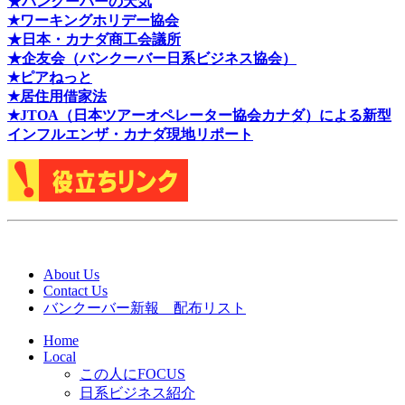
★バンクーバーの天気
★ワーキングホリデー協会
★日本・カナダ商工会議所
★企友会（バンクーバー日系ビジネス協会）
★ピアねっと
★居住用借家法
★J
TOA（日本ツアーオペレーター協会カナダ）による新型
インフルエンザ・カナダ現地リポート
About Us
Contact Us
バンクーバー新報 配布リスト
Home
Local
この人にFOCUS
日系ビジネス紹介