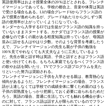
英語使用率はおよそ授業全体の20％ほどとされる。フレンチ
イマージョンであっても、学校の都合上、音楽や体育は英語
で受ける場合もある。LIの場合グレード6からフランス語の
みで授業が進められるが、グレード8あたりから少しずつ英
語の使用率が上がっていくようになっている。
キンダーから入学するEIでは生徒がフランス語の知識を持っ
ていないままスタートする。カナダではフランス語の授業が
必修なので多くの親がある程度知識は持っているが、母国語
並みに話せる人はやはり少数。そのような背景を考慮したう
えで、フレンチイマージョンの先生も親が子供の勉強を
100％見てやれなくても大丈夫なように工夫しているよう
だ。先生が親と話す時は英語、子供と話すときはフランス語
と使い分けてくれる。もちろん家庭でもなるべくフランス語
の歌やお話を聞いたり、TVでフランス語プログラムを見た
りといった努力は奨励される。
フレンチイマージョンに子供を入学させる親は、教育熱心な
傾向があるようだ。フレンチイマージョンの場合、フランス
語が上達しなくては学校での成績全体に響くため親のほうも
子供の習熟度をしっかり把握しておく必要に迫られるためだ
ろう。英語の場合、普通に生活していても触れる機会が多い
のに対して、フランス語は話す人が限られているのでフラン