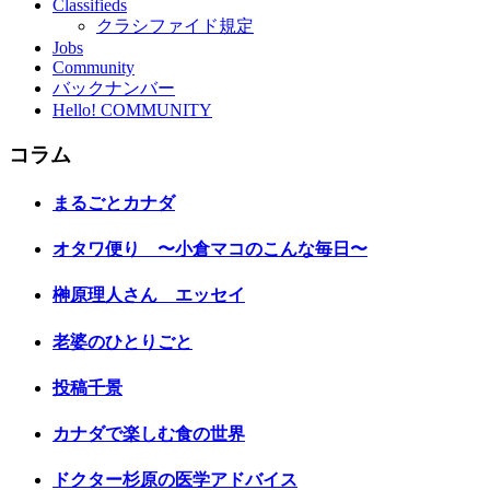
Classifieds
クラシファイド規定
Jobs
Community
バックナンバー
Hello! COMMUNITY
コラム
まるごとカナダ
オタワ便り 〜小倉マコのこんな毎日〜
榊原理人さん エッセイ
老婆のひとりごと
投稿千景
カナダで楽しむ食の世界
ドクター杉原の医学アドバイス