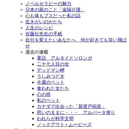
ノベルセラピーの魅力
日本の親のこと「遠隔介護」
心も体もブスだった私の話
生きがいのかたち
人生のレシピ
佐藤伝先生の手紙
自分を変えたいあなたへ 何が起きても笑い飛ば
せ
過去の連載
童話 アルタイとソロンガ
二十七人目の女
デッドマン岬
うしみつどき
今週のペット
食われた女たち
心の壺
私のペット
カナダで出会った「新渡戸稲造」
思いのままに・・・ アルバータ便り
われらが科学文明
ノックアウト • ムービーズ