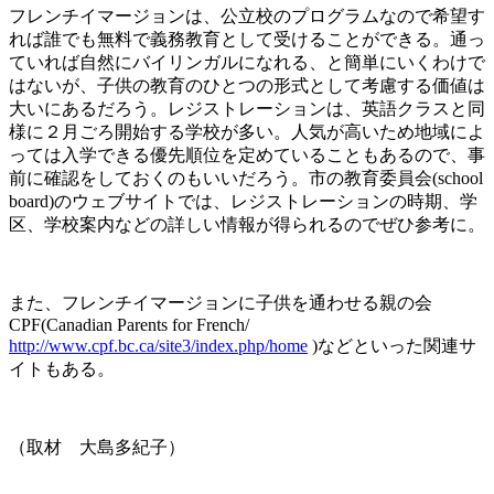
フレンチイマージョンは、公立校のプログラムなので希望す
れば誰でも無料で義務教育として受けることができる。通っ
ていれば自然にバイリンガルになれる、と簡単にいくわけで
はないが、子供の教育のひとつの形式として考慮する価値は
大いにあるだろう。レジストレーションは、英語クラスと同
様に２月ごろ開始する学校が多い。人気が高いため地域によ
っては入学できる優先順位を定めていることもあるので、事
前に確認をしておくのもいいだろう。市の教育委員会(school
board)のウェブサイトでは、レジストレーションの時期、学
区、学校案内などの詳しい情報が得られるのでぜひ参考に。
また、フレンチイマージョンに子供を通わせる親の会
CPF(Canadian Parents for French/
http://www.cpf.bc.ca/site3/index.php/home
)などといった関連サ
イトもある。
（取材 大島多紀子）