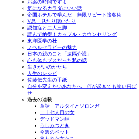
お薬の時間ですよ
気になるカラダにいい話
帝国ホテルで学んだ 無限リピート接客術
V島 見たり聴いたり
認知症と二人三脚
読んで納得！カップル・カウンセリング
東洋医学の杜
ノベルセラピーの魅力
日本の親のこと「遠隔介護」
心も体もブスだった私の話
生きがいのかたち
人生のレシピ
佐藤伝先生の手紙
自分を変えたいあなたへ 何が起きても笑い飛ば
せ
過去の連載
童話 アルタイとソロンガ
二十七人目の女
デッドマン岬
うしみつどき
今週のペット
食われた女たち