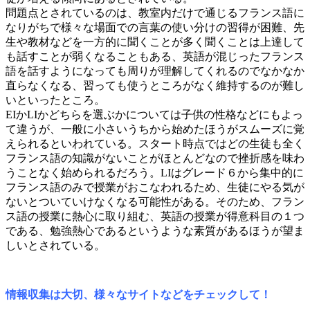
問題点とされているのは、教室内だけで通じるフランス語に
なりがちで様々な場面での言葉の使い分けの習得が困難、先
生や教材などを一方的に聞くことが多く聞くことは上達して
も話すことが弱くなることもある、英語が混じったフランス
語を話すようになっても周りが理解してくれるのでなかなか
直らなくなる、習っても使うところがなく維持するのが難し
いといったところ。
EIかLIかどちらを選ぶかについては子供の性格などにもよっ
て違うが、一般に小さいうちから始めたほうがスムーズに覚
えられるといわれている。スタート時点ではどの生徒も全く
フランス語の知識がないことがほとんどなので挫折感を味わ
うことなく始められるだろう。LIはグレード６から集中的に
フランス語のみで授業がおこなわれるため、生徒にやる気が
ないとついていけなくなる可能性がある。そのため、フラン
ス語の授業に熱心に取り組む、英語の授業が得意科目の１つ
である、勉強熱心であるというような素質があるほうが望ま
しいとされている。
情報収集は大切、様々なサイトなどをチェックして！