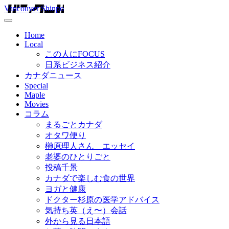
Vancouver Shinpo
Home
Local
この人にFOCUS
日系ビジネス紹介
カナダニュース
Special
Maple
Movies
コラム
まるごとカナダ
オタワ便り
榊原理人さん エッセイ
老婆のひとりごと
投稿千景
カナダで楽しむ食の世界
ヨガと健康
ドクター杉原の医学アドバイス
気持ち英（え〜）会話
外から見る日本語