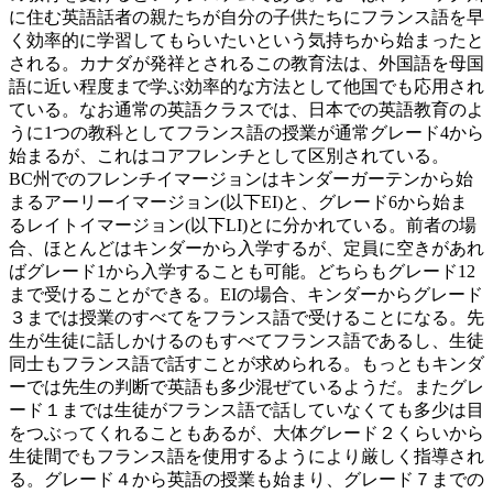
に住む英語話者の親たちが自分の子供たちにフランス語を早
く効率的に学習してもらいたいという気持ちから始まったと
される。カナダが発祥とされるこの教育法は、外国語を母国
語に近い程度まで学ぶ効率的な方法として他国でも応用され
ている。なお通常の英語クラスでは、日本での英語教育のよ
うに1つの教科としてフランス語の授業が通常グレード4から
始まるが、これはコアフレンチとして区別されている。
BC州でのフレンチイマージョンはキンダーガーテンから始
まるアーリーイマージョン(以下EI)と、グレード6から始ま
るレイトイマージョン(以下LI)とに分かれている。前者の場
合、ほとんどはキンダーから入学するが、定員に空きがあれ
ばグレード1から入学することも可能。どちらもグレード12
まで受けることができる。EIの場合、キンダーからグレード
３までは授業のすべてをフランス語で受けることになる。先
生が生徒に話しかけるのもすべてフランス語であるし、生徒
同士もフランス語で話すことが求められる。もっともキンダ
ーでは先生の判断で英語も多少混ぜているようだ。またグレ
ード１までは生徒がフランス語で話していなくても多少は目
をつぶってくれることもあるが、大体グレード２くらいから
生徒間でもフランス語を使用するようにより厳しく指導され
る。グレード４から英語の授業も始まり、グレード７までの