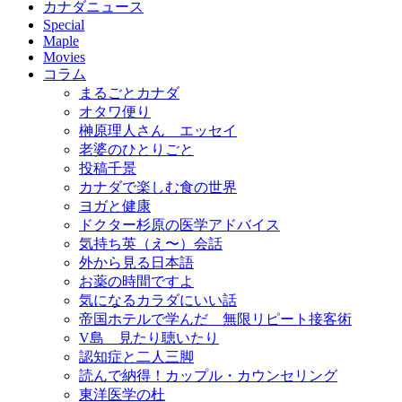
カナダニュース
Special
Maple
Movies
コラム
まるごとカナダ
オタワ便り
榊原理人さん エッセイ
老婆のひとりごと
投稿千景
カナダで楽しむ食の世界
ヨガと健康
ドクター杉原の医学アドバイス
気持ち英（え〜）会話
外から見る日本語
お薬の時間ですよ
気になるカラダにいい話
帝国ホテルで学んだ 無限リピート接客術
V島 見たり聴いたり
認知症と二人三脚
読んで納得！カップル・カウンセリング
東洋医学の杜