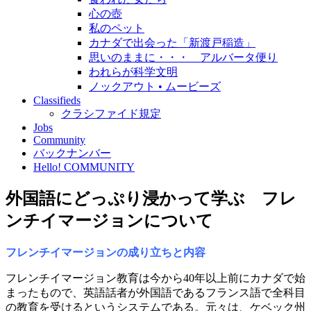
心の壺
私のペット
カナダで出会った「新渡戸稲造」
思いのままに・・・ アルバータ便り
われらが科学文明
ノックアウト • ムービーズ
Classifieds
クラシファイド規定
Jobs
Community
バックナンバー
Hello! COMMUNITY
外国語にどっぷり浸かって学ぶ フレ
ンチイマージョンについて
フレンチイマージョンの成り立ちと内容
フレンチイマージョン教育は今から40年以上前にカナダで始
まったもので、英語話者が外国語であるフランス語で全科目
の教育を受けるというシステムである。元々は、ケベック州