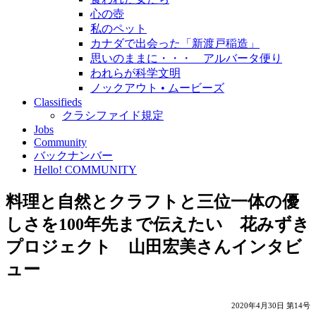
心の壺
私のペット
カナダで出会った「新渡戸稲造」
思いのままに・・・ アルバータ便り
われらが科学文明
ノックアウト • ムービーズ
Classifieds
クラシファイド規定
Jobs
Community
バックナンバー
Hello! COMMUNITY
料理と自然とクラフトと三位一体の優
しさを100年先まで伝えたい 花みずき
プロジェクト 山田宏美さんインタビ
ュー
2020年4月30日 第14号