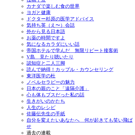
カナダで楽しむ食の世界
ヨガと健康
ドクター杉原の医学アドバイス
気持ち英（え〜）会話
外から見る日本語
お薬の時間ですよ
気になるカラダにいい話
帝国ホテルで学んだ 無限リピート接客術
V島 見たり聴いたり
認知症と二人三脚
読んで納得！カップル・カウンセリング
東洋医学の杜
ノベルセラピーの魅力
日本の親のこと「遠隔介護」
心も体もブスだった私の話
生きがいのかたち
人生のレシピ
佐藤伝先生の手紙
自分を変えたいあなたへ 何が起きても笑い飛ば
せ
過去の連載