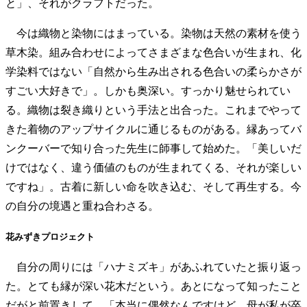
と」、それがクラフトだった。
今は織物と染物にはまっている。染物は天然の素材を使う
草木染。組み合わせによってさまざまな色合いが生まれ、化
学染料ではない「自然から生み出される色合いの柔らかさが
すごい大好きで」。しかも奥深い。すっかり魅せられてい
る。織物は裂き織りという手法と出合った。これまでやって
きた着物のアップサイクルに通じるものがある。縁あってバ
ンクーバーで知り合った先生に師事して始めた。「美しいだ
けではなく、違う価値のものが生まれてくる、それが楽しい
ですね」。古着に新しい命を吹き込む、そして再生する。今
の自分の境遇と重ね合わさる。
花みずきプロジェクト
自分の周りには「ハナミズキ」があふれていたと振り返っ
た。とても縁が深い花木だという。あとになって知ったこと
だがと前置きして、「本当に偶然なんですけど、母が私が卒