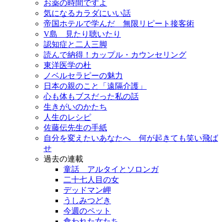
お薬の時間ですよ
気になるカラダにいい話
帝国ホテルで学んだ 無限リピート接客術
V島 見たり聴いたり
認知症と二人三脚
読んで納得！カップル・カウンセリング
東洋医学の杜
ノベルセラピーの魅力
日本の親のこと「遠隔介護」
心も体もブスだった私の話
生きがいのかたち
人生のレシピ
佐藤伝先生の手紙
自分を変えたいあなたへ 何が起きても笑い飛ば
せ
過去の連載
童話 アルタイとソロンガ
二十七人目の女
デッドマン岬
うしみつどき
今週のペット
食われた女たち