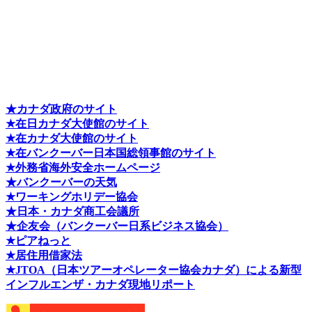
★カナダ政府のサイト
★在日カナダ大使館のサイト
★在カナダ大使館のサイト
★在バンクーバー日本国総領事館のサイト
★外務省海外安全ホームページ
★バンクーバーの天気
★ワーキングホリデー協会
★日本・カナダ商工会議所
★企友会（バンクーバー日系ビジネス協会）
★ピアねっと
★居住用借家法
★J
TOA（日本ツアーオペレーター協会カナダ）による新型
インフルエンザ・カナダ現地リポート