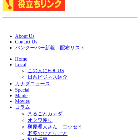
About Us
Contact Us
バンクーバー新報 配布リスト
Home
Local
この人にFOCUS
日系ビジネス紹介
カナダニュース
Special
Maple
Movies
コラム
まるごとカナダ
オタワ便り
榊原理人さん エッセイ
老婆のひとりごと
投稿千景