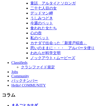
童話 アルタイとソロンガ
二十七人目の女
デッドマン岬
うしみつどき
今週のペット
食われた女たち
心の壺
私のペット
カナダで出会った「新渡戸稲造」
思いのままに・・・ アルバータ便り
われらが科学文明
ノックアウト • ムービーズ
Classifieds
クラシファイド規定
Jobs
Community
バックナンバー
Hello! COMMUNITY
コラム
まるごとカナダ