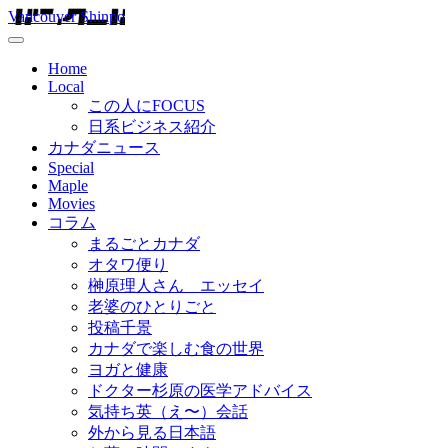
Vancouver Shinpo
Home
Local
この人にFOCUS
日系ビジネス紹介
カナダニュース
Special
Maple
Movies
コラム
まるごとカナダ
オタワ便り
榊原理人さん エッセイ
老婆のひとりごと
投稿千景
カナダで楽しむ食の世界
ヨガと健康
ドクター杉原の医学アドバイス
気持ち英（え〜）会話
外から見る日本語