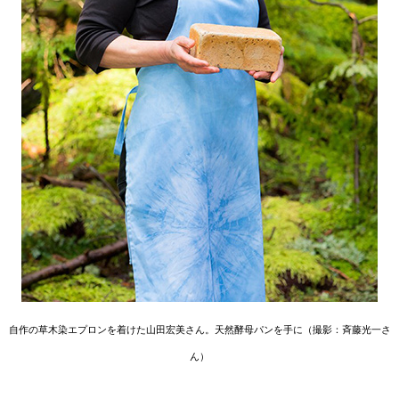
自作の草木染エプロンを着けた山田宏美さん。天然酵母パンを手に（撮影：斉藤光一さ
ん）