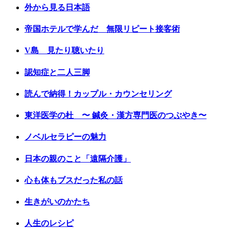
外から見る日本語
帝国ホテルで学んだ 無限リピート接客術
V島 見たり聴いたり
認知症と二人三脚
読んで納得！カップル・カウンセリング
東洋医学の杜 〜 鍼灸・漢方専門医のつぶやき〜
ノベルセラピーの魅力
日本の親のこと「遠隔介護」
心も体もブスだった私の話
生きがいのかたち
人生のレシピ