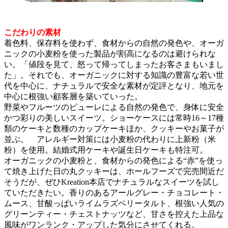
こだわりの素材
着色料、保存料を使わず、食材からの自然の発色や、オーガ
ニックの小麦粉を使った製品が割高になるのは避けられな
い。「値段を見て、怒って帰ってしまったお客さまもいまし
た」。それでも、オーガニックに対する知識の豊富な若い世
代を中心に、ナチュラルで安全な素材が定評となり、地元を
中心に根強い顧客層を築いていった。
野菜やフルーツのピューレによる自然の発色で、身体に安全
かつ彩りの美しいスイーツ。ショーケースには常時16～17種
類のケーキと数種のカップケーキほか、クッキーやお菓子が
並ぶ。 アレルギー対策には小麦粉の代わりに上新粉（米
粉）を使用。結婚式用ケーキや誕生日ケーキも特注可。
オーガニックの小麦粉と、食材からの発色による“赤”を使っ
て焼き上げた日の丸クッキーは、ホールフーズで完売間近だ
そうだが、ぜひKreation本店でナチュラルなスイーツを試し
ていただきたい。香りのあるアールグレー・チョコレート・
ムース、甘酸っぱいライムラズベリータルト、根強い人気の
グリーンティー・チェストナッツなど、甘さを控えた上品な
風味がワンランク・アップした気分にさせてくれる。