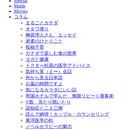
Special
Maple
Movies
コラム
まるごとカナダ
オタワ便り
榊原理人さん エッセイ
老婆のひとりごと
投稿千景
カナダで楽しむ食の世界
ヨガと健康
ドクター杉原の医学アドバイス
気持ち英（え〜）会話
外から見る日本語
お薬の時間ですよ
気になるカラダにいい話
帝国ホテルで学んだ 無限リピート接客術
V島 見たり聴いたり
認知症と二人三脚
読んで納得！カップル・カウンセリング
東洋医学の杜
ノベルセラピーの魅力