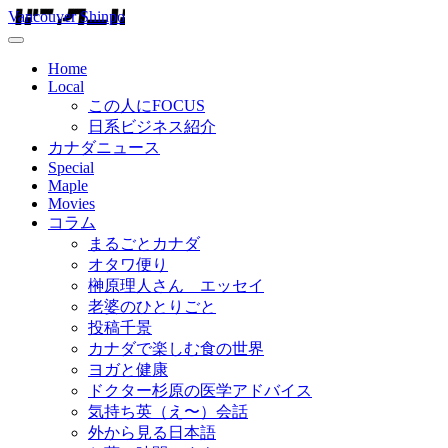
Vancouver Shinpo
Home
Local
この人にFOCUS
日系ビジネス紹介
カナダニュース
Special
Maple
Movies
コラム
まるごとカナダ
オタワ便り
榊原理人さん エッセイ
老婆のひとりごと
投稿千景
カナダで楽しむ食の世界
ヨガと健康
ドクター杉原の医学アドバイス
気持ち英（え〜）会話
外から見る日本語