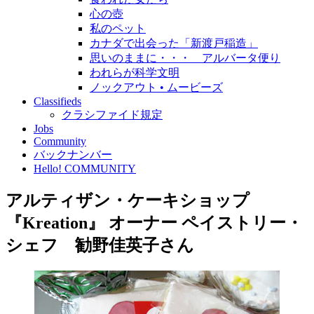
心の壺
私のペット
カナダで出会った「新渡戸稲造」
思いのままに・・・ アルバータ便り
われらが科学文明
ノックアウト • ムービーズ
Classifieds
クラシファイド規定
Jobs
Community
バックナンバー
Hello! COMMUNITY
アルティザン・ケーキショップ
『Kreation』 オーナー ペイストリー・
シェフ 勧野佳英子さん