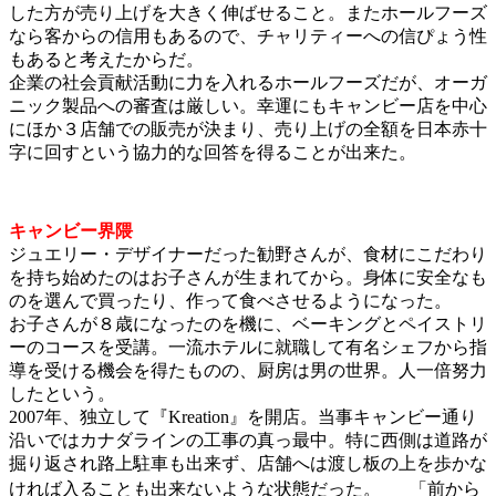
した方が売り上げを大きく伸ばせること。またホールフーズ
なら客からの信用もあるので、チャリティーへの信ぴょう性
もあると考えたからだ。
企業の社会貢献活動に力を入れるホールフーズだが、オーガ
ニック製品への審査は厳しい。幸運にもキャンビー店を中心
にほか３店舗での販売が決まり、売り上げの全額を日本赤十
字に回すという協力的な回答を得ることが出来た。
キャンビー界隈
ジュエリー・デザイナーだった勧野さんが、食材にこだわり
を持ち始めたのはお子さんが生まれてから。身体に安全なも
のを選んで買ったり、作って食べさせるようになった。
お子さんが８歳になったのを機に、ベーキングとペイストリ
ーのコースを受講。一流ホテルに就職して有名シェフから指
導を受ける機会を得たものの、厨房は男の世界。人一倍努力
したという。
2007年、独立して『Kreation』を開店。当事キャンビー通り
沿いではカナダラインの工事の真っ最中。特に西側は道路が
掘り返され路上駐車も出来ず、店舗へは渡し板の上を歩かな
ければ入ることも出来ないような状態だった。 「前から