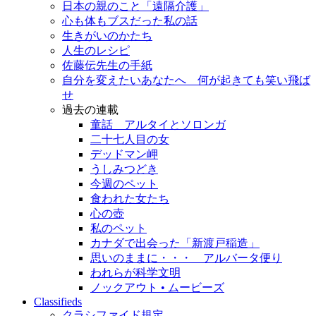
日本の親のこと「遠隔介護」
心も体もブスだった私の話
生きがいのかたち
人生のレシピ
佐藤伝先生の手紙
自分を変えたいあなたへ 何が起きても笑い飛ば
せ
過去の連載
童話 アルタイとソロンガ
二十七人目の女
デッドマン岬
うしみつどき
今週のペット
食われた女たち
心の壺
私のペット
カナダで出会った「新渡戸稲造」
思いのままに・・・ アルバータ便り
われらが科学文明
ノックアウト • ムービーズ
Classifieds
クラシファイド規定