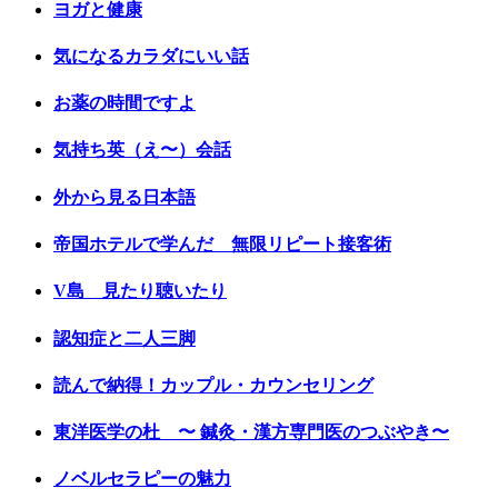
ヨガと健康
気になるカラダにいい話
お薬の時間ですよ
気持ち英（え〜）会話
外から見る日本語
帝国ホテルで学んだ 無限リピート接客術
V島 見たり聴いたり
認知症と二人三脚
読んで納得！カップル・カウンセリング
東洋医学の杜 〜 鍼灸・漢方専門医のつぶやき〜
ノベルセラピーの魅力