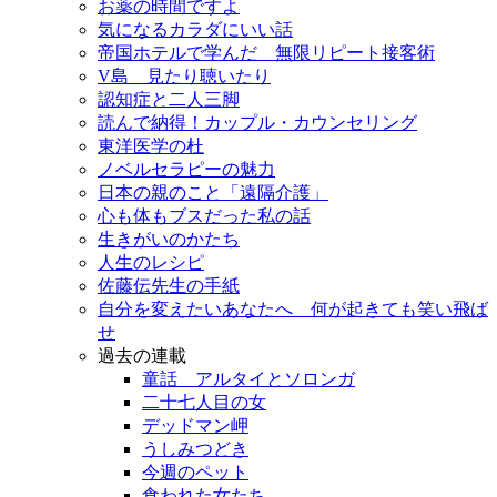
お薬の時間ですよ
気になるカラダにいい話
帝国ホテルで学んだ 無限リピート接客術
V島 見たり聴いたり
認知症と二人三脚
読んで納得！カップル・カウンセリング
東洋医学の杜
ノベルセラピーの魅力
日本の親のこと「遠隔介護」
心も体もブスだった私の話
生きがいのかたち
人生のレシピ
佐藤伝先生の手紙
自分を変えたいあなたへ 何が起きても笑い飛ば
せ
過去の連載
童話 アルタイとソロンガ
二十七人目の女
デッドマン岬
うしみつどき
今週のペット
食われた女たち