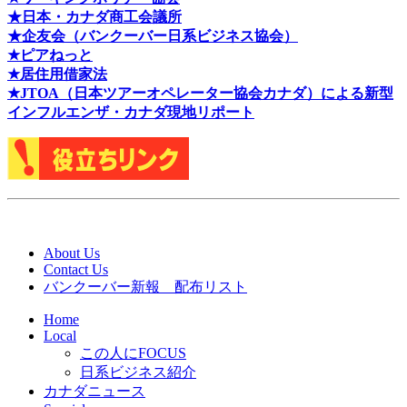
★日本・カナダ商工会議所
★企友会（バンクーバー日系ビジネス協会）
★ピアねっと
★居住用借家法
★J
TOA（日本ツアーオペレーター協会カナダ）による新型
インフルエンザ・カナダ現地リポート
About Us
Contact Us
バンクーバー新報 配布リスト
Home
Local
この人にFOCUS
日系ビジネス紹介
カナダニュース