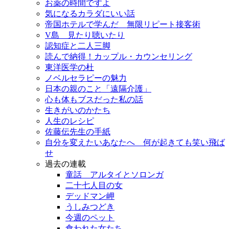
お薬の時間ですよ
気になるカラダにいい話
帝国ホテルで学んだ 無限リピート接客術
V島 見たり聴いたり
認知症と二人三脚
読んで納得！カップル・カウンセリング
東洋医学の杜
ノベルセラピーの魅力
日本の親のこと「遠隔介護」
心も体もブスだった私の話
生きがいのかたち
人生のレシピ
佐藤伝先生の手紙
自分を変えたいあなたへ 何が起きても笑い飛ば
せ
過去の連載
童話 アルタイとソロンガ
二十七人目の女
デッドマン岬
うしみつどき
今週のペット
食われた女たち