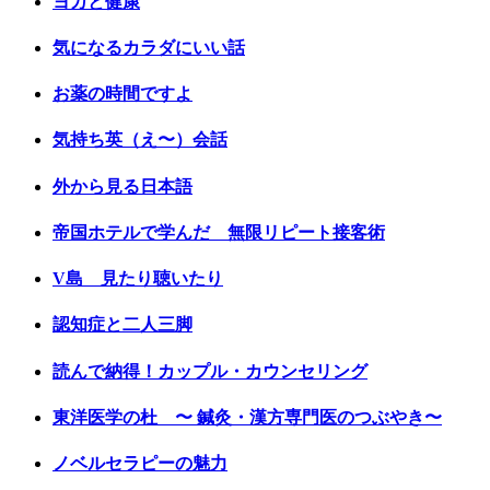
ヨガと健康
気になるカラダにいい話
お薬の時間ですよ
気持ち英（え〜）会話
外から見る日本語
帝国ホテルで学んだ 無限リピート接客術
V島 見たり聴いたり
認知症と二人三脚
読んで納得！カップル・カウンセリング
東洋医学の杜 〜 鍼灸・漢方専門医のつぶやき〜
ノベルセラピーの魅力