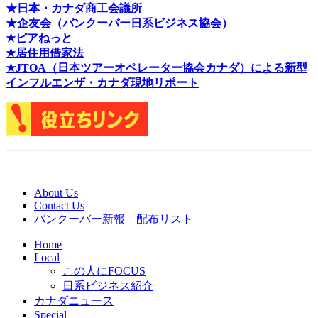
★日本・カナダ商工会議所
★企友会（バンクーバー日系ビジネス協会）
★ピアねっと
★居住用借家法
★J
TOA（日本ツアーオペレーター協会カナダ）による新型
インフルエンザ・カナダ現地リポート
About Us
Contact Us
バンクーバー新報 配布リスト
Home
Local
この人にFOCUS
日系ビジネス紹介
カナダニュース
Special