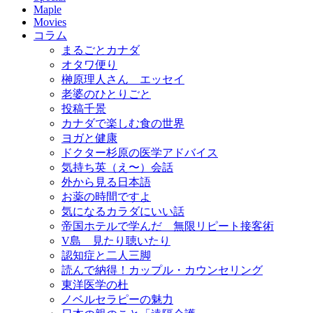
Maple
Movies
コラム
まるごとカナダ
オタワ便り
榊原理人さん エッセイ
老婆のひとりごと
投稿千景
カナダで楽しむ食の世界
ヨガと健康
ドクター杉原の医学アドバイス
気持ち英（え〜）会話
外から見る日本語
お薬の時間ですよ
気になるカラダにいい話
帝国ホテルで学んだ 無限リピート接客術
V島 見たり聴いたり
認知症と二人三脚
読んで納得！カップル・カウンセリング
東洋医学の杜
ノベルセラピーの魅力