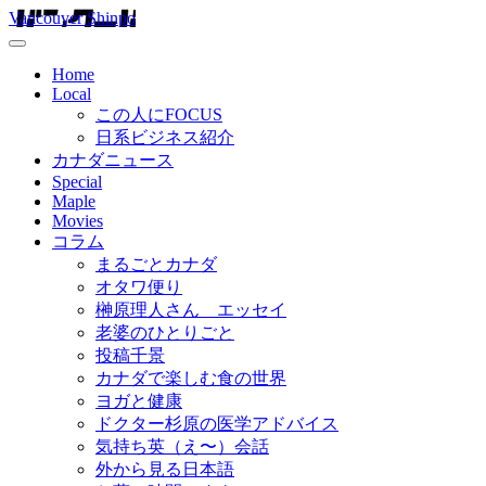
Vancouver Shinpo
Home
Local
この人にFOCUS
日系ビジネス紹介
カナダニュース
Special
Maple
Movies
コラム
まるごとカナダ
オタワ便り
榊原理人さん エッセイ
老婆のひとりごと
投稿千景
カナダで楽しむ食の世界
ヨガと健康
ドクター杉原の医学アドバイス
気持ち英（え〜）会話
外から見る日本語