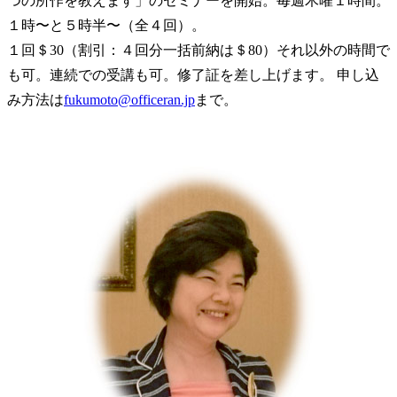
つの所作を教えます」のセミナーを開始。毎週木曜１時間。
１時〜と５時半〜（全４回）。
１回＄30（割引：４回分一括前納は＄80）それ以外の時間で
も可。連続での受講も可。修了証を差し上げます。 申し込
み方法は
fukumoto@officeran.jp
まで。