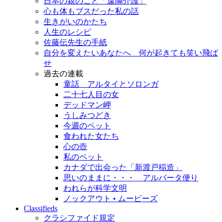
日本の親のこと「遠隔介護」
心も体もブスだった私の話
生きがいのかたち
人生のレシピ
佐藤伝先生の手紙
自分を変えたいあなたへ 何が起きても笑い飛ば
せ
過去の連載
童話 アルタイとソロンガ
二十七人目の女
デッドマン岬
うしみつどき
今週のペット
食われた女たち
心の壺
私のペット
カナダで出会った「新渡戸稲造」
思いのままに・・・ アルバータ便り
われらが科学文明
ノックアウト • ムービーズ
Classifieds
クラシファイド規定