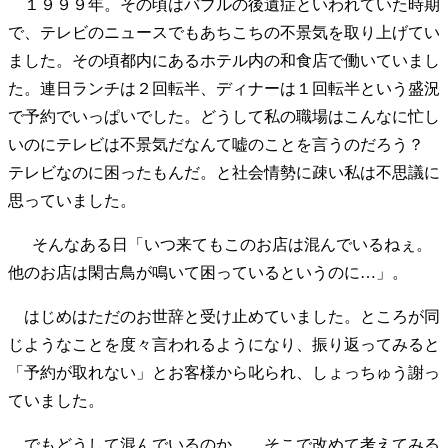
１９９９年。その頃はバブルの後遺症といわれていた時期
で、テレビのニュースでもあちこちの不景気を取り上げてい
ました。その頃都内にあるホテル内の和食店で働いていまし
た。連日ランチは２回転半、ディナーは１回転半という盛況
で予約でいっぱいでした。どうして私の職場はこんなに忙し
いのにテレビは不景気だなんて嘘のことを言うのだろう？
テレビなのに困ったもんだ。と社会情勢に疎い私は不思議に
思っていました。
そんなある日「いつ来てもこのお店は混んでいるねぇ。
他のお店は閑古鳥が鳴いて困っているというのに…」。
はじめはただのお世辞と受け止めていました。ところが同
じようなことを度々言われるようになり、振り返ってみると
「予約が取れない」とお客様から叱られ、しょっちゅう謝っ
ていました。
でもどうして混んでいるのか…。そこで改めて考えてみる