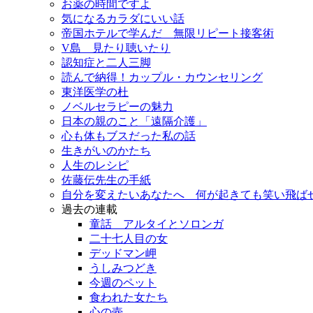
お薬の時間ですよ
気になるカラダにいい話
帝国ホテルで学んだ 無限リピート接客術
V島 見たり聴いたり
認知症と二人三脚
読んで納得！カップル・カウンセリング
東洋医学の杜
ノベルセラピーの魅力
日本の親のこと「遠隔介護」
心も体もブスだった私の話
生きがいのかたち
人生のレシピ
佐藤伝先生の手紙
自分を変えたいあなたへ 何が起きても笑い飛ば
過去の連載
童話 アルタイとソロンガ
二十七人目の女
デッドマン岬
うしみつどき
今週のペット
食われた女たち
心の壺