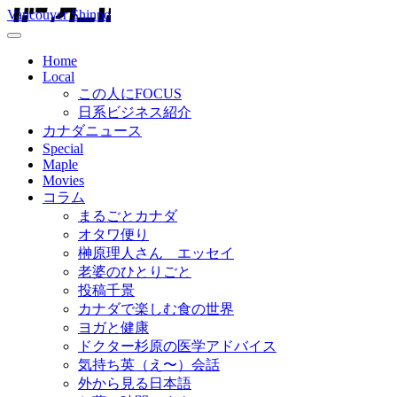
Vancouver Shinpo
Home
Local
この人にFOCUS
日系ビジネス紹介
カナダニュース
Special
Maple
Movies
コラム
まるごとカナダ
オタワ便り
榊原理人さん エッセイ
老婆のひとりごと
投稿千景
カナダで楽しむ食の世界
ヨガと健康
ドクター杉原の医学アドバイス
気持ち英（え〜）会話
外から見る日本語