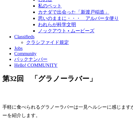
私のペット
カナダで出会った「新渡戸稲造」
思いのままに・・・ アルバータ便り
われらが科学文明
ノックアウト • ムービーズ
Classifieds
クラシファイド規定
Jobs
Community
バックナンバー
Hello! COMMUNITY
第32回 「グラノーラバー」
手軽に食べられるグラノーラバーは一見ヘルシーに感じます
ーを紹介します。