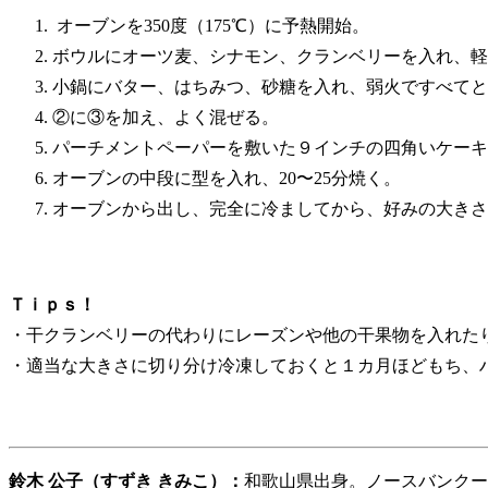
オーブンを350度（175℃）に予熱開始。
ボウルにオーツ麦、シナモン、クランベリーを入れ、
小鍋にバター、はちみつ、砂糖を入れ、弱火ですべて
②に③を加え、よく混ぜる。
パーチメントペーパーを敷いた９インチの四角いケー
オーブンの中段に型を入れ、20〜25分焼く。
オーブンから出し、完全に冷ましてから、好みの大きさ
Ｔｉｐｓ！
・干クランベリーの代わりにレーズンや他の干果物を入れた
・適当な大きさに切り分け冷凍しておくと１カ月ほどもち、
鈴木 公子（すずき きみこ）：
和歌山県出身。ノースバンクー