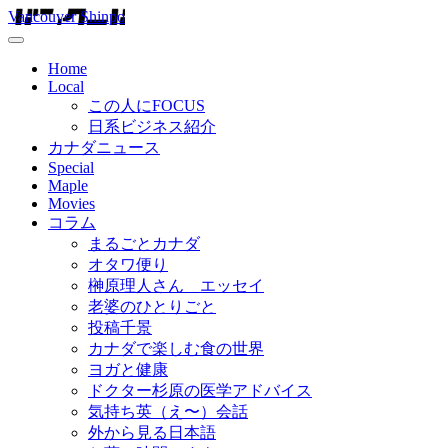
Vancouver Shinpo
Home
Local
この人にFOCUS
日系ビジネス紹介
カナダニュース
Special
Maple
Movies
コラム
まるごとカナダ
オタワ便り
榊原理人さん エッセイ
老婆のひとりごと
投稿千景
カナダで楽しむ食の世界
ヨガと健康
ドクター杉原の医学アドバイス
気持ち英（え〜）会話
外から見る日本語