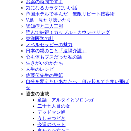
お薬の時間ですよ
気になるカラダにいい話
帝国ホテルで学んだ 無限リピート接客術
V島 見たり聴いたり
認知症と二人三脚
読んで納得！カップル・カウンセリング
東洋医学の杜
ノベルセラピーの魅力
日本の親のこと「遠隔介護」
心も体もブスだった私の話
生きがいのかたち
人生のレシピ
佐藤伝先生の手紙
自分を変えたいあなたへ 何が起きても笑い飛ば
せ
過去の連載
童話 アルタイとソロンガ
二十七人目の女
デッドマン岬
うしみつどき
今週のペット
食われた女たち