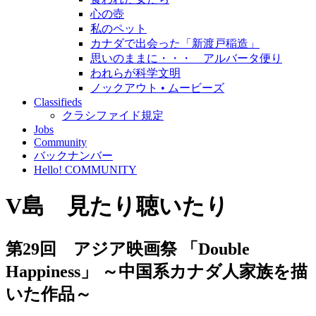
心の壺
私のペット
カナダで出会った「新渡戸稲造」
思いのままに・・・ アルバータ便り
われらが科学文明
ノックアウト • ムービーズ
Classifieds
クラシファイド規定
Jobs
Community
バックナンバー
Hello! COMMUNITY
V島 見たり聴いたり
第29回 アジア映画祭 「Double
Happiness」 ～中国系カナダ人家族を描
いた作品～