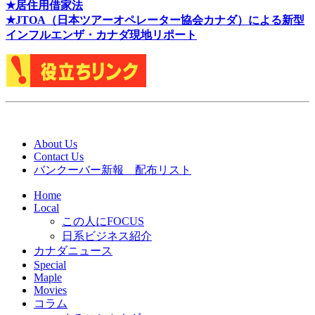
★居住用借家法
★J
TOA（日本ツアーオペレーター協会カナダ）による新型
インフルエンザ・カナダ現地リポート
About Us
Contact Us
バンクーバー新報 配布リスト
Home
Local
この人にFOCUS
日系ビジネス紹介
カナダニュース
Special
Maple
Movies
コラム