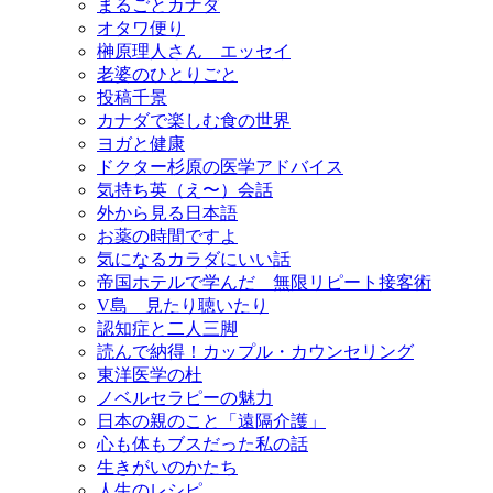
まるごとカナダ
オタワ便り
榊原理人さん エッセイ
老婆のひとりごと
投稿千景
カナダで楽しむ食の世界
ヨガと健康
ドクター杉原の医学アドバイス
気持ち英（え〜）会話
外から見る日本語
お薬の時間ですよ
気になるカラダにいい話
帝国ホテルで学んだ 無限リピート接客術
V島 見たり聴いたり
認知症と二人三脚
読んで納得！カップル・カウンセリング
東洋医学の杜
ノベルセラピーの魅力
日本の親のこと「遠隔介護」
心も体もブスだった私の話
生きがいのかたち
人生のレシピ