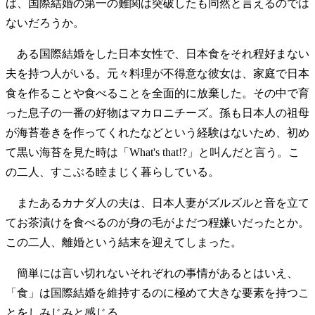
ば、国際結婚の第一の難関は突破したも同然と言えるのでは
ないだろうか。
ある国際結婚をした日本女性で、日本食をそれ程好まない
夫を持つ人がいる。元々料理が不得意な彼女は、家庭で日本
食を作ることや食べることを全面的に放棄した。その中で育
った息子の一番の好物はマカロニチーズ。孫も日本人の祖母
が海苔巻きを作ってくれたなどという経験はないため、初め
て黒い海苔を見た時は「What's that!?」と叫んだと言う。こ
の二人、すこぶる睦まじく暮らしている。
またあるカナダ人の夫は、日本人妻がズルズルと音を立て
てお茶漬けを食べるのが身の毛がよだつ程嫌いだったとか。
この二人、離婚という結末を迎えてしまった。
簡単には言い切れないそれぞれの事情があるとはいえ、
「食」は国際結婚を維持するのに極めて大きな要素を持つこ
とをしみじみと感じる。