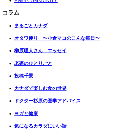
Hello! COMMUNITY
コラム
まるごとカナダ
オタワ便り 〜小倉マコのこんな毎日〜
榊原理人さん エッセイ
老婆のひとりごと
投稿千景
カナダで楽しむ食の世界
ドクター杉原の医学アドバイス
ヨガと健康
気になるカラダにいい話