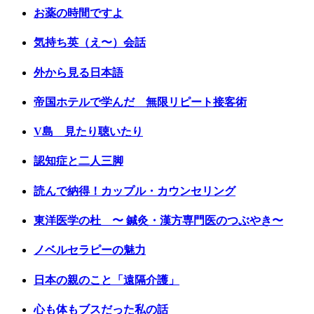
お薬の時間ですよ
気持ち英（え〜）会話
外から見る日本語
帝国ホテルで学んだ 無限リピート接客術
V島 見たり聴いたり
認知症と二人三脚
読んで納得！カップル・カウンセリング
東洋医学の杜 〜 鍼灸・漢方専門医のつぶやき〜
ノベルセラピーの魅力
日本の親のこと「遠隔介護」
心も体もブスだった私の話