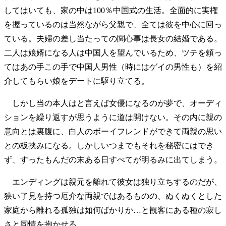
してはいても、家の中は100％中国式の生活。全面的に実権
を握っているのは当然ながら父親で、全ては彼を中心に回っ
ている。夫婦の差し当たっての関心事は長女の結婚である。
二人は娘婿になる人は中国人を望んでいるため、ツテを頼っ
てはあの手この手で中国人男性（時にはゲイの男性も）を紹
介してもらい娘をデートに駆り立てる。
しかし当の本人はと言えば女優になるのが夢で、オーディ
ションを繰り返すが思うように道は開けない。その内に親の
意向とは裏腹に、白人のボーイフレンドができて両親の思い
との板挟みになる。しかしいつまでもそれを秘密にはでき
ず、すったもんだの末ある日すべてが明るみに出てしまう。
エンディングは親元を離れて彼女は独り立ちするのだが、
狭い了見を持つ厄介な両親ではあるものの、ぬくぬくとした
家庭から離れる孤独は如何ばかりか…と観客にある種の寂し
さと同情を抱かせる。