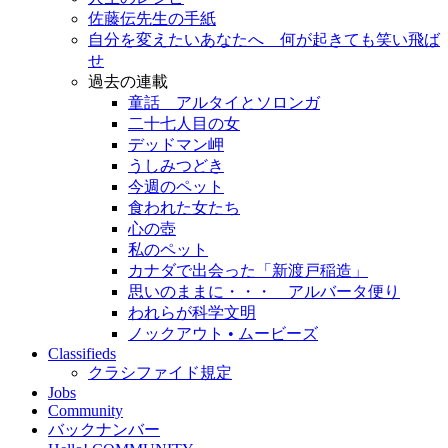
佐藤伝先生の手紙
自分を変えたいあなたへ 何が起きても笑い飛ば
せ
過去の連載
童話 アルタイとソロンガ
二十七人目の女
デッドマン岬
うしみつどき
今週のペット
食われた女たち
心の壺
私のペット
カナダで出会った「新渡戸稲造」
思いのままに・・・ アルバータ便り
われらが科学文明
ノックアウト • ムービーズ
Classifieds
クラシファイド規定
Jobs
Community
バックナンバー