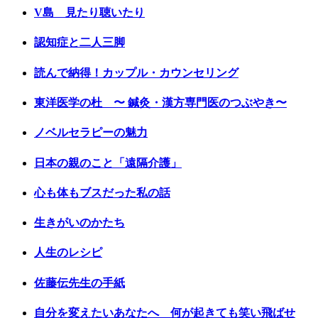
V島 見たり聴いたり
認知症と二人三脚
読んで納得！カップル・カウンセリング
東洋医学の杜 〜 鍼灸・漢方専門医のつぶやき〜
ノベルセラピーの魅力
日本の親のこと「遠隔介護」
心も体もブスだった私の話
生きがいのかたち
人生のレシピ
佐藤伝先生の手紙
自分を変えたいあなたへ 何が起きても笑い飛ばせ