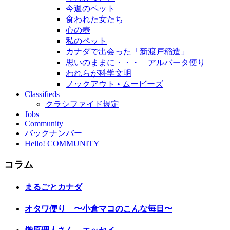
今週のペット
食われた女たち
心の壺
私のペット
カナダで出会った「新渡戸稲造」
思いのままに・・・ アルバータ便り
われらが科学文明
ノックアウト • ムービーズ
Classifieds
クラシファイド規定
Jobs
Community
バックナンバー
Hello! COMMUNITY
コラム
まるごとカナダ
オタワ便り 〜小倉マコのこんな毎日〜