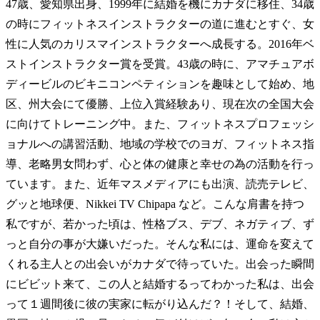
47歳、愛知県出身、1999年に結婚を機にカナダに移住、34歳
の時にフィットネスインストラクターの道に進むとすぐ、女
性に人気のカリスマインストラクターへ成長する。2016年ベ
ストインストラクター賞を受賞。43歳の時に、アマチュアボ
ディービルのビキニコンペティションを趣味として始め、地
区、州大会にて優勝、上位入賞経験あり、現在次の全国大会
に向けてトレーニング中。また、フィットネスプロフェッシ
ョナルへの講習活動、地域の学校でのヨガ、フィットネス指
導、老略男女問わず、心と体の健康と幸せの為の活動を行っ
ています。また、近年マスメディアにも出演、読売テレビ、
グッと地球便、Nikkei TV Chipapa など。こんな肩書を持つ
私ですが、若かった頃は、性格ブス、デブ、ネガティブ、ず
っと自分の事が大嫌いだった。そんな私には、運命を変えて
くれる主人との出会いがカナダで待っていた。出会った瞬間
にビビット来て、この人と結婚するってわかった私は、出会
って１週間後に彼の実家に転がり込んだ？！そして、結婚、