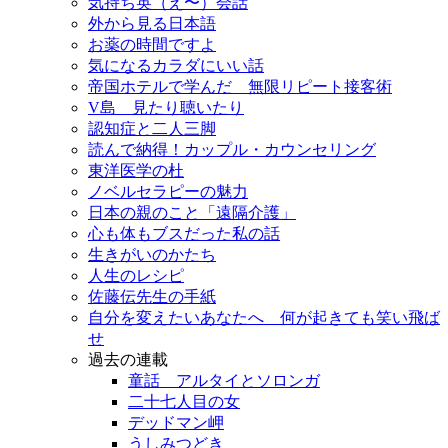
気持ち英（え〜）会話
外から見る日本語
お薬の時間ですよ
気になるカラダにいい話
帝国ホテルで学んだ 無限リピート接客術
V島 見たり聴いたり
認知症と二人三脚
読んで納得！カップル・カウンセリング
東洋医学の杜
ノベルセラピーの魅力
日本の親のこと「遠隔介護」
心も体もブスだった私の話
生きがいのかたち
人生のレシピ
佐藤伝先生の手紙
自分を変えたいあなたへ 何が起きても笑い飛ば
せ
過去の連載
童話 アルタイとソロンガ
二十七人目の女
デッドマン岬
うしみつどき