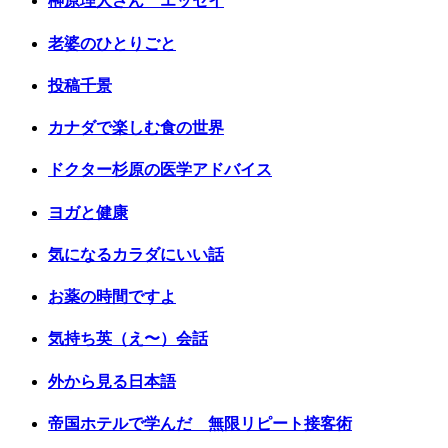
榊原理人さん エッセイ
老婆のひとりごと
投稿千景
カナダで楽しむ食の世界
ドクター杉原の医学アドバイス
ヨガと健康
気になるカラダにいい話
お薬の時間ですよ
気持ち英（え〜）会話
外から見る日本語
帝国ホテルで学んだ 無限リピート接客術