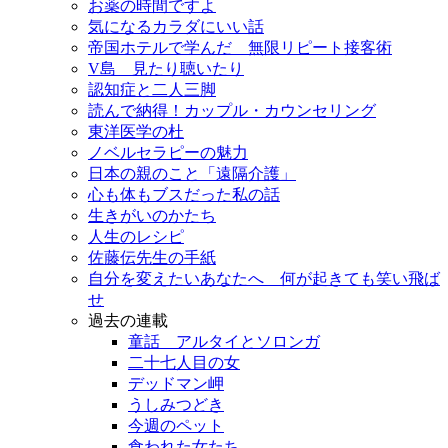
お薬の時間ですよ
気になるカラダにいい話
帝国ホテルで学んだ 無限リピート接客術
V島 見たり聴いたり
認知症と二人三脚
読んで納得！カップル・カウンセリング
東洋医学の杜
ノベルセラピーの魅力
日本の親のこと「遠隔介護」
心も体もブスだった私の話
生きがいのかたち
人生のレシピ
佐藤伝先生の手紙
自分を変えたいあなたへ 何が起きても笑い飛ば
せ
過去の連載
童話 アルタイとソロンガ
二十七人目の女
デッドマン岬
うしみつどき
今週のペット
食われた女たち