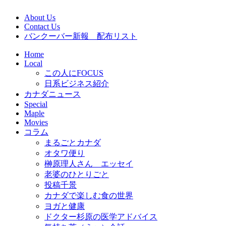
About Us
Contact Us
バンクーバー新報 配布リスト
Home
Local
この人にFOCUS
日系ビジネス紹介
カナダニュース
Special
Maple
Movies
コラム
まるごとカナダ
オタワ便り
榊原理人さん エッセイ
老婆のひとりごと
投稿千景
カナダで楽しむ食の世界
ヨガと健康
ドクター杉原の医学アドバイス