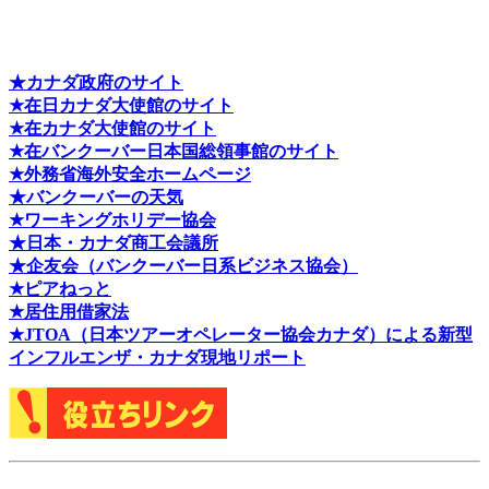
★カナダ政府のサイト
★在日カナダ大使館のサイト
★在カナダ大使館のサイト
★在バンクーバー日本国総領事館のサイト
★外務省海外安全ホームページ
★バンクーバーの天気
★ワーキングホリデー協会
★日本・カナダ商工会議所
★企友会（バンクーバー日系ビジネス協会）
★ピアねっと
★居住用借家法
★J
TOA（日本ツアーオペレーター協会カナダ）による新型
インフルエンザ・カナダ現地リポート