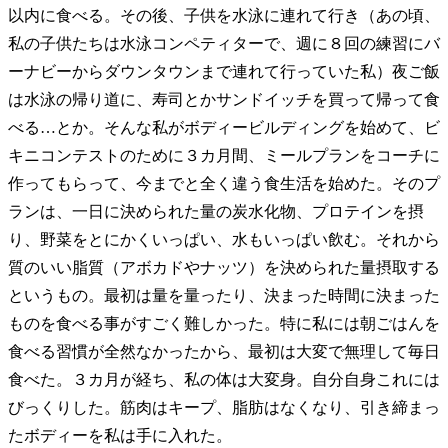
以内に食べる。その後、子供を水泳に連れて行き（あの頃、
私の子供たちは水泳コンペティターで、週に８回の練習にバ
ーナビーからダウンタウンまで連れて行っていた私）夜ご飯
は水泳の帰り道に、寿司とかサンドイッチを買って帰って食
べる…とか。そんな私がボディービルディングを始めて、ビ
キニコンテストのために３カ月間、ミールプランをコーチに
作ってもらって、今までと全く違う食生活を始めた。そのプ
ランは、一日に決められた量の炭水化物、プロテインを摂
り、野菜をとにかくいっぱい、水もいっぱい飲む。それから
質のいい脂質（アボカドやナッツ）を決められた量摂取する
というもの。最初は量を量ったり、決まった時間に決まった
ものを食べる事がすごく難しかった。特に私には朝ごはんを
食べる習慣が全然なかったから、最初は大変で無理して毎日
食べた。３カ月が経ち、私の体は大変身。自分自身これには
びっくりした。筋肉はキープ、脂肪はなくなり、引き締まっ
たボディーを私は手に入れた。