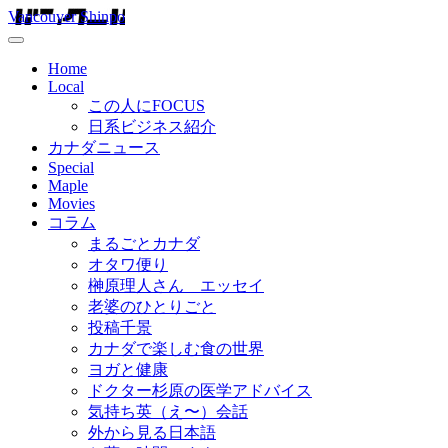
Vancouver Shinpo
Home
Local
この人にFOCUS
日系ビジネス紹介
カナダニュース
Special
Maple
Movies
コラム
まるごとカナダ
オタワ便り
榊原理人さん エッセイ
老婆のひとりごと
投稿千景
カナダで楽しむ食の世界
ヨガと健康
ドクター杉原の医学アドバイス
気持ち英（え〜）会話
外から見る日本語