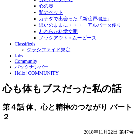
心の壺
私のペット
カナダで出会った「新渡戸稲造」
思いのままに・・・ アルバータ便り
われらが科学文明
ノックアウト • ムービーズ
Classifieds
クラシファイド規定
Jobs
Community
バックナンバー
Hello! COMMUNITY
心も体もブスだった私の話
第４話 体、心と精神のつながり パート
２
2018年11月22日 第47号