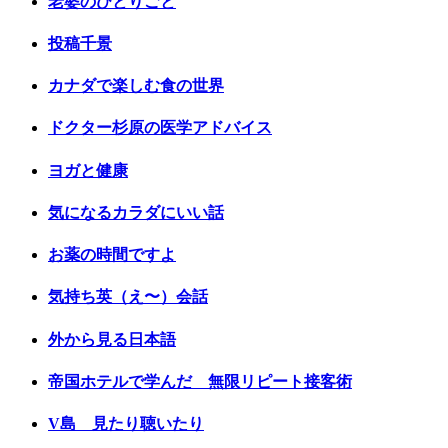
老婆のひとりごと
投稿千景
カナダで楽しむ食の世界
ドクター杉原の医学アドバイス
ヨガと健康
気になるカラダにいい話
お薬の時間ですよ
気持ち英（え〜）会話
外から見る日本語
帝国ホテルで学んだ 無限リピート接客術
V島 見たり聴いたり