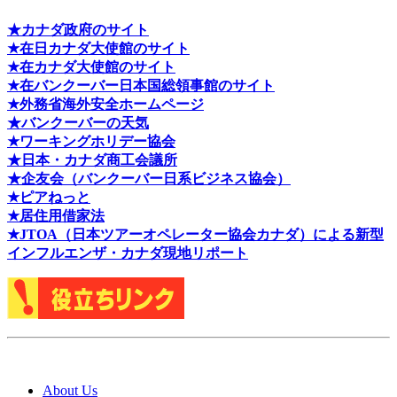
★カナダ政府のサイト
★在日カナダ大使館のサイト
★在カナダ大使館のサイト
★在バンクーバー日本国総領事館のサイト
★外務省海外安全ホームページ
★バンクーバーの天気
★ワーキングホリデー協会
★日本・カナダ商工会議所
★企友会（バンクーバー日系ビジネス協会）
★ピアねっと
★居住用借家法
★J
TOA（日本ツアーオペレーター協会カナダ）による新型
インフルエンザ・カナダ現地リポート
About Us