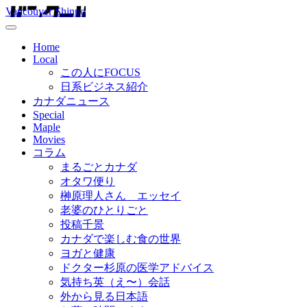
Vancouver Shinpo
Home
Local
この人にFOCUS
日系ビジネス紹介
カナダニュース
Special
Maple
Movies
コラム
まるごとカナダ
オタワ便り
榊原理人さん エッセイ
老婆のひとりごと
投稿千景
カナダで楽しむ食の世界
ヨガと健康
ドクター杉原の医学アドバイス
気持ち英（え〜）会話
外から見る日本語