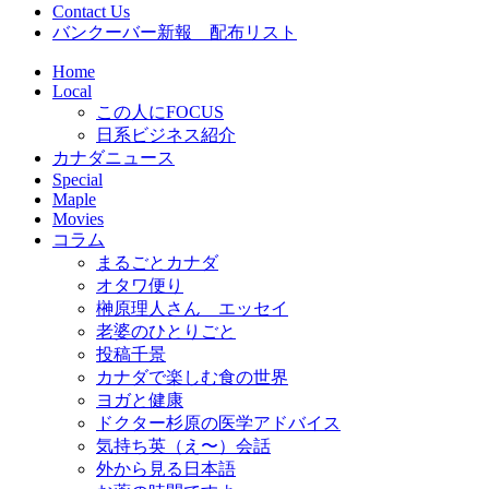
Contact Us
バンクーバー新報 配布リスト
Home
Local
この人にFOCUS
日系ビジネス紹介
カナダニュース
Special
Maple
Movies
コラム
まるごとカナダ
オタワ便り
榊原理人さん エッセイ
老婆のひとりごと
投稿千景
カナダで楽しむ食の世界
ヨガと健康
ドクター杉原の医学アドバイス
気持ち英（え〜）会話
外から見る日本語