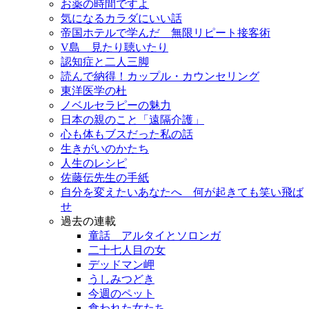
お薬の時間ですよ
気になるカラダにいい話
帝国ホテルで学んだ 無限リピート接客術
V島 見たり聴いたり
認知症と二人三脚
読んで納得！カップル・カウンセリング
東洋医学の杜
ノベルセラピーの魅力
日本の親のこと「遠隔介護」
心も体もブスだった私の話
生きがいのかたち
人生のレシピ
佐藤伝先生の手紙
自分を変えたいあなたへ 何が起きても笑い飛ば
せ
過去の連載
童話 アルタイとソロンガ
二十七人目の女
デッドマン岬
うしみつどき
今週のペット
食われた女たち