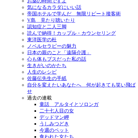
お薬の時間ですよ
気になるカラダにいい話
帝国ホテルで学んだ 無限リピート接客術
V島 見たり聴いたり
認知症と二人三脚
読んで納得！カップル・カウンセリング
東洋医学の杜
ノベルセラピーの魅力
日本の親のこと「遠隔介護」
心も体もブスだった私の話
生きがいのかたち
人生のレシピ
佐藤伝先生の手紙
自分を変えたいあなたへ 何が起きても笑い飛ば
せ
過去の連載
童話 アルタイとソロンガ
二十七人目の女
デッドマン岬
うしみつどき
今週のペット
食われた女たち