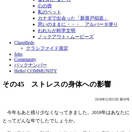
心の壺
私のペット
カナダで出会った「新渡戸稲造」
思いのままに・・・ アルバータ便り
われらが科学文明
ノックアウト • ムービーズ
Classifieds
クラシファイド規定
Jobs
Community
バックナンバー
Hello! COMMUNITY
その45 ストレスの身体への影響
2018年12月13日 第50号
今年もあと残り少なくなってきました。2018年はあなたに
とってどんな年でしたでしょうか。