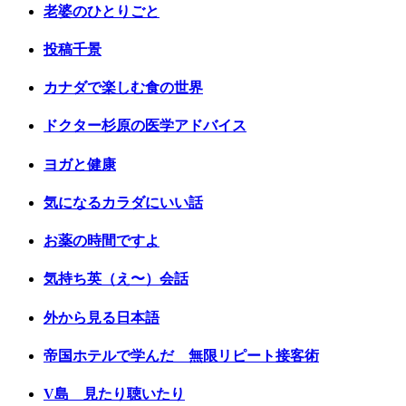
老婆のひとりごと
投稿千景
カナダで楽しむ食の世界
ドクター杉原の医学アドバイス
ヨガと健康
気になるカラダにいい話
お薬の時間ですよ
気持ち英（え〜）会話
外から見る日本語
帝国ホテルで学んだ 無限リピート接客術
V島 見たり聴いたり