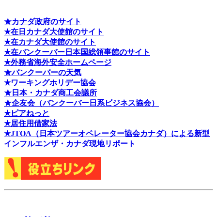
★カナダ政府のサイト
★在日カナダ大使館のサイト
★在カナダ大使館のサイト
★在バンクーバー日本国総領事館のサイト
★外務省海外安全ホームページ
★バンクーバーの天気
★ワーキングホリデー協会
★日本・カナダ商工会議所
★企友会（バンクーバー日系ビジネス協会）
★ピアねっと
★居住用借家法
★J
TOA（日本ツアーオペレーター協会カナダ）による新型
インフルエンザ・カナダ現地リポート