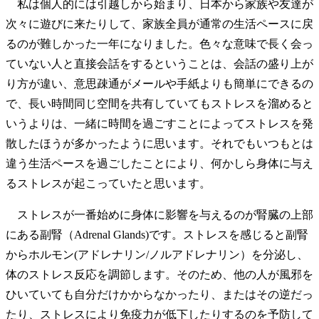
私は個人的には引越しから始まり、日本から家族や友達が
次々に遊びに来たりして、家族全員が通常の生活ペースに戻
るのが難しかった一年になりました。色々な意味で長く会っ
ていない人と直接会話をするということは、会話の盛り上が
り方が違い、意思疎通がメールや手紙よりも簡単にできるの
で、長い時間同じ空間を共有していてもストレスを溜めると
いうよりは、一緒に時間を過ごすことによってストレスを発
散したほうが多かったように思います。それでもいつもとは
違う生活ペースを過ごしたことにより、何かしら身体に与え
るストレスが起こっていたと思います。
ストレスが一番始めに身体に影響を与えるのが腎臓の上部
にある副腎（Adrenal Glands)です。ストレスを感じると副腎
からホルモン(アドレナリン/ノルアドレナリン）を分泌し、
体のストレス反応を調節します。そのため、他の人が風邪を
ひいていても自分だけかからなかったり、またはその逆だっ
たり、ストレスにより免疫力が低下したりするのを予防して