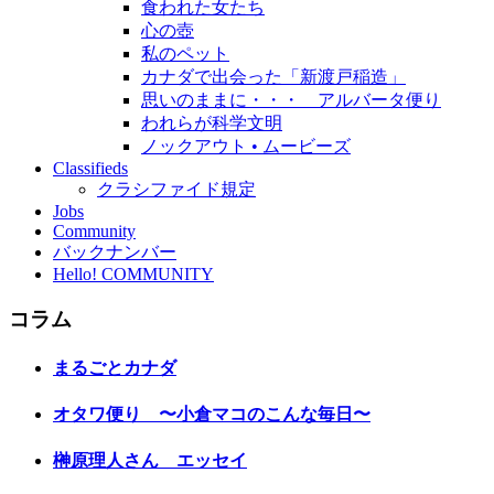
食われた女たち
心の壺
私のペット
カナダで出会った「新渡戸稲造」
思いのままに・・・ アルバータ便り
われらが科学文明
ノックアウト • ムービーズ
Classifieds
クラシファイド規定
Jobs
Community
バックナンバー
Hello! COMMUNITY
コラム
まるごとカナダ
オタワ便り 〜小倉マコのこんな毎日〜
榊原理人さん エッセイ