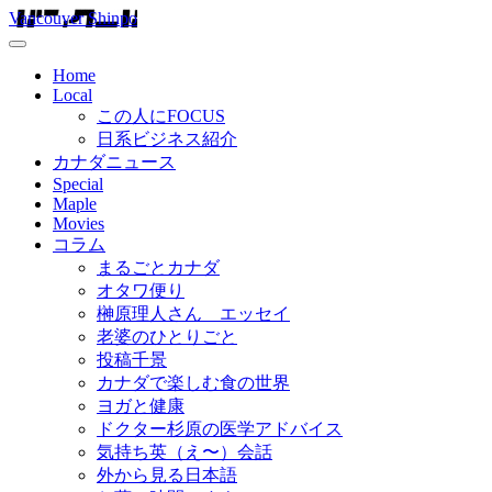
Vancouver Shinpo
Home
Local
この人にFOCUS
日系ビジネス紹介
カナダニュース
Special
Maple
Movies
コラム
まるごとカナダ
オタワ便り
榊原理人さん エッセイ
老婆のひとりごと
投稿千景
カナダで楽しむ食の世界
ヨガと健康
ドクター杉原の医学アドバイス
気持ち英（え〜）会話
外から見る日本語