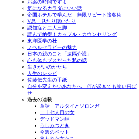
お薬の時間ですよ
気になるカラダにいい話
帝国ホテルで学んだ 無限リピート接客術
V島 見たり聴いたり
認知症と二人三脚
読んで納得！カップル・カウンセリング
東洋医学の杜
ノベルセラピーの魅力
日本の親のこと「遠隔介護」
心も体もブスだった私の話
生きがいのかたち
人生のレシピ
佐藤伝先生の手紙
自分を変えたいあなたへ 何が起きても笑い飛ば
せ
過去の連載
童話 アルタイとソロンガ
二十七人目の女
デッドマン岬
うしみつどき
今週のペット
食われた女たち