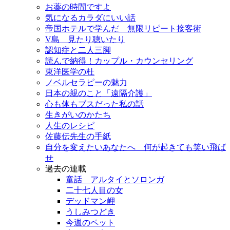
お薬の時間ですよ
気になるカラダにいい話
帝国ホテルで学んだ 無限リピート接客術
V島 見たり聴いたり
認知症と二人三脚
読んで納得！カップル・カウンセリング
東洋医学の杜
ノベルセラピーの魅力
日本の親のこと「遠隔介護」
心も体もブスだった私の話
生きがいのかたち
人生のレシピ
佐藤伝先生の手紙
自分を変えたいあなたへ 何が起きても笑い飛ば
せ
過去の連載
童話 アルタイとソロンガ
二十七人目の女
デッドマン岬
うしみつどき
今週のペット