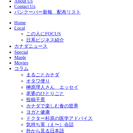
About Us
Contact Us
バンクーバー新報 配布リスト
Home
Local
この人にFOCUS
日系ビジネス紹介
カナダニュース
Special
Maple
Movies
コラム
まるごとカナダ
オタワ便り
榊原理人さん エッセイ
老婆のひとりごと
投稿千景
カナダで楽しむ食の世界
ヨガと健康
ドクター杉原の医学アドバイス
気持ち英（え〜）会話
外から見る日本語