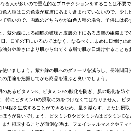
肌が黒くなる人が多いので重点的なプロテクションをすることは不
白色人種はこの色素が皮膚にあまり含まれていないので、少し
べて強いので、両親のどちらかが白色人種の場合、子供には
、紫外線による細胞の破壊と皮膚の下にある皮膚の組織まで
、一日、日光の下にいるのではなく、なるべくこまめに日焼け止
る油分や暑さにより肌から出てくる脂で肌が日焼けすることも
使いましょう。紫外線の肌へのダメージを減らし、長時間日
れの用途を把握してから商品を選ぶと良いでしょう。
のあるビタミンE、ビタミンEの酸化を防ぎ、肌の退化を防ぐ
は、特にビタミンDの摂取に気をつけなくてはなりません。ビタ
の1/4程を生成することができるため、量を減らす、または摂
たほうが良いでしょう。ビタミンDやビタミンAはビタミンCな
。また摂取することが面倒な時は、フェイシャルマスクやティ