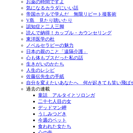
お薬の時間ですよ
気になるカラダにいい話
帝国ホテルで学んだ 無限リピート接客術
V島 見たり聴いたり
認知症と二人三脚
読んで納得！カップル・カウンセリング
東洋医学の杜
ノベルセラピーの魅力
日本の親のこと「遠隔介護」
心も体もブスだった私の話
生きがいのかたち
人生のレシピ
佐藤伝先生の手紙
自分を変えたいあなたへ 何が起きても笑い飛ば
過去の連載
童話 アルタイとソロンガ
二十七人目の女
デッドマン岬
うしみつどき
今週のペット
食われた女たち
心の壺