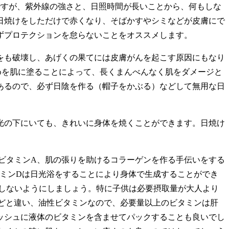
要ですが、紫外線の強さと、日照時間が長いことから、何もしな
日焼けをしただけで赤くなり、そばかすやシミなどが皮膚にで
必ずプロテクションを怠らないことをオススメします。
をも破壊し、あげくの果てには皮膚がんを起こす原因にもなり
めを肌に塗ることによって、長くまんべんなく肌をダメージと
あるので、必ず日陰を作る（帽子をかぶる）などして無用な日
光の下にいても、きれいに身体を焼くことができます。日焼け
ビタミンA、肌の張りを助けるコラーゲンを作る手伝いをする
ミンDは日光浴をすることにより身体で生成することができ
取しないようにしましょう。特に子供は必要摂取量が大人より
どと違い、油性ビタミンなので、必要量以上のビタミンは肝
ッシュに液体のビタミンを含ませてパックすることも良いでし