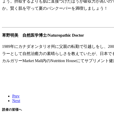
ょう。摂取するよりも肌に直接つけたほうが吸収力が高いの
か。賢く肌を守って夏のバンクーバーを満喫しましょう！
草野明美 自然医学博士/Naturopathic Doctor
1989年にカナダオンタリオ州に父親の転勤で引越しをし、2002年にトロン
ラーとして自然治癒力の素晴らしさを教えていたが、日本でも
カルガリーMarket Mall内のNutrition Houseに
Prev
Next
読者の皆様へ