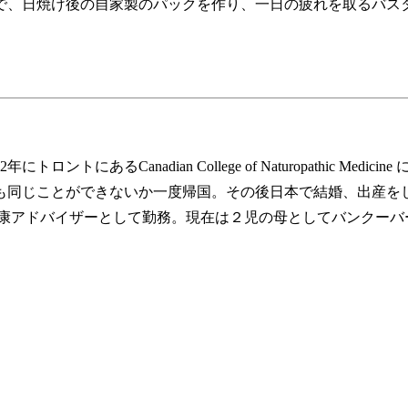
で、日焼け後の自家製のパックを作り、一日の疲れを取るバス
トにあるCanadian College of Naturopathic M
同じことができないか一度帰国。その後日本で結婚、出産をし2
てサプリメント健康アドバイザーとして勤務。現在は２児の母としてバンクー