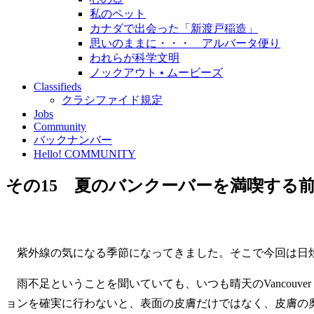
私のペット
カナダで出会った「新渡戸稲造」
思いのままに・・・ アルバータ便り
われらが科学文明
ノックアウト • ムービーズ
Classifieds
クラシファイド規定
Jobs
Community
バックナンバー
Hello! COMMUNITY
その15 夏のバンクーバーを満喫する
紫外線の気になる季節になってきました。そこで今回は日
雨不足ということを聞いていても、いつも晴天のVancouv
ョンを確実に行わないと、表面の皮膚だけではなく、皮膚の