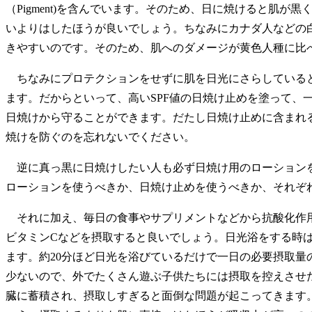
（Pigment)を含んでいます。そのため、日に焼けると
いよりはしたほうが良いでしょう。ちなみにカナダ人などの
きやすいのです。そのため、肌へのダメージが黄色人種に比
ちなみにプロテクションをせずに肌を日光にさらしていると
ます。だからといって、高いSPF値の日焼け止めを塗って
日焼けから守ることができます。だたし日焼け止めに含まれ
焼けを防ぐのを忘れないでください。
逆に真っ黒に日焼けしたい人も必ず日焼け用のローションを
ローションを使うべきか、日焼け止めを使うべきか、それぞ
それに加え、毎日の食事やサプリメントなどから抗酸化作用
ビタミンCなどを摂取すると良いでしょう。日光浴をする時
ます。約20分ほど日光を浴びているだけで一日の必要摂取量
少ないので、外でたくさん遊ぶ子供たちには摂取を控えさせ
臓に蓄積され、摂取しすぎると面倒な問題が起こってきます