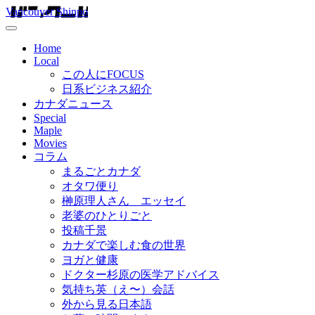
Vancouver Shinpo
Home
Local
この人にFOCUS
日系ビジネス紹介
カナダニュース
Special
Maple
Movies
コラム
まるごとカナダ
オタワ便り
榊原理人さん エッセイ
老婆のひとりごと
投稿千景
カナダで楽しむ食の世界
ヨガと健康
ドクター杉原の医学アドバイス
気持ち英（え〜）会話
外から見る日本語