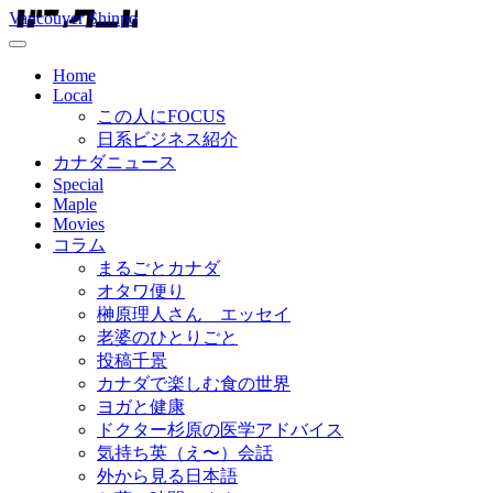
Vancouver Shinpo
Home
Local
この人にFOCUS
日系ビジネス紹介
カナダニュース
Special
Maple
Movies
コラム
まるごとカナダ
オタワ便り
榊原理人さん エッセイ
老婆のひとりごと
投稿千景
カナダで楽しむ食の世界
ヨガと健康
ドクター杉原の医学アドバイス
気持ち英（え〜）会話
外から見る日本語