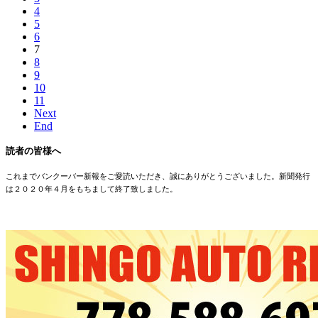
4
5
6
7
8
9
10
11
Next
End
読者の皆様へ
これまでバンクーバー新報をご愛読いただき、誠にありがとうございました。新聞発行
は２０２０年４月をもちまして終了致しました。