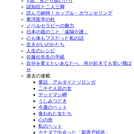
V島 見たり聴いたり
認知症と二人三脚
読んで納得！カップル・カウンセリング
東洋医学の杜
ノベルセラピーの魅力
日本の親のこと「遠隔介護」
心も体もブスだった私の話
生きがいのかたち
人生のレシピ
佐藤伝先生の手紙
自分を変えたいあなたへ 何が起きても笑い飛ば
せ
過去の連載
童話 アルタイとソロンガ
二十七人目の女
デッドマン岬
うしみつどき
今週のペット
食われた女たち
心の壺
私のペット
カナダで出会った「新渡戸稲造」