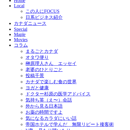
Home
Local
この人にFOCUS
日系ビジネス紹介
カナダニュース
Special
Maple
Movies
コラム
まるごとカナダ
オタワ便り
榊原理人さん エッセイ
老婆のひとりごと
投稿千景
カナダで楽しむ食の世界
ヨガと健康
ドクター杉原の医学アドバイス
気持ち英（え〜）会話
外から見る日本語
お薬の時間ですよ
気になるカラダにいい話
帝国ホテルで学んだ 無限リピート接客術