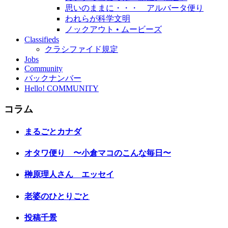
思いのままに・・・ アルバータ便り
われらが科学文明
ノックアウト • ムービーズ
Classifieds
クラシファイド規定
Jobs
Community
バックナンバー
Hello! COMMUNITY
コラム
まるごとカナダ
オタワ便り 〜小倉マコのこんな毎日〜
榊原理人さん エッセイ
老婆のひとりごと
投稿千景