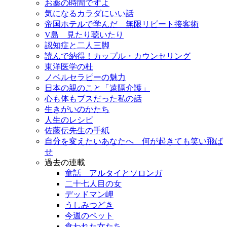
お薬の時間ですよ
気になるカラダにいい話
帝国ホテルで学んだ 無限リピート接客術
V島 見たり聴いたり
認知症と二人三脚
読んで納得！カップル・カウンセリング
東洋医学の杜
ノベルセラピーの魅力
日本の親のこと「遠隔介護」
心も体もブスだった私の話
生きがいのかたち
人生のレシピ
佐藤伝先生の手紙
自分を変えたいあなたへ 何が起きても笑い飛ば
せ
過去の連載
童話 アルタイとソロンガ
二十七人目の女
デッドマン岬
うしみつどき
今週のペット
食われた女たち