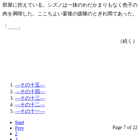
部屋に控えている。シズノは一抹のわだかまりもなく色子の
肉を満喫した。ここちよい宴後の疲睡のとぎれ間であった。
「……」
（続く）
―その十五―
―その十四―
―その十三―
―その十二―
―その十一―
Start
Page 7 of 22
Prev
2
3