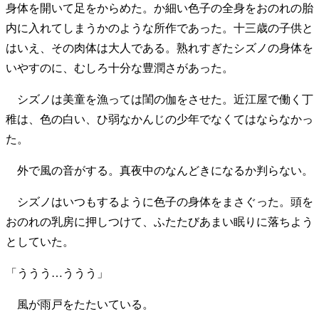
身体を開いて足をからめた。か細い色子の全身をおのれの胎
内に入れてしまうかのような所作であった。十三歳の子供と
はいえ、その肉体は大人である。熟れすぎたシズノの身体を
いやすのに、むしろ十分な豊潤さがあった。
シズノは美童を漁っては閨の伽をさせた。近江屋で働く丁
稚は、色の白い、ひ弱なかんじの少年でなくてはならなかっ
た。
外で風の音がする。真夜中のなんどきになるか判らない。
シズノはいつもするように色子の身体をまさぐった。頭を
おのれの乳房に押しつけて、ふたたびあまい眠りに落ちよう
としていた。
「ううう…ううう」
風が雨戸をたたいている。