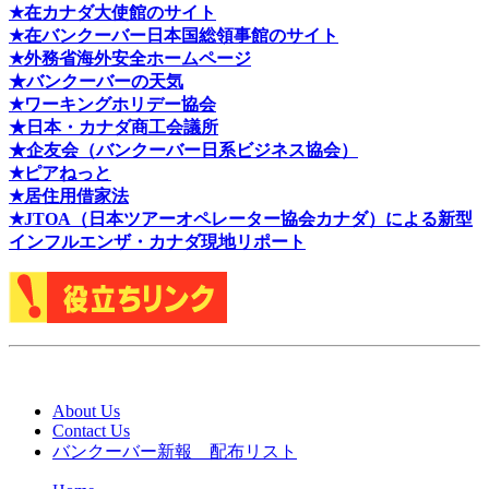
★在カナダ大使館のサイト
★在バンクーバー日本国総領事館のサイト
★外務省海外安全ホームページ
★バンクーバーの天気
★ワーキングホリデー協会
★日本・カナダ商工会議所
★企友会（バンクーバー日系ビジネス協会）
★ピアねっと
★居住用借家法
★J
TOA（日本ツアーオペレーター協会カナダ）による新型
インフルエンザ・カナダ現地リポート
About Us
Contact Us
バンクーバー新報 配布リスト