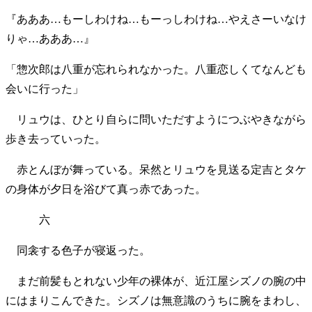
『あああ…もーしわけね…もーっしわけね…やえさーいなけ
りゃ…あああ…』
「惣次郎は八重が忘れられなかった。八重恋しくてなんども
会いに行った」
リュウは、ひとり自らに問いただすようにつぶやきながら
歩き去っていった。
赤とんぼが舞っている。呆然とリュウを見送る定吉とタケ
の身体が夕日を浴びて真っ赤であった。
六
同衾する色子が寝返った。
まだ前髪もとれない少年の裸体が、近江屋シズノの腕の中
にはまりこんできた。シズノは無意識のうちに腕をまわし、