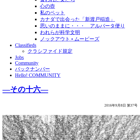
心の壺
私のペット
カナダで出会った「新渡戸稲造」
思いのままに・・・ アルバータ便り
われらが科学文明
ノックアウト • ムービーズ
Classifieds
クラシファイド規定
Jobs
Community
バックナンバー
Hello! COMMUNITY
―その十六―
2016年9月8日 第37号