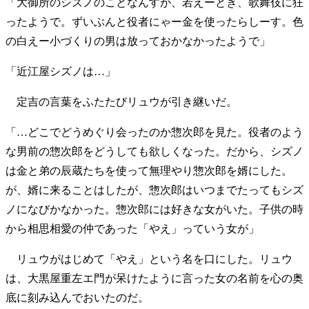
「大御所のシズノのことなんすが、若えーとき、歌舞伎に狂
ったようで。ずいぶんと役者にゃー金を使ったらしーす。色
の白えー小づくりの男は放っておかなかったようで」
「近江屋シズノは…」
定吉の言葉をふたたびリュウが引き継いだ。
「…どこでどうめぐり会ったのか惣次郎を見た。役者のよう
な男前の惣次郎をどうしても欲しくなった。だから、シズノ
は金と弟の辰蔵たちを使って無理やり惣次郎を婿にした。
が、婿に来ることはしたが、惣次郎はいつまでたってもシズ
ノになびかなかった。惣次郎には好きな女がいた。子供の時
から相思相愛の仲であった「やえ」っていう女が」
リュウがはじめて「やえ」という名を口にした。リュウ
は、大黒屋重左エ門が呆けたように言った女の名前を心の奥
底に刻み込んでおいたのだ。