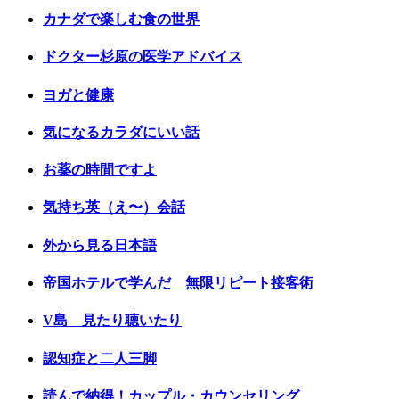
カナダで楽しむ食の世界
ドクター杉原の医学アドバイス
ヨガと健康
気になるカラダにいい話
お薬の時間ですよ
気持ち英（え〜）会話
外から見る日本語
帝国ホテルで学んだ 無限リピート接客術
V島 見たり聴いたり
認知症と二人三脚
読んで納得！カップル・カウンセリング