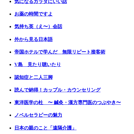
気になるカラダにいい話
お薬の時間ですよ
気持ち英（え〜）会話
外から見る日本語
帝国ホテルで学んだ 無限リピート接客術
V島 見たり聴いたり
認知症と二人三脚
読んで納得！カップル・カウンセリング
東洋医学の杜 〜 鍼灸・漢方専門医のつぶやき〜
ノベルセラピーの魅力
日本の親のこと「遠隔介護」