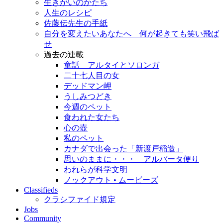
生きがいのかたち
人生のレシピ
佐藤伝先生の手紙
自分を変えたいあなたへ 何が起きても笑い飛ば
せ
過去の連載
童話 アルタイとソロンガ
二十七人目の女
デッドマン岬
うしみつどき
今週のペット
食われた女たち
心の壺
私のペット
カナダで出会った「新渡戸稲造」
思いのままに・・・ アルバータ便り
われらが科学文明
ノックアウト • ムービーズ
Classifieds
クラシファイド規定
Jobs
Community