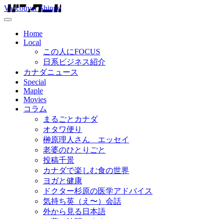
Vancouver Shinpo
Home
Local
この人にFOCUS
日系ビジネス紹介
カナダニュース
Special
Maple
Movies
コラム
まるごとカナダ
オタワ便り
榊原理人さん エッセイ
老婆のひとりごと
投稿千景
カナダで楽しむ食の世界
ヨガと健康
ドクター杉原の医学アドバイス
気持ち英（え〜）会話
外から見る日本語