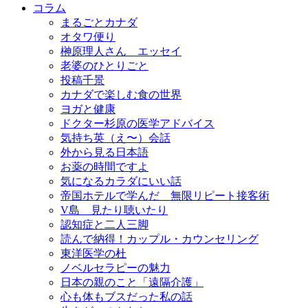
コラム
まるごとカナダ
オタワ便り
榊原理人さん エッセイ
老婆のひとりごと
投稿千景
カナダで楽しむ食の世界
ヨガと健康
ドクター杉原の医学アドバイス
気持ち英（え〜）会話
外から見る日本語
お薬の時間ですよ
気になるカラダにいい話
帝国ホテルで学んだ 無限リピート接客術
V島 見たり聴いたり
認知症と二人三脚
読んで納得！カップル・カウンセリング
東洋医学の杜
ノベルセラピーの魅力
日本の親のこと「遠隔介護」
心も体もブスだった私の話