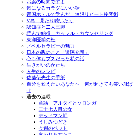
お薬の時間ですよ
気になるカラダにいい話
帝国ホテルで学んだ 無限リピート接客術
V島 見たり聴いたり
認知症と二人三脚
読んで納得！カップル・カウンセリング
東洋医学の杜
ノベルセラピーの魅力
日本の親のこと「遠隔介護」
心も体もブスだった私の話
生きがいのかたち
人生のレシピ
佐藤伝先生の手紙
自分を変えたいあなたへ 何が起きても笑い飛ば
せ
過去の連載
童話 アルタイとソロンガ
二十七人目の女
デッドマン岬
うしみつどき
今週のペット
食われた女たち