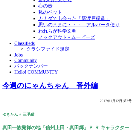
心の壺
私のペット
カナダで出会った「新渡戸稲造」
思いのままに・・・ アルバータ便り
われらが科学文明
ノックアウト • ムービーズ
Classifieds
クラシファイド規定
Jobs
Community
バックナンバー
Hello! COMMUNITY
今週のにゃんちゃん 番外編
2017年1月12日 第2号
ゆきたん ♂ 三毛猫
真田一族発祥の地「信州上田・真田郷」Ｐ Ｒ キャラクター