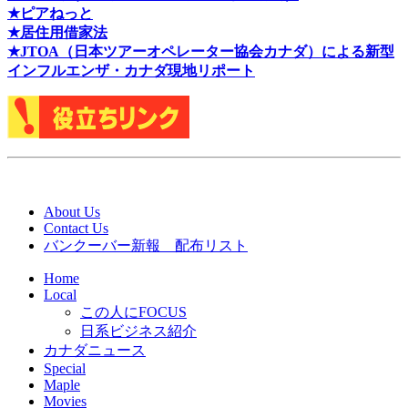
★ピアねっと
★居住用借家法
★J
TOA（日本ツアーオペレーター協会カナダ）による新型
インフルエンザ・カナダ現地リポート
About Us
Contact Us
バンクーバー新報 配布リスト
Home
Local
この人にFOCUS
日系ビジネス紹介
カナダニュース
Special
Maple
Movies