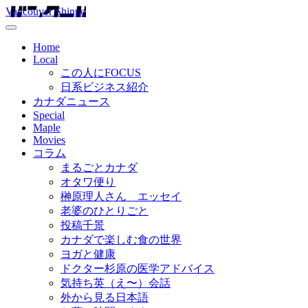
Vancouver Shinpo
Home
Local
この人にFOCUS
日系ビジネス紹介
カナダニュース
Special
Maple
Movies
コラム
まるごとカナダ
オタワ便り
榊原理人さん エッセイ
老婆のひとりごと
投稿千景
カナダで楽しむ食の世界
ヨガと健康
ドクター杉原の医学アドバイス
気持ち英（え〜）会話
外から見る日本語