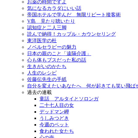
お薬の時間ですよ
気になるカラダにいい話
帝国ホテルで学んだ 無限リピート接客術
V島 見たり聴いたり
認知症と二人三脚
読んで納得！カップル・カウンセリング
東洋医学の杜
ノベルセラピーの魅力
日本の親のこと「遠隔介護」
心も体もブスだった私の話
生きがいのかたち
人生のレシピ
佐藤伝先生の手紙
自分を変えたいあなたへ 何が起きても笑い飛ば
過去の連載
童話 アルタイとソロンガ
二十七人目の女
デッドマン岬
うしみつどき
今週のペット
食われた女たち
心の壺