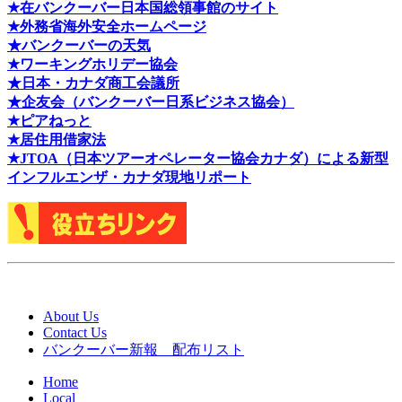
★在バンクーバー日本国総領事館のサイト
★外務省海外安全ホームページ
★バンクーバーの天気
★ワーキングホリデー協会
★日本・カナダ商工会議所
★企友会（バンクーバー日系ビジネス協会）
★ピアねっと
★居住用借家法
★J
TOA（日本ツアーオペレーター協会カナダ）による新型
インフルエンザ・カナダ現地リポート
About Us
Contact Us
バンクーバー新報 配布リスト
Home
Local