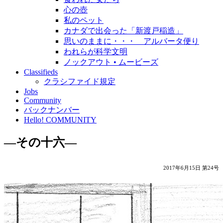
心の壺
私のペット
カナダで出会った「新渡戸稲造」
思いのままに・・・ アルバータ便り
われらが科学文明
ノックアウト • ムービーズ
Classifieds
クラシファイド規定
Jobs
Community
バックナンバー
Hello! COMMUNITY
―その十六―
2017年6月15日 第24号