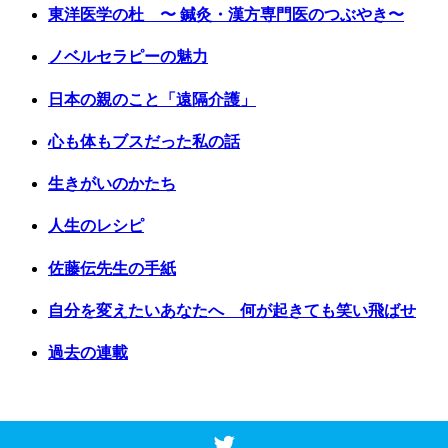
東洋医学の杜 〜 鍼灸・漢方専門医のつぶやき〜
ノベルセラピーの魅力
日本の親のこと「遠隔介護」
心も体もブスだった私の話
生きがいのかたち
人生のレシピ
佐藤伝先生の手紙
自分を変えたいあなたへ 何が起きても笑い飛ばせ
過去の連載
Copyright © 2017 Vancouver Shinpo. All Rights Reserved.