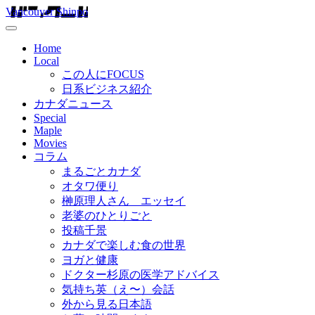
Vancouver Shinpo
Home
Local
この人にFOCUS
日系ビジネス紹介
カナダニュース
Special
Maple
Movies
コラム
まるごとカナダ
オタワ便り
榊原理人さん エッセイ
老婆のひとりごと
投稿千景
カナダで楽しむ食の世界
ヨガと健康
ドクター杉原の医学アドバイス
気持ち英（え〜）会話
外から見る日本語