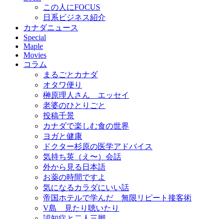
この人にFOCUS
日系ビジネス紹介
カナダニュース
Special
Maple
Movies
コラム
まるごとカナダ
オタワ便り
榊原理人さん エッセイ
老婆のひとりごと
投稿千景
カナダで楽しむ食の世界
ヨガと健康
ドクター杉原の医学アドバイス
気持ち英（え〜）会話
外から見る日本語
お薬の時間ですよ
気になるカラダにいい話
帝国ホテルで学んだ 無限リピート接客術
V島 見たり聴いたり
認知症と二人三脚