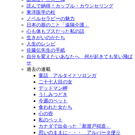
読んで納得！カップル・カウンセリング
東洋医学の杜
ノベルセラピーの魅力
日本の親のこと「遠隔介護」
心も体もブスだった私の話
生きがいのかたち
人生のレシピ
佐藤伝先生の手紙
自分を変えたいあなたへ 何が起きても笑い飛ば
せ
過去の連載
童話 アルタイとソロンガ
二十七人目の女
デッドマン岬
うしみつどき
今週のペット
食われた女たち
心の壺
私のペット
カナダで出会った「新渡戸稲造」
思いのままに・・・ アルバータ便り