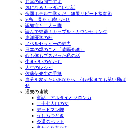
お薬の時間ですよ
気になるカラダにいい話
帝国ホテルで学んだ 無限リピート接客術
V島 見たり聴いたり
認知症と二人三脚
読んで納得！カップル・カウンセリング
東洋医学の杜
ノベルセラピーの魅力
日本の親のこと「遠隔介護」
心も体もブスだった私の話
生きがいのかたち
人生のレシピ
佐藤伝先生の手紙
自分を変えたいあなたへ 何が起きても笑い飛ば
せ
過去の連載
童話 アルタイとソロンガ
二十七人目の女
デッドマン岬
うしみつどき
今週のペット
食われた女たち