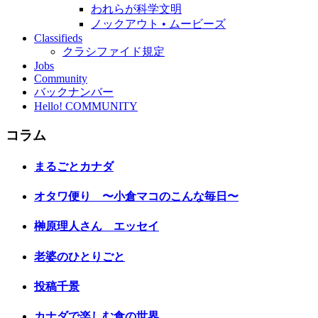
われらが科学文明
ノックアウト • ムービーズ
Classifieds
クラシファイド規定
Jobs
Community
バックナンバー
Hello! COMMUNITY
コラム
まるごとカナダ
オタワ便り 〜小倉マコのこんな毎日〜
榊原理人さん エッセイ
老婆のひとりごと
投稿千景
カナダで楽しむ食の世界