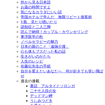
外から見る日本語
お薬の時間ですよ
気になるカラダにいい話
帝国ホテルで学んだ 無限リピート接客術
V島 見たり聴いたり
認知症と二人三脚
読んで納得！カップル・カウンセリング
東洋医学の杜
ノベルセラピーの魅力
日本の親のこと「遠隔介護」
心も体もブスだった私の話
生きがいのかたち
人生のレシピ
佐藤伝先生の手紙
自分を変えたいあなたへ 何が起きても笑い飛ば
せ
過去の連載
童話 アルタイとソロンガ
二十七人目の女
デッドマン岬
うしみつどき