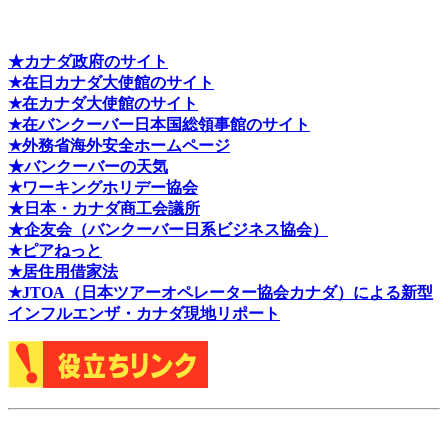
★カナダ政府のサイト
★在日カナダ大使館のサイト
★在カナダ大使館のサイト
★在バンクーバー日本国総領事館のサイト
★外務省海外安全ホームページ
★バンクーバーの天気
★ワーキングホリデー協会
★日本・カナダ商工会議所
★企友会（バンクーバー日系ビジネス協会）
★ピアねっと
★居住用借家法
★J
TOA（日本ツアーオペレーター協会カナダ）による新型
インフルエンザ・カナダ現地リポート