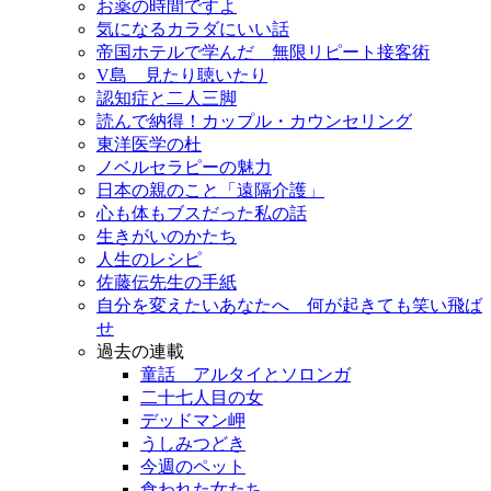
お薬の時間ですよ
気になるカラダにいい話
帝国ホテルで学んだ 無限リピート接客術
V島 見たり聴いたり
認知症と二人三脚
読んで納得！カップル・カウンセリング
東洋医学の杜
ノベルセラピーの魅力
日本の親のこと「遠隔介護」
心も体もブスだった私の話
生きがいのかたち
人生のレシピ
佐藤伝先生の手紙
自分を変えたいあなたへ 何が起きても笑い飛ば
せ
過去の連載
童話 アルタイとソロンガ
二十七人目の女
デッドマン岬
うしみつどき
今週のペット
食われた女たち