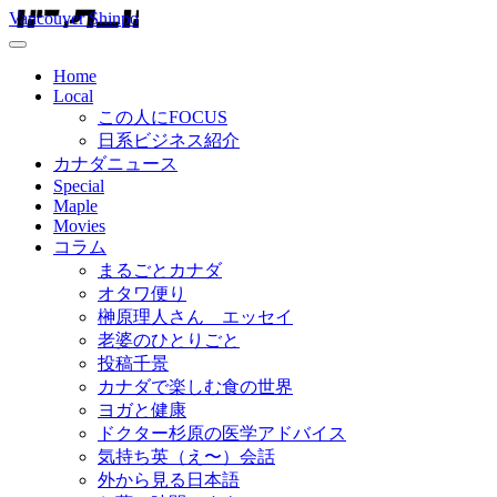
Vancouver Shinpo
Home
Local
この人にFOCUS
日系ビジネス紹介
カナダニュース
Special
Maple
Movies
コラム
まるごとカナダ
オタワ便り
榊原理人さん エッセイ
老婆のひとりごと
投稿千景
カナダで楽しむ食の世界
ヨガと健康
ドクター杉原の医学アドバイス
気持ち英（え〜）会話
外から見る日本語