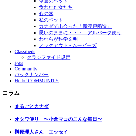
今週のペット
食われた女たち
心の壺
私のペット
カナダで出会った「新渡戸稲造」
思いのままに・・・ アルバータ便り
われらが科学文明
ノックアウト • ムービーズ
Classifieds
クラシファイド規定
Jobs
Community
バックナンバー
Hello! COMMUNITY
コラム
まるごとカナダ
オタワ便り 〜小倉マコのこんな毎日〜
榊原理人さん エッセイ