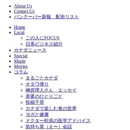
About Us
Contact Us
バンクーバー新報 配布リスト
Home
Local
この人にFOCUS
日系ビジネス紹介
カナダニュース
Special
Maple
Movies
コラム
まるごとカナダ
オタワ便り
榊原理人さん エッセイ
老婆のひとりごと
投稿千景
カナダで楽しむ食の世界
ヨガと健康
ドクター杉原の医学アドバイス
気持ち英（え〜）会話