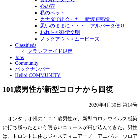
心の壺
私のペット
カナダで出会った「新渡戸稲造」
思いのままに・・・ アルバータ便り
われらが科学文明
ノックアウト • ムービーズ
Classifieds
クラシファイド規定
Jobs
Community
バックナンバー
Hello! COMMUNITY
101歳男性が新型コロナから回復
2020年4月30日 第14号
オンタリオ州の１０１歳男性が、新型コロナウイルス感染
に打ち勝ったという明るいニュースが飛び込んできた。男性
は、トロントに住むジャスティニアーノ・アニバル・ウロア