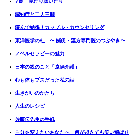
V島 見たり聴いたり
認知症と二人三脚
読んで納得！カップル・カウンセリング
東洋医学の杜 〜 鍼灸・漢方専門医のつぶやき〜
ノベルセラピーの魅力
日本の親のこと「遠隔介護」
心も体もブスだった私の話
生きがいのかたち
人生のレシピ
佐藤伝先生の手紙
自分を変えたいあなたへ 何が起きても笑い飛ばせ