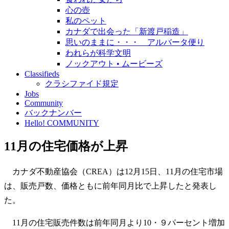
心の壺
私のペット
カナダで出会った「新渡戸稲造」
思いのままに・・・ アルバータ便り
われらが科学文明
ノックアウト • ムービーズ
Classifieds
クラシファイド規定
Jobs
Community
バックナンバー
Hello! COMMUNITY
11月の住宅価格が上昇
カナダ不動産協会（CREA）は12月15日、11月の住宅市場
は、販売戸数、価格ともに前年同月比で上昇したと発表し
た。
11月の住宅販売件数は前年同月より10・９パーセント増加