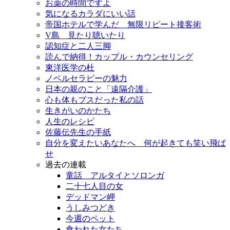
お薬の時間ですよ
気になるカラダにいい話
帝国ホテルで学んだ 無限リピート接客術
V島 見たり聴いたり
認知症と二人三脚
読んで納得！カップル・カウンセリング
東洋医学の杜
ノベルセラピーの魅力
日本の親のこと「遠隔介護」
心も体もブスだった私の話
生きがいのかたち
人生のレシピ
佐藤伝先生の手紙
自分を変えたいあなたへ 何が起きても笑い飛ば
せ
過去の連載
童話 アルタイとソロンガ
二十七人目の女
デッドマン岬
うしみつどき
今週のペット
食われた女たち