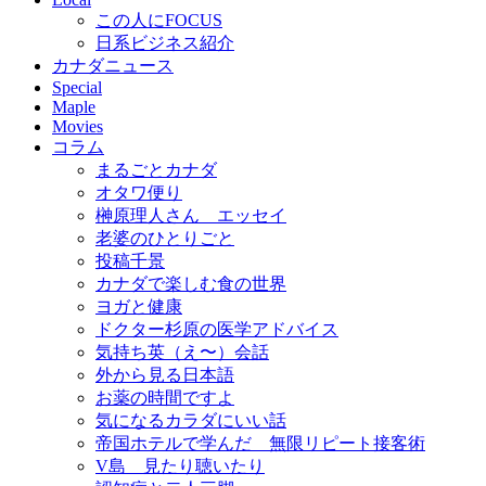
この人にFOCUS
日系ビジネス紹介
カナダニュース
Special
Maple
Movies
コラム
まるごとカナダ
オタワ便り
榊原理人さん エッセイ
老婆のひとりごと
投稿千景
カナダで楽しむ食の世界
ヨガと健康
ドクター杉原の医学アドバイス
気持ち英（え〜）会話
外から見る日本語
お薬の時間ですよ
気になるカラダにいい話
帝国ホテルで学んだ 無限リピート接客術
V島 見たり聴いたり