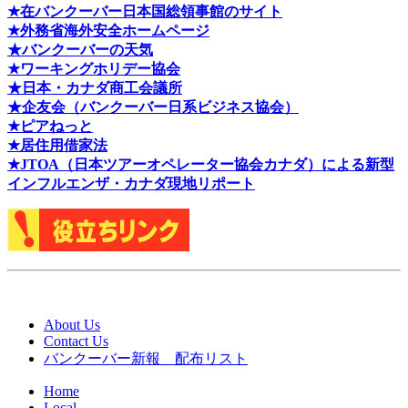
★在バンクーバー日本国総領事館のサイト
★外務省海外安全ホームページ
★バンクーバーの天気
★ワーキングホリデー協会
★日本・カナダ商工会議所
★企友会（バンクーバー日系ビジネス協会）
★ピアねっと
★居住用借家法
★J
TOA（日本ツアーオペレーター協会カナダ）による新型
インフルエンザ・カナダ現地リポート
About Us
Contact Us
バンクーバー新報 配布リスト
Home
Local