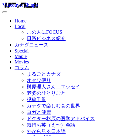
Vancouver Shinpo
Home
Local
この人にFOCUS
日系ビジネス紹介
カナダニュース
Special
Maple
Movies
コラム
まるごとカナダ
オタワ便り
榊原理人さん エッセイ
老婆のひとりごと
投稿千景
カナダで楽しむ食の世界
ヨガと健康
ドクター杉原の医学アドバイス
気持ち英（え〜）会話
外から見る日本語