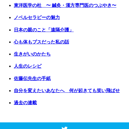
東洋医学の杜 〜 鍼灸・漢方専門医のつぶやき〜
ノベルセラピーの魅力
日本の親のこと「遠隔介護」
心も体もブスだった私の話
生きがいのかたち
人生のレシピ
佐藤伝先生の手紙
自分を変えたいあなたへ 何が起きても笑い飛ばせ
過去の連載
Copyright © 2017 Vancouver Shinpo. All Rights Reserved.