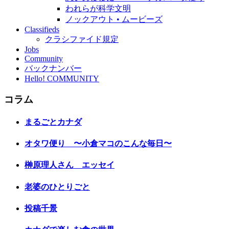
われらが科学文明
ノックアウト • ムービーズ
Classifieds
クラシファイド規定
Jobs
Community
バックナンバー
Hello! COMMUNITY
コラム
まるごとカナダ
オタワ便り 〜小倉マコのこんな毎日〜
榊原理人さん エッセイ
老婆のひとりごと
投稿千景