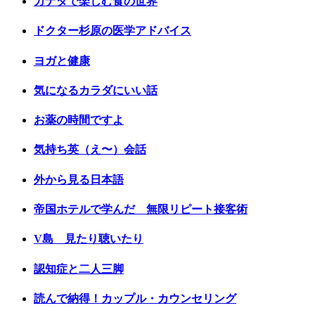
カナダで楽しむ食の世界
ドクター杉原の医学アドバイス
ヨガと健康
気になるカラダにいい話
お薬の時間ですよ
気持ち英（え〜）会話
外から見る日本語
帝国ホテルで学んだ 無限リピート接客術
V島 見たり聴いたり
認知症と二人三脚
読んで納得！カップル・カウンセリング