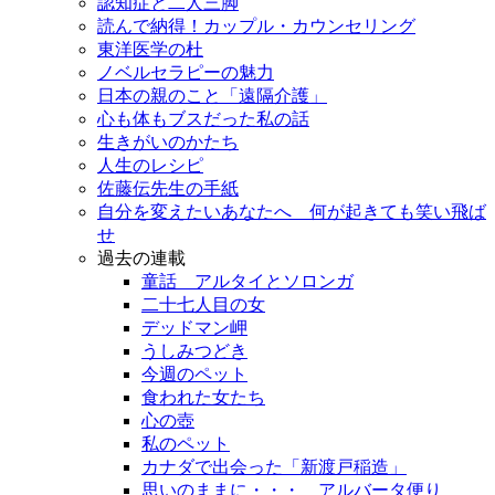
認知症と二人三脚
読んで納得！カップル・カウンセリング
東洋医学の杜
ノベルセラピーの魅力
日本の親のこと「遠隔介護」
心も体もブスだった私の話
生きがいのかたち
人生のレシピ
佐藤伝先生の手紙
自分を変えたいあなたへ 何が起きても笑い飛ば
せ
過去の連載
童話 アルタイとソロンガ
二十七人目の女
デッドマン岬
うしみつどき
今週のペット
食われた女たち
心の壺
私のペット
カナダで出会った「新渡戸稲造」
思いのままに・・・ アルバータ便り