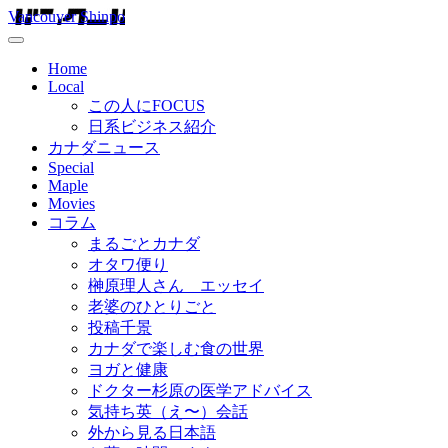
Vancouver Shinpo
Home
Local
この人にFOCUS
日系ビジネス紹介
カナダニュース
Special
Maple
Movies
コラム
まるごとカナダ
オタワ便り
榊原理人さん エッセイ
老婆のひとりごと
投稿千景
カナダで楽しむ食の世界
ヨガと健康
ドクター杉原の医学アドバイス
気持ち英（え〜）会話
外から見る日本語