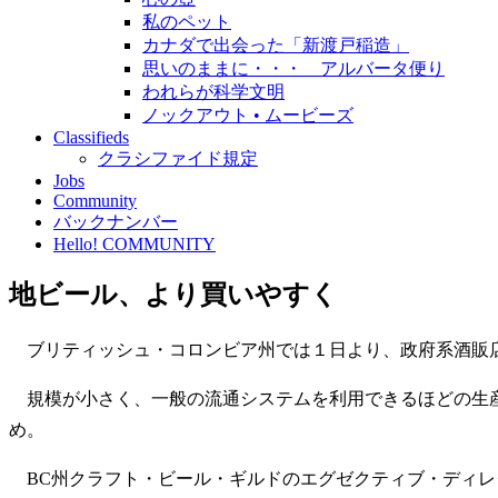
私のペット
カナダで出会った「新渡戸稲造」
思いのままに・・・ アルバータ便り
われらが科学文明
ノックアウト • ムービーズ
Classifieds
クラシファイド規定
Jobs
Community
バックナンバー
Hello! COMMUNITY
地ビール、より買いやすく
ブリティッシュ・コロンビア州では１日より、政府系酒販店
規模が小さく、一般の流通システムを利用できるほどの生産
め。
BC州クラフト・ビール・ギルドのエグゼクティブ・ディレ