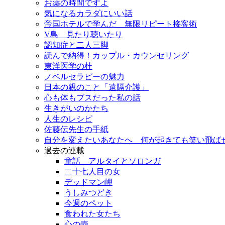
お薬の時間ですよ
気になるカラダにいい話
帝国ホテルで学んだ 無限リピート接客術
V島 見たり聴いたり
認知症と二人三脚
読んで納得！カップル・カウンセリング
東洋医学の杜
ノベルセラピーの魅力
日本の親のこと「遠隔介護」
心も体もブスだった私の話
生きがいのかたち
人生のレシピ
佐藤伝先生の手紙
自分を変えたいあなたへ 何が起きても笑い飛ば
過去の連載
童話 アルタイとソロンガ
二十七人目の女
デッドマン岬
うしみつどき
今週のペット
食われた女たち
心の壺