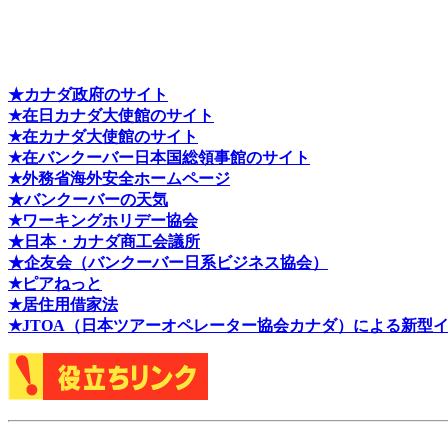
★カナダ政府のサイト
★在日カナダ大使館のサイト
★在カナダ大使館のサイト
★在バンクーバー日本国総領事館のサイト
★外務省海外安全ホームページ
★バンクーバーの天気
★ワーキングホリデー協会
★日本・カナダ商工会議所
★企友会（バンクーバー日系ビジネス協会）
★ピアねっと
★居住用借家法
★J
TOA（日本ツアーオペレーター協会カナダ）による新型